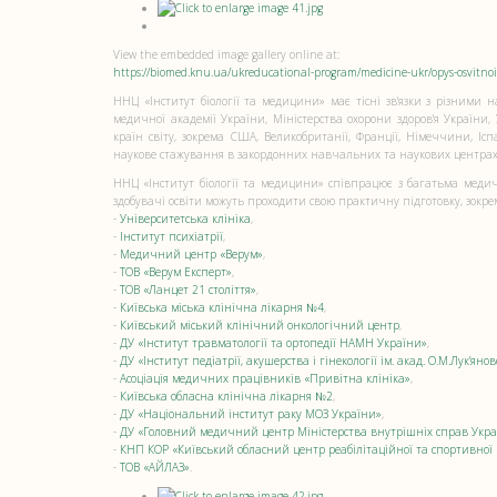
View the embedded image gallery online at:
https://biomed.knu.ua/ukreducational-program/medicine-ukr/opys-osvitn
ННЦ «Інститут біології та медицини» має тісні зв'язки з різними 
медичної академії України, Міністерства охорони здоров'я України
країн світу, зокрема США, Великобританії, Франції, Німеччини, Іс
наукове стажування в закордонних навчальних та наукових центрах 
ННЦ «Інститут біології та медицини» співпрацює з багатьма меди
здобувачі освіти можуть проходити свою практичну підготовку, зокре
-
Університетська клініка
,
-
Інститут психіатрії
,
-
Медичний центр «Верум»
,
-
ТОВ «Верум Експерт»
,
-
ТОВ «Ланцет 21 століття»
,
-
Київська міська клінічна лікарня №4
,
-
Київський міський клінічний онкологічний центр
,
-
ДУ «Інститут травматології та ортопедії НАМН України»
,
-
ДУ «Інститут педіатрії, акушерства і гінекології ім. акад. О.М.Лук’я
-
Асоціація медичних працівників «Привітна клініка»
,
-
Київська обласна клінічна лікарня №2
,
-
ДУ «Національний інститут раку МОЗ України»
,
-
ДУ «Головний медичний центр Міністерства внутрішніх справ Укр
-
КНП КОР «Київський обласний центр реабілітаційної та спортивно
-
ТОВ «АЙЛАЗ»
.