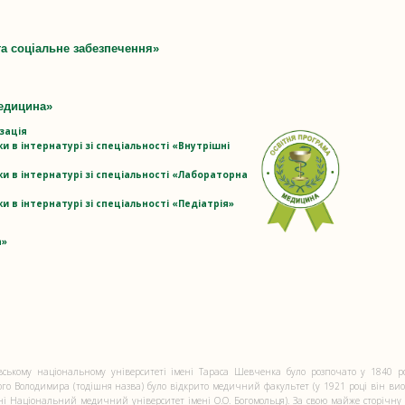
та соціальне забезпечення»
едицина»
зація
 в інтернатурі зі спеціальності «Внутрішні
и в інтернатурі зі спеціальності «Лабораторна
 в інтернатурі зі спеціальності «Педіатрія»
а»
вському національному університеті імені Тараса Шевченка було розпочато у 1840 ро
того Володимира (тодішня назва) було відкрито медичний факультет (у 1921 році він ви
і Національний медичний університет імені О.О. Богомольця). За свою майже сторічну і