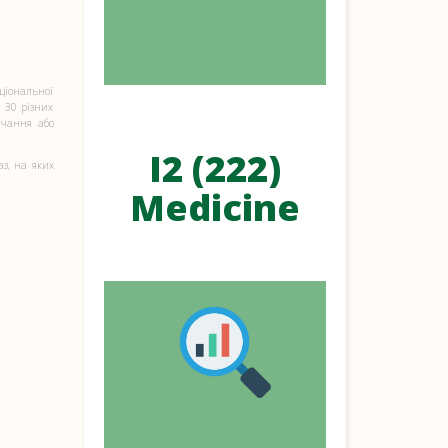
ціональної
 30 різних
авчання або
I2 (222)
з, на яких
Medicine