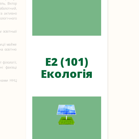
ль, Віктор
аболотний,
та активно
ологічного
 освітньої
иції майже
 на освітню
Е2 (101)
 філології,
ні фахівці
Екологія
никами ННЦ