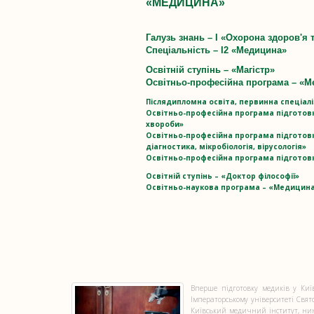
«МЕДИЦИНА»
Галузь знань
–
I «Охорона здоров'я 
Спеціальність
–
І2 «Медицина»
Oсвітній ступінь
–
«Магістр»
Освітньо-професійна програма – «
М
Післядипломна освіта, первинна спеціалі
Освітньо-професійна програма підготовки
хвороби»
Освітньо-професійна програма підготовк
діагностика, мікробіологія, вірусологія»
Освітньо-професійна програма підготовки
Освітній ступінь – «Доктор філософії»
Освітньо-наукова програма – «Медицин
Вперше підготовку медиків у Киї
Імператорському університеті Свя
Київський медичний інститут, нин