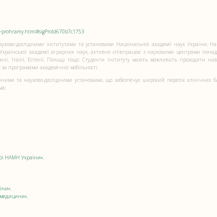
oi-prohramy.html#sigProId670b7c1753
науково-дослідними інститутами та установами Національної академії наук України, На
, Української академії аграрних наук, активно співпрацює з науковими центрами понад
панії, Італії, Естонії, Польщі тощо. Студенти Інституту мають можливість проходити н
за програмами академічної мобільності.
чними та науково-дослідними установами, що забезпечує широкий перелік клінічних ба
ма:
нової НАМН України»
,
аїни»
,
ї медицини»
,