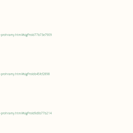
oi-prohramy.html#sigProId77b73e7909
i-prohramy.html#sigProIdb45fcf2898
oi-prohramy.html#sigProId9c8b77b214