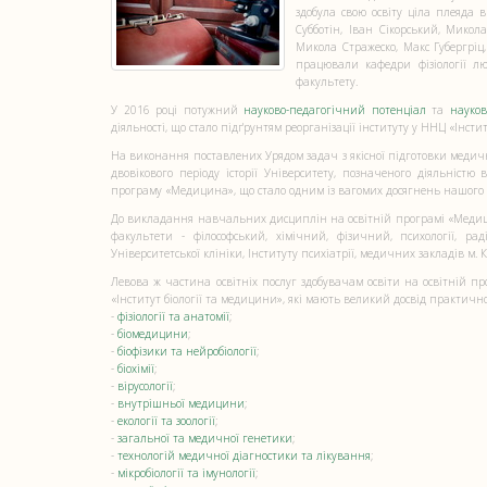
здобула свою освіту ціла плеяда 
Субботін, Іван Сікорський, Мико
Микола Стражеско, Макс Губергріц
працювали кафедри фізіології люд
факультету.
У 2016 році потужний
науково-педагогічний потенціал
та
науков
діяльності, що стало підґрунтям реорганізації інституту у ННЦ «Інстит
На виконання поставлених Урядом задач з якісної підготовки меди
двовікового періоду історії Університету, позначеного діяльністю
програму «Медицина», що стало одним із вагомих досягнень нашого 
До викладання навчальних дисциплін на освітній програмі «Медицина
факультети - філософський, хімічний, фізичний, психології, раді
Університетської клініки, Інституту психіатрії, медичних закладів м
Левова ж частина освітніх послуг здобувачам освіти на освітній
«Інститут біології та медицини», які мають великий досвід практично
-
фізіології та анатомії
;
-
біомедицини
;
-
біофізики та нейробіології
;
-
біохімії
;
-
вірусології
;
-
внутрішньої медицини
;
-
екології та зоології
;
-
загальної та медичної генетики
;
-
технологій медичної діагностики та лікування
;
-
мікробіології та імунології
;