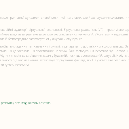
лише ґрунтовної фундаментальної медичної підготовки, але й застосування сучасних ін
оваційні аудиторії віртуальної реальності. Віртуальна реальність (VR) - тривимірне се
риймає видиме за реальне за допомогою спеціальних технологій. VR-cистеми у медицині
ле й безпосередньо застосовується у лікувальному процесі.
асобів викладання та навчання (муляжі, препарати тощо), якісним кроком вперед. З
йомлення до закріплення практичних навичок. Їхнє застосування персоналізує навчальн
бутніх лікарів до вирішення задач у будь-якій, поки що змодельованій, ситуації. Набуття 
діяльності під час навчання забезпечує формування фахівця, який в умовах вже реальної 
ати суттєві переваги.
noi-prohramy.html#sigProId9d7723d505