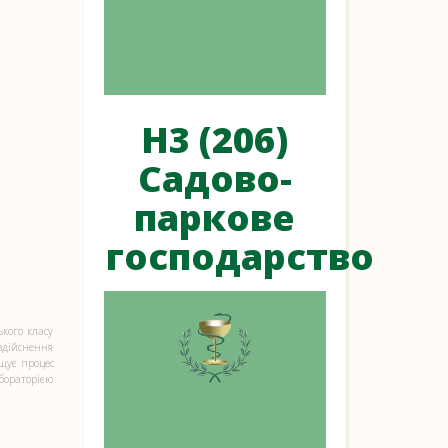
H3 (206)
Садово-
паркове
господарство
ького класу
 здійснення
щує процес
бораторією