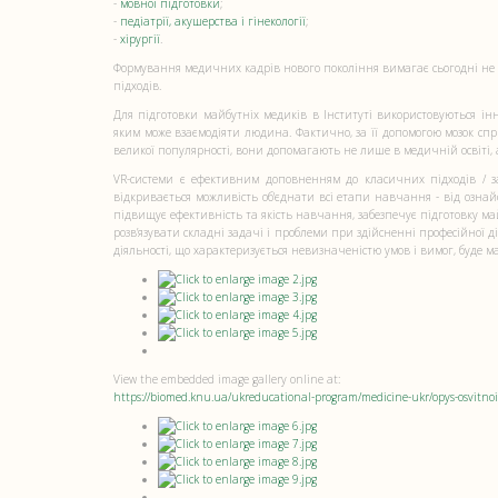
-
мовної підготовки
;
-
педіатрії, акушерства і гінекології
;
-
хірургії
.
Формування медичних кадрів нового покоління вимагає сьогодні не 
підходів.
Для підготовки майбутніх медиків в Інституті використовуються інн
яким може взаємодіяти людина. Фактично, за її допомогою мозок сп
великої популярності, вони допомагають не лише в медичній освіті, а
VR-cистеми є ефективним доповненням до класичних підходів / з
відкривається можливість об'єднати всі етапи навчання - від озна
підвищує ефективність та якість навчання, забезпечує підготовку май
розв’язувати складні задачі і проблеми при здійсненні професійної 
діяльності, що характеризується невизначеністю умов і вимог, буде м
View the embedded image gallery online at:
https://biomed.knu.ua/ukreducational-program/medicine-ukr/opys-osvit