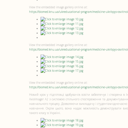
View the embedded image gallery online at:
https://biomed.knu.ua/ukreducational-program/medicine-ukr/opys-osvitn
View the embedded image gallery online at:
https://biomed.knu.ua/ukreducational-program/medicine-ukr/opys-osvitn
View the embedded image gallery online at:
https://biomed.knu.ua/ukreducational-program/medicine-ukr/opys-osvitn
Новий крок у підготовці здобувачів освіти забезпечує і створена в 
AxioImager A2 з системою спільного спостереження та документуванн
навчального процесу. Дозволяючи викладачу і студентам одночасно 
навчання. Окрім цього, вона надає можливість демонструвати вис
такого класу в Україні.