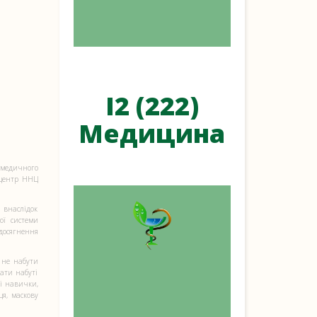
I2 (222)
Медицина
і медичного
 центр ННЦ
 внаслідок
ої системи
досягнення
к не набути
ати набуті
і навички,
я, маскову