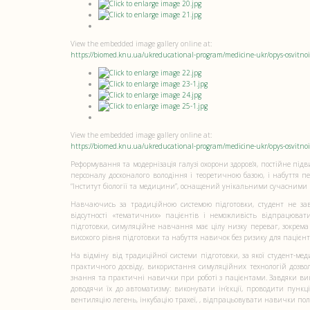
View the embedded image gallery online at:
https://biomed.knu.ua/ukreducational-program/medicine-ukr/opys-osvit
View the embedded image gallery online at:
https://biomed.knu.ua/ukreducational-program/medicine-ukr/opys-osvitn
Реформування та модернізація галузі охорони здоров'я, постійне пі
персоналу досконалого володіння і теоретичною базою, і набуття п
“Інститут біології та медицини”, оснащений унікальними сучасними
Навчаючись за традиційною системою підготовки, студент не зав
відсутності «тематичних» пацієнтів і неможливість відпрацюват
підготовки, симуляційне навчання має цілу низку переваг, зокрема
високого рівня підготовки та набуття навичок без ризику для пацієнт
На відміну від традиційної системи підготовки, за якої студент-м
практичного досвіду, використання симуляційних технологій дозв
знання та практичні навички при роботі з пацієнтами. Завдяки ви
доводячи їх до автоматизму: виконувати ін’єкції, проводити пункц
вентиляцію легень, інкубацію трахеї, , відпрацьовувати навички поло