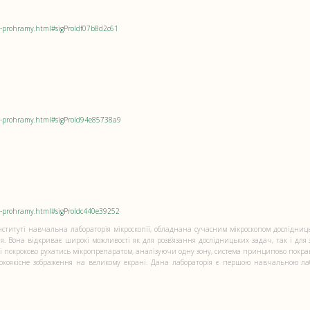
oi-prohramy.html#sigProIdf07b8d2c61
oi-prohramy.html#sigProId94e85738a9
oi-prohramy.html#sigProIdc440e39252
Інституті навчальна лабораторія мікроскопії, обладнана сучасним мікроскопом дослідниц
я. Вона відкриває широкі можливості як для розв’язання дослідницьких задач, так і для
і покроково рухатись мікропрепаратом, аналізуючи одну зону, система принципово покра
окоякісне зображення на великому екрані. Дана лабораторія є першою навчальною ла