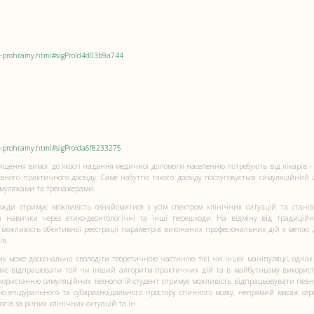
noi-prohramy.html#sigProId4d03b9a744
oi-prohramy.html#sigProIda6f8233275
двищення вимог до якості надання медичної допомоги населенню потребують від лікарів 
евного практичного досвіду. Саме набуттю такого досвіду послуговується симуляційний
 муляжами та тренажерами.
жди отримує можливість ознайомитися з усім спектром клінічних ситуацій та станів
и навички через етико-деонтологічні та інші перешкоди. На відміну від традиційн
 можливість об’єктивної реєстрації параметрів виконаних професіональних дій з метою 
ів.
едик може досконально оволодіти теоретичною частиною тієї чи іншої маніпуляції, одна
оляє відпрацювати той чи інший алгоритм практичних дій та в майбутньому використ
користанню симуляційних технологій студент отримує можливість відпрацьовувати певн
ію епідурального та субарахноїдального простору спинного мозку, непрямий масаж серц
гів за різних клінічних ситуацій та ін.