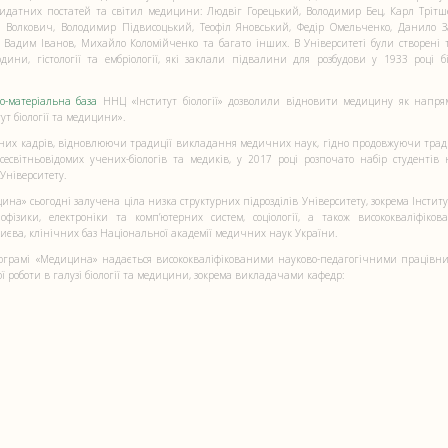
видатних постатей та світил медицини: Людвіг Горецький, Володимир Бец, Карл Трітше
ла Волкович, Володимир Підвисоцький, Теофіл Яновський, Федір Омельченко, Данило З
, Вадим Іванов, Михайло Коломійченко та багато інших. В Університеті були створені 
ини, гістології та ембріології, які заклали підвалини для розбудови у 1933 році бі
о-матеріальна база
ННЦ «Інститут біології» дозволили відновити медицину як напрям
ут біології та медицини».
чних кадрів, відновлюючи традиції викладання медичних наук, гідно продовжуючи трад
 всесвітньовідомих учених-біологів та медиків, у 2017 році розпочато набір студентів
Університету.
» сьогодні залучена ціла низка структурних підрозділів Університету, зокрема Інститут
офізики, електроніки та комп’ютерних систем, соціології, а також висококваліфікова
. Києва, клінічних баз Національної академії медичних наук України.
 програмі «Медицина» надається висококваліфікованими науково-педагогічними праців
ї роботи в галузі біології та медицини, зокрема викладачами кафедр: