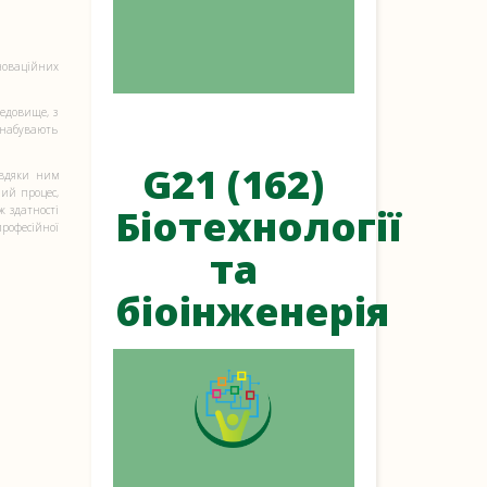
новаційних
редовище, з
 набувають
G21 (162)
авдяки ним
ий процес,
Біотехнології
ж здатності
професійної
та
біоінженерія