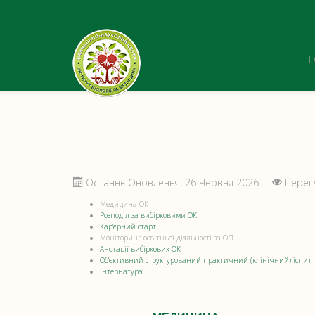
Останнє Оновлення: 26 Червня 2026
Перег
Медицина ОК
Розподіл за вибірковими ОК
Кар'єрний старт
Моніторинг освітньої діяльності за ОП
Анотації вибіркових ОК
Об'єктивний структурований практичний (клінічний) іспит
Інтернатура