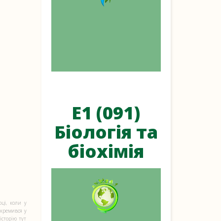
Е1 (091)
Біологія та
біохімія
ці, коли у
окремився у
сторію тут