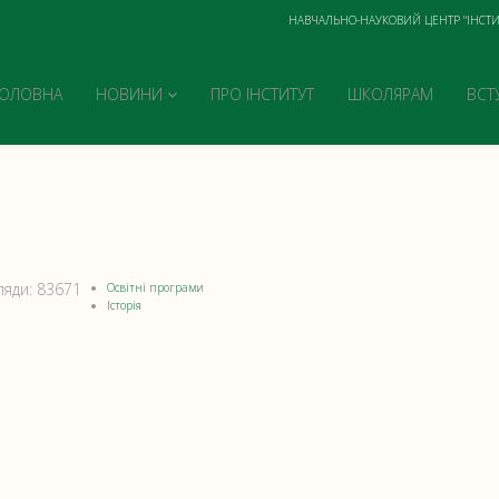
НАВЧАЛЬНО-НАУКОВИЙ ЦЕНТР "ІНСТИ
ГОЛОВНА
НОВИНИ
ПРО ІНСТИТУТ
ШКОЛЯРАМ
ВСТ
ляди: 83671
Освітні програми
Історія