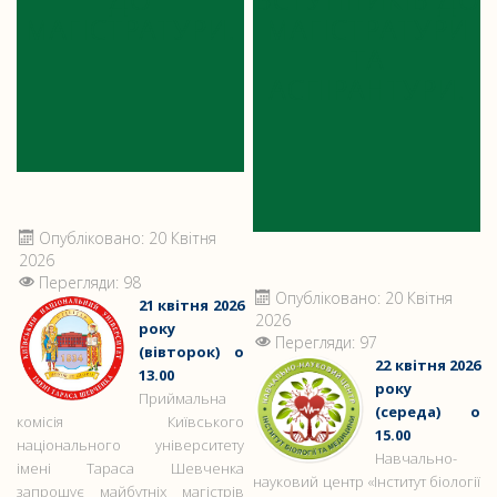
МАГІСТРАТУРИ!
МАГІСТРАТУРИ
ТА
АСПІРАНТУРИ!
Опубліковано: 20 Квітня
2026
Перегляди: 98
Опубліковано: 20 Квітня
21 квітня 2026
2026
року
Перегляди: 97
(вівторок) о
22 квітня 2026
13.00
року
Приймальна
(середа) о
комісія Київського
15.00
національного університету
Навчально-
імені Тараса Шевченка
науковий центр «Інститут біології
запрошує майбутніх магістрів