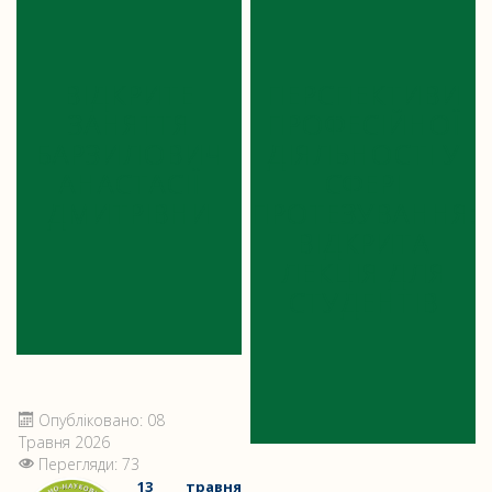
ВІДКРИТЕ
ПЕРСПЕКТИВИ
ЗАНЯТТЯ
ПРОФЕСІЙНОЇ
БАРЗИЛОВИЧ
ДІЯЛЬНОСТІ У
АНАСТАСІЇ
СФЕРІ
ДМИТРІВНИ
ПРОТЕЗУВАННЯ:
ВІДКРИТА
ЛЕКЦІЯ ДЛЯ
СТУДЕНТІВ
Опубліковано: 08
Травня 2026
Перегляди: 73
13 травня