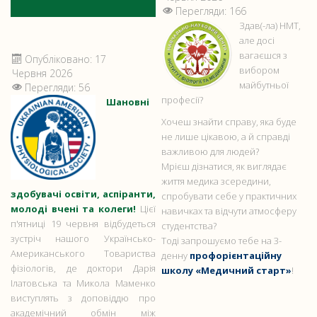
Перегляди: 166
Здав(-ла) НМТ,
але досі
вагаєшся з
Опубліковано: 17
вибором
Червня 2026
майбутньої
Перегляди: 56
професії?
Шановні
Хочеш знайти справу, яка буде
не лише цікавою, а й справді
важливою для людей?
Мрієш дізнатися, як виглядає
життя медика зсередини,
здобувачі освіти, аспіранти,
спробувати себе у практичних
молоді вчені та колеги!
Цієї
навичках та відчути атмосферу
п'ятниці 19 червня відбудеться
студентства?
зустріч нашого Українсько-
Тоді запрошуємо тебе на 3-
Американського Товариства
денну
профорієнтаційну
фізіологів, де доктори Дарія
школу «Медичний старт»
!
Ілатовська та Микола Маменко
виступлять з доповіддю про
академічний обмін між