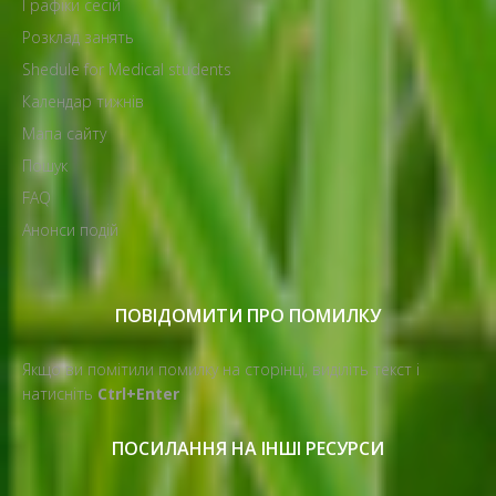
Графіки сесій
Розклад занять
Shedule for Medical students
Календар тижнів
Мапа сайту
Пошук
FAQ
Анонси подій
ПОВІДОМИТИ ПРО ПОМИЛКУ
Якщо ви помітили помилку на сторінці, виділіть текст і
натисніть
Ctrl+Enter
ПОСИЛАННЯ НА ІНШІ РЕСУРСИ