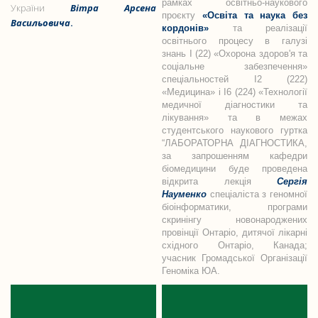
рамках освітньо-наукового
України
Вітра Арсена
проєкту
«Освіта та наука без
Васильовича
.
кордонів»
та реалізації
освітнього процесу в галузі
знань I (22) «Охорона здоров'я та
соціальне забезпечення»
спеціальностей І2 (222)
«Медицина» і І6 (224) «Технології
медичної діагностики та
лікування» та в межах
студентського наукового гуртка
“ЛАБОРАТОРНА ДІАГНОСТИКА,
за запрошенням кафедри
біомедицини буде проведена
відкрита лекція
Сергія
Науменко
спеціаліста з геномної
біоінформатики, програми
скринінгу новонароджених
провінції Онтаріо, дитячої лікарні
східного Онтаріо, Канада;
учасник Громадської Організації
Геноміка ЮА.