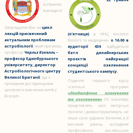
аспіранти,
викладачі!
Запрошуємо Вас на
цикл
лекцій присвячений
(п'ятниця)
в ННЦ «Інститут
актуальним проблемам
біології та медицини»
о 16.00 в
астробіології
, який прочитає
аудиторії 434
відбудеться
професор
Чарльз Кокелль
–
батл дизайнерських
професор Единбурзького
проєктів найкращої
університету, директор
концепції озеленення
Астробіологічного центру
студентського кампусу.
Великої Британії
, що є
Студенти першого курсу
провідним дослідницьким
освітньої програми
центром із вивчення життя у
«Ландшафтне планування
Всесвіті.
та озеленення»
ОС Бакалавр
представлять свої авторські
проєкти і демонструватимуть не
лише своє художнє бачення, а й
високий рівень володіння
професійною англійською