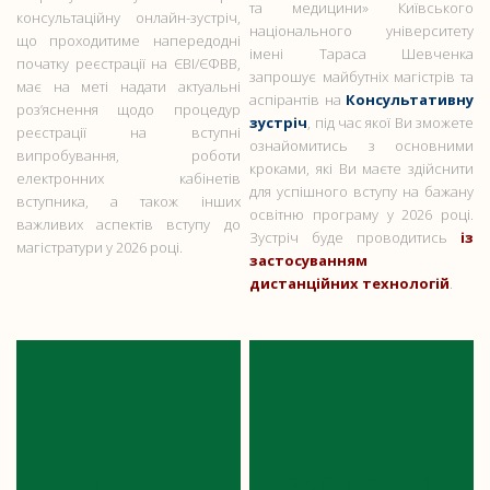
та медицини» Київського
консультаційну онлайн-зустріч,
національного університету
що проходитиме напередодні
імені Тараса Шевченка
початку реєстрації на ЄВІ/ЄФВВ,
запрошує майбутніх магістрів та
має на меті надати актуальні
аспірантів на
Консультативну
роз’яснення щодо процедур
зустріч
, під час якої Ви зможете
реєстрації на вступні
ознайомитись з основними
випробування, роботи
кроками, які Ви маєте здійснити
електронних кабінетів
для успішного вступу на бажану
вступника, а також інших
освітню програму у 2026 році.
важливих аспектів вступу до
Зустріч буде проводитись
із
магістратури у 2026 році.
застосуванням
дистанційних технологій
.
В ННЦ
ЗАСІДАННЯ