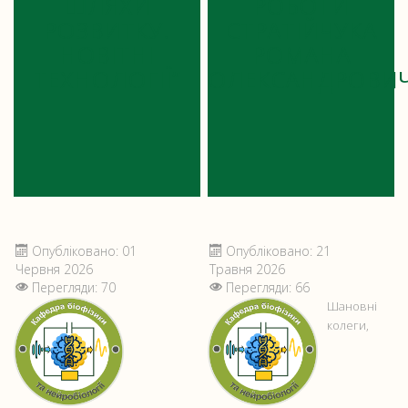
ШЛЯХИ
РОБОТИ
РОЗВИТКУ.
СТРАТІЙЧУКА
НОВІТНІ
РОМАНА
ТЕХНОЛОГІЇ”
ОЛЕКСАНДРОВИ
Опубліковано: 01
Опубліковано: 21
Червня 2026
Травня 2026
Перегляди: 70
Перегляди: 66
Шановні
колеги,