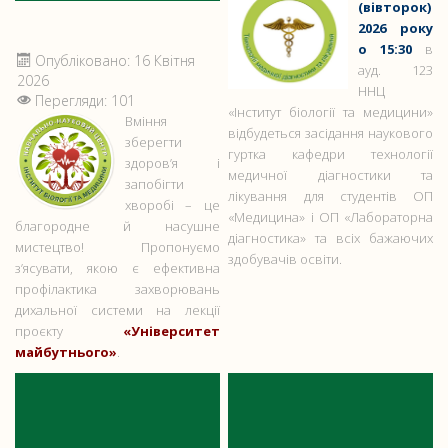
(вівторок)
2026 року
о 15:30
в
Опубліковано: 16 Квітня
ауд. 123
2026
ННЦ
Перегляди: 101
«Інститут біології та медицини»
Вміння
відбудеться засідання наукового
зберегти
гуртка кафедри технології
здоров’я і
медичної діагностики та
запобігти
лікування для студентів ОП
хворобі – це
«Медицина» і ОП «Лабораторна
благородне й насушне
діагностика» та всіх бажаючих
мистецтво! Пропонуємо
здобувачів освіти.
з’ясувати, якою є ефективна
профілактика захворювань
дихальної системи на лекції
проєкту
«Університет
майбутнього»
.