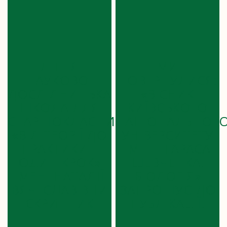
ЛІТНЯ
МИ
НАУКОВО-
ПОВЕРНУЛИСЯ:
ДОСЛІДНИЦЬКА
«ВІСНИК
ШКОЛА ДЛЯ
КИЇВСЬКОГО
СТАРШОКЛАСНИКІВ
НАЦІОНАЛЬНОГ
«ВІД ТЕОРІЇ ДО
УНІВЕРСИТЕТУ
ПРАКТИКИ –
ІМЕНІ ТАРАСА
ОДИН КРОК»
ШЕВЧЕНКА.
ІМЕНІ НАТАЛІЇ
БІОЛОГІЯ»
ВЯЧЕСЛАВІВНИ
ЗАПРОШУЄ ДО
СКРИПНИК
ПУБЛІКАЦІЇ!