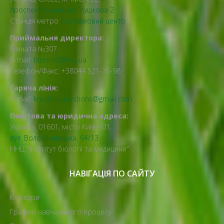
проспект Академіка Глушкова 2
Станція метро
Виставковий центр
Приймальня директора:
Кімната №307
E-mail:
biomed@knu.ua
Телефон/Факс: +38044 521-35-98
Гаряча лінія:
E-mail:
knu.ibm.questions@gmail.com
Поштова та юридична адреса:
Україна, 01601, місто Київ-601,
вул. Володимирська, 64/13
ННЦ "Інститут біології та медицини"
НАВІГАЦІЯ ПО САЙТУ
Кафедри
Графіки навчального процесу