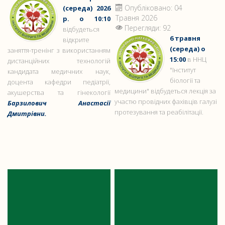
Опубліковано: 04
(середа) 2026
Травня 2026
р. о 10:10
Перегляди: 92
відбудеться
6 травня
відкрите
(середа) о
заняття-тренінг з використанням
15:00
в ННЦ
дистанційних технологій
"Інститут
кандидата медичних наук,
біології та
доцента кафедри педіатрії,
медицини" відбудеться лекція за
акушерства та гінекології
участю провідних фахівців галузі
Барзилович Анастасії
протезування та реабілітації.
Дмитрівни.