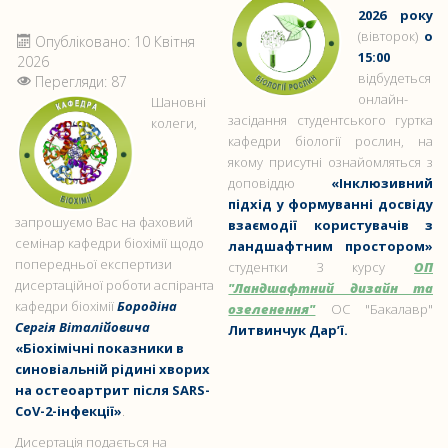
2026 року
(вівторок)
о
Опубліковано: 10 Квітня
15:00
2026
відбудеться
Перегляди: 87
онлайн-
Шановні
засідання студентського гуртка
колеги,
кафедри біології рослин, на
якому присутні ознайомляться з
доповіддю
«Інклюзивний
підхід у формуванні досвіду
запрошуємо Вас на фаховий
взаємодії користувачів з
семінар кафедри біохімії щодо
ландшафтним простором»
попередньої експертизи
студентки 3 курсу
ОП
дисертаційної роботи аспіранта
"Ландшафтний дизайн та
кафедри біохімії
Бородіна
озеленення"
ОС "Бакалавр"
Сергія Віталійовича
Литвинчук Дар’ї.
«Біохімічні показники в
синовіальній рідині хворих
на остеоартрит після SARS-
CoV-2-інфекції»
.
Дисертація подається на