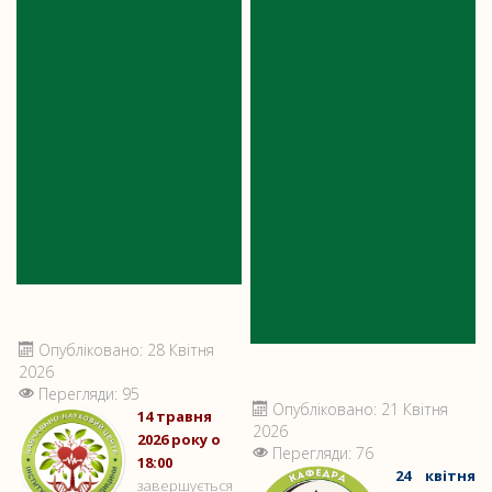
ДО УВАГИ
ЗАСІДАННЯ
ВСТУПНИКІВ ДО
НАУКОВОГО
МАГІСТРАТУРИ
ГУРТКА
ТА
КАФЕДРИ
АСПІРАНТУРИ!
ПЕДІАТРІЇ,
АКУШЕРСТВА ТА
ГІНЕКОЛОГІЇ
Опубліковано: 28 Квітня
2026
Перегляди: 95
Опубліковано: 21 Квітня
14 травня
2026
2026 року о
Перегляди: 76
18:00
24 квітня
завершується