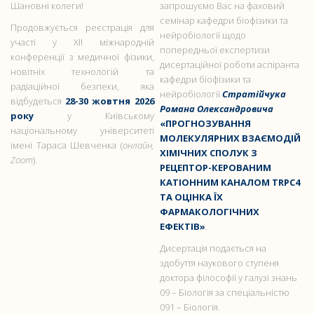
Шановні колеги!
запрошуємо Вас на фаховий
семінар кафедри біофізики та
Продовжується реєстрація для
нейробіології щодо
участі у XII міжнародній
попередньої експертизи
конференції з медичної фізики,
дисертаційної роботи аспіранта
новітніх технологій та
кафедри біофізики та
радіаційної безпеки, яка
нейробіології
Стратійчука
відбудеться
28-30 жовтня 2026
Романа Олександровича
року
у Київському
«ПРОГНОЗУВАННЯ
національному університеті
МОЛЕКУЛЯРНИХ ВЗАЄМОДІЙ
імені Тараса Шевченка (
онлайн,
ХІМІЧНИХ СПОЛУК З
Zoom
).
РЕЦЕПТОР-КЕРОВАНИМ
КАТІОННИМ КАНАЛОМ TRPC4
ТА ОЦІНКА ЇХ
ФАРМАКОЛОГІЧНИХ
ЕФЕКТІВ»
.
Дисертація подається на
здобуття наукового ступеня
доктора філософії у галузі знань
09 – Біологія за спеціальністю
091 – Біологія.