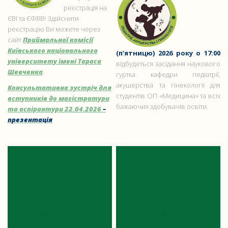
реєстрація на
ЄВІ та ЄФВВ! Здійснити
реєстрацію Ви можете через
сайт
Приймальної комісії
Київського національного
(п’ятницю) 2026 року о 17:00
університету імені Тараса
відбудеться засідання наукового
Шевченка
.
гуртка кафедри педіатрії,
акушерства та гінекології для
Консультативна зустріч для
студентів ОП «Медицина» та всіх
вступників до магістратури
бажаючих здобувачів освіти.
та аспірантури 22.04.2026
–
презентація
ВСТУПНИКАМ
ДО УВАГИ
ДО
ВСТУПНИКІВ ДО