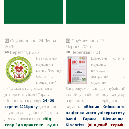
Опубліковано: 24 Липня
Опубліковано: 17
2026
Червня 2026
Перегляди: 225
Перегляди: 404
Навчально-
Шановні колеги,
науковий
науковці,
центр "Інститут
викладачі,
біології та
аспіранти та
медицини"
студенти!
Київського національного
Запрошуємо вас до публікації
університету імені Тараса
статей у найближчому випуску
Шевченка запрошує
24 - 29
наукового періодичного
серпня 2026 року
до літньої
видання
«Вісник Київського
науково-дослідницької школи
національного університету
для старшокласників
«Від
імені Тараса Шевченка.
теорії до практики – один
Біологія»
(кінцевий термін