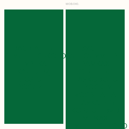
мовою.
ЗАСІДАННЯ
ЗУСТРІЧ
СТУДЕНТСЬКОГО
ОДНОДУМЦІВ В
ГУРТКА
РАМКАХ
КАФЕДРИ
ОСВІТНЬО-
БІОЛОГІЇ
НАУКОВОГО
РОСЛИН!
ПРОЄКТУ
«ОСВІТА ТА
НАУКА БЕЗ
КОРДОНІВ» В
МЕЖАХ
СТУДЕНТСЬКОГО