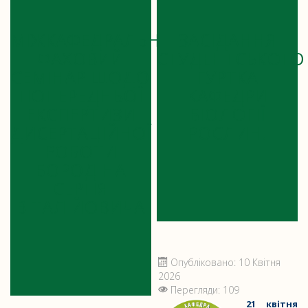
МІЖКАФЕДРАЛЬНИЙ
ЗАСІДАННЯ
ФАХОВИЙ
СТУДЕНТСЬКОГО
СЕМІНАР ЩОДО
ГУРТКА
ПОПЕРЕДНЬОЇ
КАФЕДРИ
ЕКСПЕРТИЗИ
БІОЛОГІЇ
ДИСЕРТАЦІЙНОЇ
РОСЛИН!
РОБОТИ
БОРОДІНА
СЕРГІЯ
ВІТАЛІЙОВИЧА
Опубліковано: 10 Квітня
2026
Перегляди: 109
21 квітня