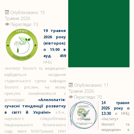
НАУКОВОГО
ГУРТКА
Опубліковано: 15
Травня 2026
“ЛАБОРАТОРНА
Перегляди: 73
ДІАГНОСТИКА”
19 травня
2026 року
(вівторок)
о 15:00 в
ауд. 459
ННЦ
«Інститут біології та медицини»
відбудеться засідання
студентського гуртка кафедри
Опубліковано: 11
біології рослин, на якому
Травня 2026
присутні ознайомляться з
Перегляди: 70
доповіддю
«Алелопатія:
14 травня
сучасні тенденції розвитку
2026 року о
в світі й Україні»
к.б.н.,
13:30
в ННЦ
наукового співробітника
«Інститут
Національного ботанічного
біології та
медицини» в
саду імені М.М.Гришка НАН