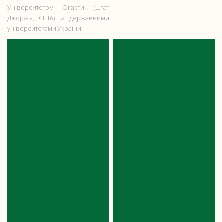
Університетом Огасти (штат
Джоржія, США) та державними
університетами України.
ЗАПРОШУЄМО
ФАХОВИЙ
ДО УЧАСТІ У XІІ
СЕМІНАР
МІЖНАРОДНІЙ
КАФЕДРИ
КОНФЕРЕНЦІЇ
БІОФІЗИКИ ТА
“МЕДИЧНА
НЕЙРОБІОЛОГІЇ
ФІЗИКА –
ЩОДО
СУЧАСНИЙ
ПОПЕРЕДНЬОЇ
СТАН,
ЕКСПЕРТИЗИ
ПРОБЛЕМИ,
ДИСЕРТАЦІЙНОЇ