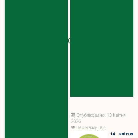
«ІНСТИТУТ
НАУКОВОГО
БІОЛОГІЇ ТА
ГУРТКА
МЕДИЦИНИ»
КАФЕДРИ
КИЇВСЬКОГО
ТЕХНОЛОГІЇ
НАЦІОНАЛЬНОГО
МЕДИЧНОЇ
УНІВЕРСИТЕТУ
ДІАГНОСТИКИ
ІМЕНІ ТАРАСА
ТА ЛІКУВАННЯ
ШЕВЧЕНКА
ПРОДОВЖУЄ
СВОЮ РОБОТУ
«УНІВЕРСИТЕТ
МАЙБУТНЬОГО»
Опубліковано: 13 Квітня
2026
Перегляди: 82
14 квітня