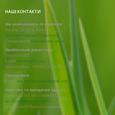
НАШІ КОНТАКТИ
Ми знаходимось за адресою:
Україна, 03022, м. Київ-022,
проспект Академіка Глушкова 2
Станція метро
Виставковий центр
Приймальня директора:
Кімната №307
E-mail:
biomed@knu.ua
Телефон/Факс: +38044 521-35-98
Гаряча лінія:
E-mail:
knu.ibm.questions@gmail.com
Поштова та юридична адреса:
Україна, 01601, місто Київ-601,
вул. Володимирська, 64/13
ННЦ "Інститут біології та медицини"