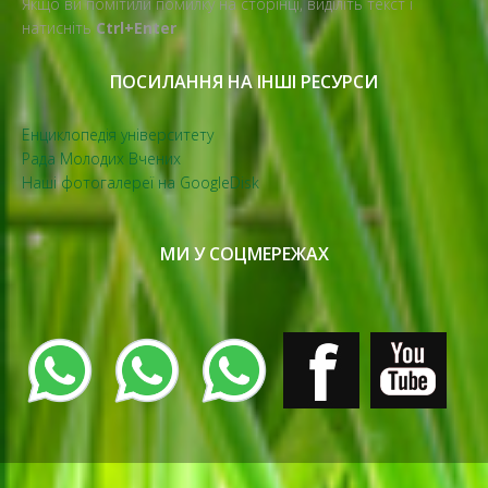
Якщо ви помітили помилку на сторінці, виділіть текст і
натисніть
Ctrl+Enter
ПОСИЛАННЯ НА ІНШІ РЕСУРСИ
Енциклопедія університету
Рада Молодих Вчених
Наші фотогалереї на GoogleDisk
МИ У СОЦМЕРЕЖАХ