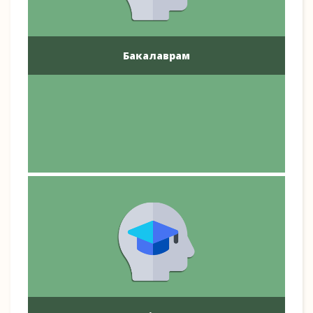
Бакалаврам