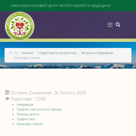
НАВЧАЛЬНО-НАУКОВИЙ ЦЕНТР "ІНСТИТУТ БІОЛОГІЇ ТА МЕДИЦИНИ"
Ви тут:
Головна
Студентам та аспірантам
Загальна інформація
Календар тижнів
Останнє Оновлення: 26 Лютого 2026
Перегляди: 12088
Інформація
Графіки навчального процесу
Розклад занять
Графіки сесії
Календар тижнів