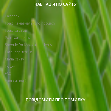
НАВІГАЦІЯ ПО САЙТУ
Кафедри
Графіки навчального процесу
Графіки сесій
Розклад занять
Shedule for Medical students
Календар тижнів
Мапа сайту
Пошук
FAQ
Анонси подій
ПОВІДОМИТИ ПРО ПОМИЛКУ