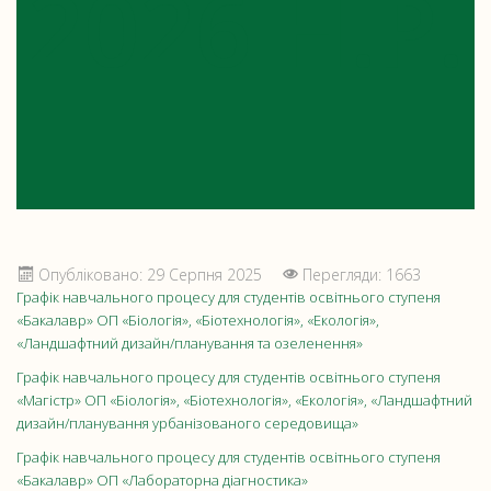
2026 Н.Р.
Опубліковано: 29 Серпня 2025
Перегляди: 1663
Графік навчального процесу для студентів освітнього ступеня
«Бакалавр» ОП «Біологія», «Біотехнологія», «Екологія»,
«Ландшафтний дизайн/планування та озеленення»
Графік навчального процесу для студентів освітнього ступеня
«Магістр» ОП «Біологія», «Біотехнологія», «Екологія», «Ландшафтний
дизайн/планування урбанізованого середовища»
Графік навчального процесу для студентів освітнього ступеня
«Бакалавр» ОП «Лабораторна діагностика»