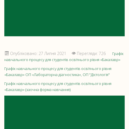
Опубліковано: 27 Липня 2021
Перегляди: 726
Графік
навчального процесу для студентів освітнього рівня «Бакалавр»
Графік навчального процесу для студентів освітнього рівня
«Бакалавр» ОП «Лабораторна діагностика», ОП "Дієтологія"
Графік навчального процесу для студентів освітнього рівня
«Бакалавр» (заочна форма навчання)