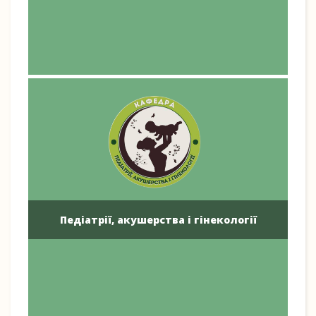
Педіатрії, акушерства і гінекології