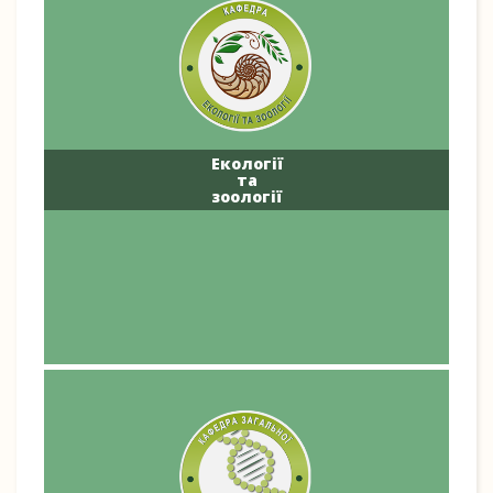
Екології
та
зоології