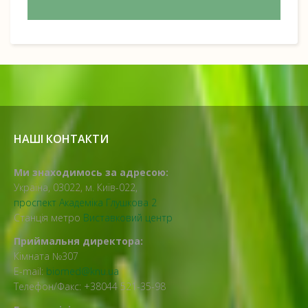
НАШІ КОНТАКТИ
Ми знаходимось за адресою:
Україна, 03022, м. Київ-022,
проспект Академіка Глушкова 2
Станція метро
Виставковий центр
Приймальня директора:
Кімната №307
E-mail:
biomed@knu.ua
Телефон/Факс: +38044 521-35-98