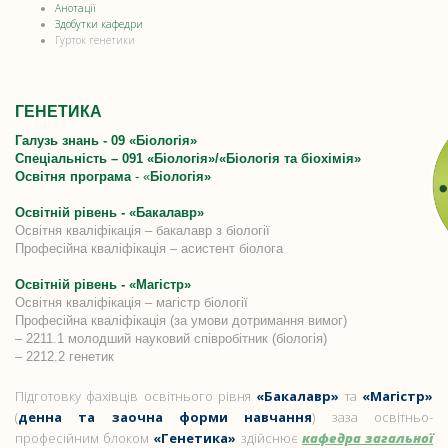
Анотації
Здобутки кафедри
Гурток генетики
ГЕНЕТИКА
Галузь знань - 09 «Біологія»
Спеціальність – 091 «Біологія»/«Біологія та біохімія»
Освітня програма
- «
Біологія»
Освітній рівень - «Бакалавр»
Освітня кваліфікація – бакалавр з біології
Професійна кваліфікація – асистент біолога
Освітній рівень - «Магістр»
Освітня кваліфікація – магістр біології
Професійна кваліфікація (за умови дотримання вимог)
– 2211.1 молодший науковий співробітник (біологія)
– 2212.2 генетик
Підготовку фахівців освітнього рівня
«Бакалавр»
та
«Магістр»
(
денна та заочна форми навчання
) заза освітньо-
професійним блоком
«Генетика»
здійснює
кафедра загальної