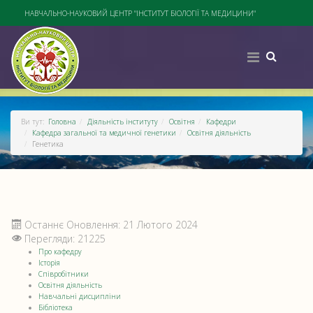
НАВЧАЛЬНО-НАУКОВИЙ ЦЕНТР "ІНСТИТУТ БІОЛОГІЇ ТА МЕДИЦИНИ"
Ви тут:
Головна
Діяльність інституту
Освітня
Кафедри
Кафедра загальної та медичної генетики
Освітня діяльність
Генетика
Останнє Оновлення: 21 Лютого 2024
Перегляди: 21225
Про кафедру
Історія
Співробітники
Освітня діяльність
Навчальні дисципліни
Бібліотека