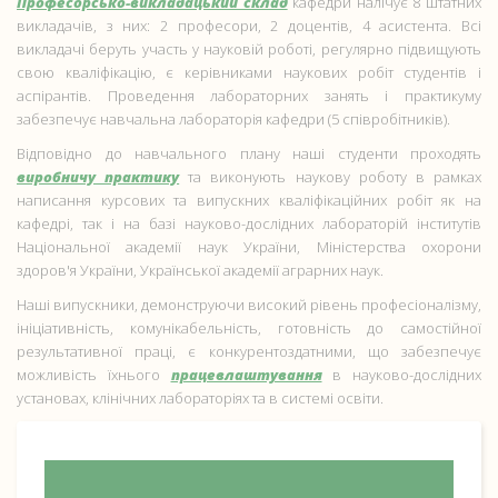
Професорсько-викладацький склад
кафедри налічує 8 штатних
викладачів, з них: 2 професори, 2 доцентів, 4 асистента. Всі
викладачі беруть участь у науковій роботі, регулярно підвищують
свою кваліфікацію, є керівниками наукових робіт студентів і
аспірантів. Проведення лабораторних занять і практикуму
забезпечує навчальна лабораторія кафедри (5 співробітників).
Відповідно до навчального плану наші студенти проходять
виробничу практику
та виконують наукову роботу в рамках
написання курсових та випускних кваліфікаційних робіт як на
кафедрі, так і на базі науково-дослідних лабораторій інститутів
Національної академії наук України, Міністерства охорони
здоров'я України, Української академії аграрних наук.
Наші випускники, демонструючи високий рівень професіоналізму,
ініціативність, комунікабельність, готовність до самостійної
результативної праці, є конкурентоздатними, що забезпечує
можливість їхнього
працевлаштування
в науково-дослідних
установах, клінічних лабораторіях та в системі освіти.