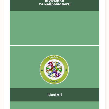
Біофізики
та нейробіології
Біохімії