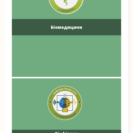
Біомедицини