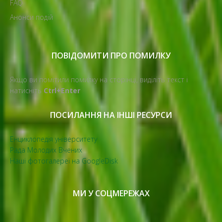
FAQ
Анонси подій
ПОВІДОМИТИ ПРО ПОМИЛКУ
Якщо ви помітили помилку на сторінці, виділіть текст і
натисніть
Ctrl+Enter
ПОСИЛАННЯ НА ІНШІ РЕСУРСИ
Енциклопедія університету
Рада Молодих Вчених
Наші фотогалереї на GoogleDisk
МИ У СОЦМЕРЕЖАХ