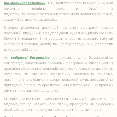
та медичної генетики
ННЦ «Інститут біології та медицини», якій
належить провідна роль в Україні з
підготовки висококваліфікованих генетиків та медичних генетиків,
завдяки її багаторічному досвіду.
Кафедра розробила досконалі навчальні програми, видала
посібники і підручники, які відповідають сучасному рівню розвитку
біології і медицини, і які увібрали в собі як власний, набутий
колективом кафедри, досвід, так і досвід провідних Університетів
та лабораторій світу.
Усі
вибіркові дисципліни
, що викладаються в бакалавраті та
магістратурі, забезпечені робочими програмами, створеними із
врахуванням сучасних тенденцій розвитку генетики (що дозволить
студентам, які отримали професійну кваліфікацію генетика,
органічно інтегруватися у сфери діяльності фундаментальної та
прикладної біології) та орієнтованими на потреби ринку праці (як
вітчизняного, так і міжнародного).
Матеріально-технічне забезпечення кафедри дозволяє, у
відповідності до навчального плану, проводити на сучасному
рівні лабораторні практикуми, лабораторні та практичні заняття.