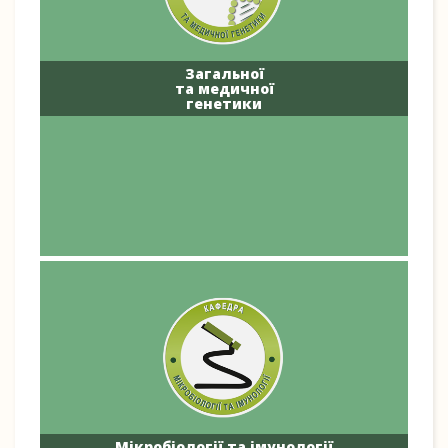
Загальної
та медичної
генетики
Мікробіології та імунології