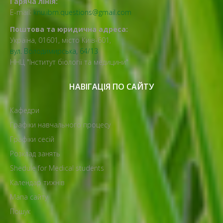
Гаряча лінія:
E-mail:
knu.ibm.questions@gmail.com
Поштова та юридична адреса:
Україна, 01601, місто Київ-601,
вул. Володимирська, 64/13
ННЦ "Інститут біології та медицини"
НАВІГАЦІЯ ПО САЙТУ
Кафедри
Графіки навчального процесу
Графіки сесій
Розклад занять
Shedule for Medical students
Календар тижнів
Мапа сайту
Пошук