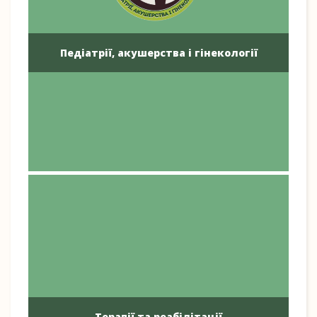
Педіатрії, акушерства і гінекології
Терапії та реабілітації