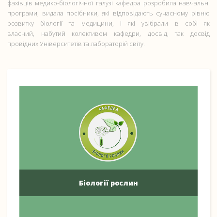
фахівців медико-біологічної галузі кафедра розробила навчальні
програми, видала посібники, які відповідають сучасному рівню
розвитку біології та медицини, і які увібрали в собі як
власний, набутий колективом кафедри, досвід, так досвід
провідних Університетів та лабораторій світу.
Біології рослин