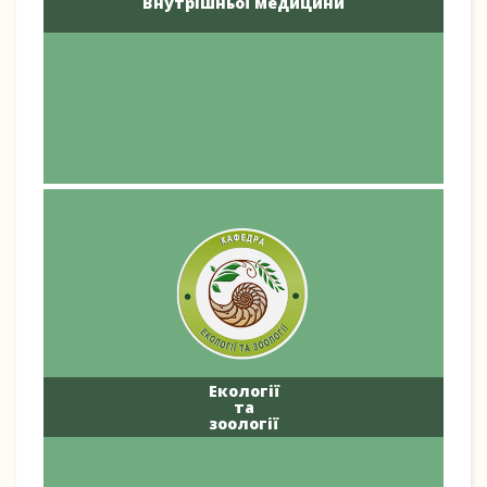
Внутрішньої медицини
Екології
та
зоології