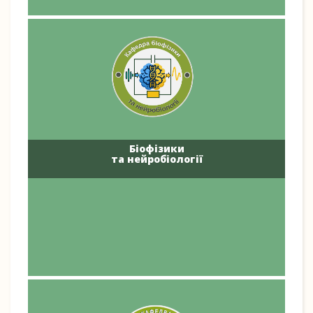
Біофізики
та нейробіології