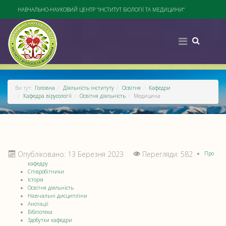
НАВЧАЛЬНО-НАУКОВИЙ ЦЕНТР "ІНСТИТУТ БІОЛОГІЇ ТА МЕДИЦИНИ"
Ви тут:
Головна
Діяльність інституту
Освітня
Кафедри
Кафедра вірусології
Освітня діяльність
Медицина
Опубліковано: 13 Березня 2023
Перегляди: 582
Про
кафедру
Співробітники
Історія
Освітня діяльність
Навчальні дисципліни
Анотації
Бібліотека
Здобутки кафедри