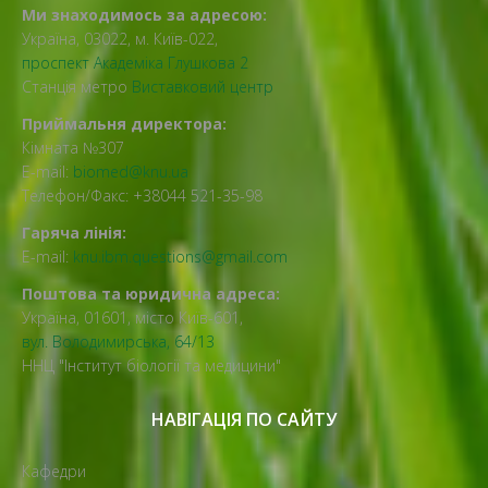
Ми знаходимось за адресою:
Україна, 03022, м. Київ-022,
проспект Академіка Глушкова 2
Станція метро
Виставковий центр
Приймальня директора:
Кімната №307
E-mail:
biomed@knu.ua
Телефон/Факс: +38044 521-35-98
Гаряча лінія:
E-mail:
knu.ibm.questions@gmail.com
Поштова та юридична адреса:
Україна, 01601, місто Київ-601,
вул. Володимирська, 64/13
ННЦ "Інститут біології та медицини"
НАВІГАЦІЯ ПО САЙТУ
Кафедри