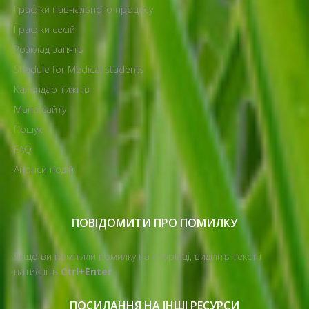
Графіки навчального процесу
Графіки сесій
Розклад занять
Shedule for Medical students
Календар тижнів
Мапа сайту
Пошук
FAQ
Анонси подій
ПОВІДОМИТИ ПРО ПОМИЛКУ
Якщо ви помітили помилку на сторінці, виділіть текст і
натисніть
Ctrl+Enter
ПОСИЛАННЯ НА ІНШІ РЕСУРСИ