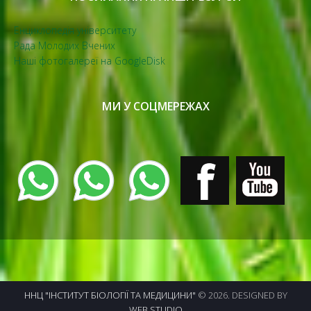
Енциклопедія університету
Рада Молодих Вчених
Наші фотогалереї на GoogleDisk
МИ У СОЦМЕРЕЖАХ
ННЦ "ІНСТИТУТ БІОЛОГІЇ ТА МЕДИЦИНИ"
© 2026. DESIGNED BY
WEB STUDIO