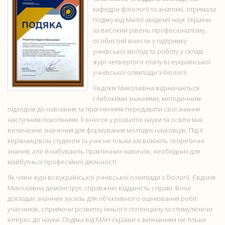
кафедри фізіології та анатомії, отримала
подяку від Малої академії наук України
за високий рівень професіоналізму,
особистий внесок у підтримку
учнівської молоді та роботу у складі
журі четвертого етапу всеукраїнської
учнівської олімпіади з біології.
Євдокія Миколаївна відзначається
глибокими знаннями, методичним
підходом до навчання та прагненням передавати свої знання
наступним поколінням. Її внесок у розвиток науки та освіти має
величезне значення для формування молодих науковців. Під її
керівництвом студенти та учні не тільки засвоюють теоретичні
знання, але й набувають практичних навичок, необхідних для
майбутньої професійної діяльності.
Як член журі всеукраїнської учнівської олімпіади з біології, Євдокія
Миколаївна демонструє справжню відданість справі. Вона
докладає значних зусиль для об'єктивного оцінювання робіт
учасників, сприяючи розвитку їхнього потенціалу та стимулюючи
інтерес до науки. Подяка від МАН України є визнанням не тільки