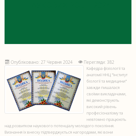
НАУКОВИХ РОБІТ 2024
Опубліковано: 27 Червня 2024
Перегляди: 382
Кафедра фізіології та
анатомії ННЦ "Інститут
біології та медицини"
завжди пишалася
своїми викладачами,
які демонструють
високий рівень
професіоналізму та
невтомно працюють
над розвитком наукового потенціалу молодого покоління.
Визнання їх внеску підтверджується нагородами, які вони