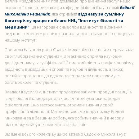
великим задоволенням повідомляємо про визнання заслуг нашої
шановної колеги, викладачки кафедри фізіології та анатомії
Євдокії
Миколаївни Решетнік
, яка отримала
відзнаку за сумлінну
багаторічну працю на благо ННЦ "Інститут біології та
медицини"
. Ця нагорода є символом вдячності та визнання її
видатного внеску у розвиток навчального та наукового процесу в
нашому інституті.
Протягом багатьох років Євдокія Миколаївна не тільки передавала
свої глибокі знання студентам, а й активно сприяла науковим
дослідженням у галузі фізіології. Її високий рівень професіоналізму,
відданість викладацькій справі та науковій діяльності, а також
постійне прагнення до вдосконалення стали прикладом для
багатьох колег та студентів.
Завдяки її зусиллям, інститут продовжує займати провідні позиції в
галузі біології та медицини, а численні випускники кафедри
фізіології успішно застосовують отримані знання у своїй
професійній діяльності. Ми висловлюємо щиру подяку Євдокії
Миколаївні за її безцінну роботу, яка робить значний внесок у
підготовку майбутніх поколінь спеціалістів.
Від імені всього колективу щиро вітаємо Євдокію Миколаївну з