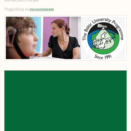
Балтійського моря.
Подробиці за
посиланням
ВІТАЄМО НАШИХ КОЛЕГ З
ВИЗНАННЯМ ЇХНЬОГО ВНЕСКУ В
РОЗВИТОК НАУКИ ТА МОЛОДИХ