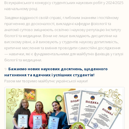
Всеукраїнського конкурсу студентських наукових робіт у 2024/2025
навчальному році.
Завдяки відданості своїй справі, глибоким знанням і постійному
прагненню до досконалості, викладачі кафедри фізіології та
анатомії суттєво зміцнюють освітню і наукову репутацію Інституту
біології та медицини. Вони не лише викладають дисципліни на
високому рівні, а й виховують у студентів наукову допитливість,
критичне мислення та вміння проводити самостійні дослідження
— навички, які є фундаментальними для майбутніх фахівців у галузі
біології та медицини.
✨
Бажаємо нових наукових досягнень, щоденного
натхнення та вдячних і успішних студентів!
Разом ми творимо майбутнє української науки!