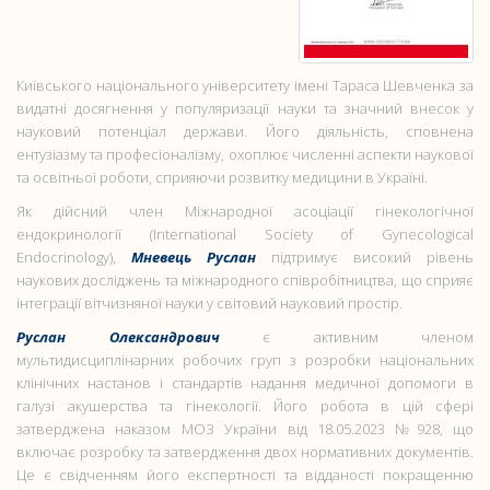
Київського національного університету імені Тараса Шевченка за
видатні досягнення у популяризації науки та значний внесок у
науковий потенціал держави. Його діяльність, сповнена
ентузіазму та професіоналізму, охоплює численні аспекти наукової
та освітньої роботи, сприяючи розвитку медицини в Україні.
Як дійсний член Міжнародної асоціації гінекологічної
ендокринології (International Society of Gynecological
Endocrinology),
Мневець Руслан
підтримує високий рівень
наукових досліджень та міжнародного співробітництва, що сприяє
інтеграції вітчизняної науки у світовий науковий простір.
Руслан Олександрович
є активним членом
мультидисциплінарних робочих груп з розробки національних
клінічних настанов і стандартів надання медичної допомоги в
галузі акушерства та гінекології. Його робота в цій сфері
затверджена наказом МОЗ України від 18.05.2023 №928, що
включає розробку та затвердження двох нормативних документів.
Це є свідченням його експертності та відданості покращенню