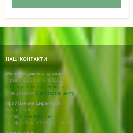
НАШІ КОНТАКТИ
Ми знаходимось за адресою:
Україна, 03022, м. Київ-022,
проспект Академіка Глушкова 2
Станція метро
Виставковий центр
Приймальня директора:
Кімната №307
E-mail:
biomed@knu.ua
Телефон/Факс: +38044 521-35-98
Гаряча лінія: