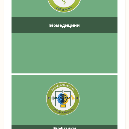
Біомедицини
Біофізики