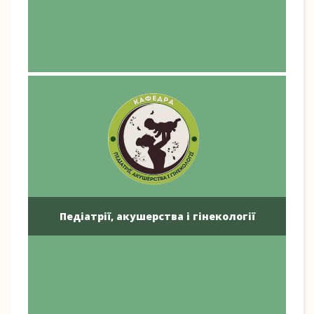
Педіатрії, акушерства і гінекології