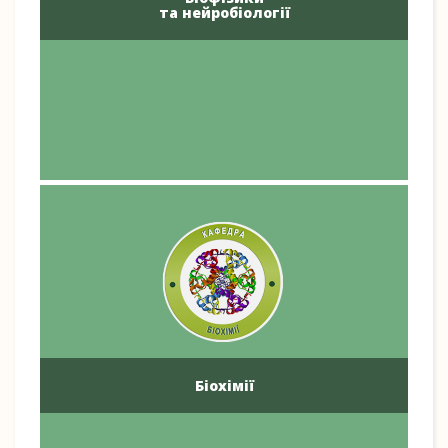
та нейробіології
Біохімії