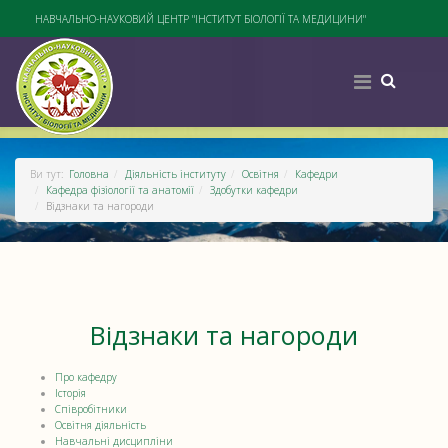
НАВЧАЛЬНО-НАУКОВИЙ ЦЕНТР "ІНСТИТУТ БІОЛОГІЇ ТА МЕДИЦИНИ"
Ви тут:
Головна
Діяльність інституту
Освітня
Кафедри
Кафедра фізіології та анатомії
Здобутки кафедри
Відзнаки та нагороди
Відзнаки та нагороди
Про кафедру
Історія
Співробітники
Освітня діяльність
Навчальні дисципліни