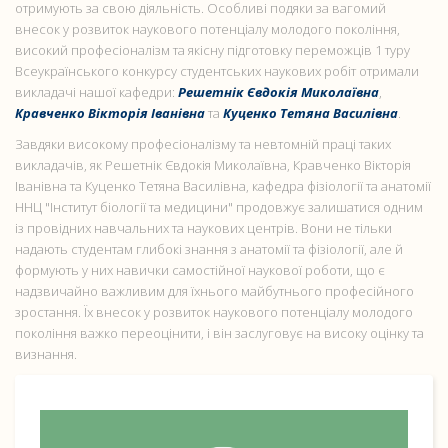
отримують за свою діяльність. Особливі подяки за вагомий
внесок у розвиток наукового потенціалу молодого покоління,
високий професіоналізм та якісну підготовку переможців 1 туру
Всеукраїнського конкурсу студентських наукових робіт отримали
викладачі нашої кафедри:
Решетнік Євдокія Миколаївна
,
Кравченко Вікторія Іванівна
та
Куценко Тетяна Василівна
.
Завдяки високому професіоналізму та невтомній праці таких
викладачів, як Решетнік Євдокія Миколаївна, Кравченко Вікторія
Іванівна та Куценко Тетяна Василівна, кафедра фізіології та анатомії
ННЦ "Інститут біології та медицини" продовжує залишатися одним
із провідних навчальних та наукових центрів. Вони не тільки
надають студентам глибокі знання з анатомії та фізіології, але й
формують у них навички самостійної наукової роботи, що є
надзвичайно важливим для їхнього майбутнього професійного
зростання. Їх внесок у розвиток наукового потенціалу молодого
покоління важко переоцінити, і він заслуговує на високу оцінку та
визнання.