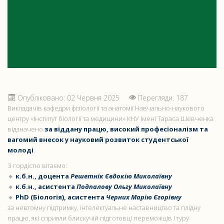
ТАЛАНТІВ!
Опубліковано: 02 Червня 2025
Перегляди: 187
Викладачів кафедри фізіології та анатомії Навчально-наукового
центру «Інститут біології та медицини» КНУ імені Тараса Шевченка
відзначено
за віддану працю, високий професіоналізм та
вагомий внесок у науковий розвиток студентської
молоді
.
З гордістю вітаємо:
🔸
к.б.н., доцента
Решетнік Євдокію Миколаївну
🔸
к.б.н., асистента
Подпалову Ольгу Миколаївну
🔸
PhD (Біологія), асистента
Черних Марію Єгорівну
за невтомну підтримку, інтелектуальне наставництво та плідну
працю, які сприяли блискучій підготовці переможців І туру