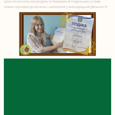
цією почесною нагородою та бажаємо їй подальших успіхів,
нових наукових досягнень і натхнення у викладацькій діяльності!
ПОДЯКА МНЕВЦЮ РУСЛАНУ
ОЛЕКСАНДРОВИЧУ ВІД РЕКТОРА
КИЇВСЬКОГО НАЦІОНАЛЬНОГО
УНІВЕРСИТЕТУ ІМЕНІ ТАРАСА