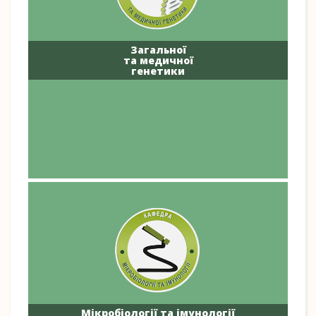
Загальної
та медичної
генетики
Мікробіології та імунології