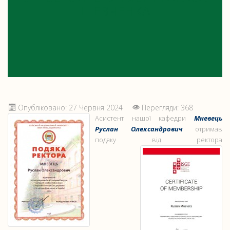
ШЕВЧЕНКА
Опубліковано: 27 Червня 2024
Перегляди: 368
Асистент нашої кафедри
Мневець
Руслан Олександрович
отримав
подяку від ректора