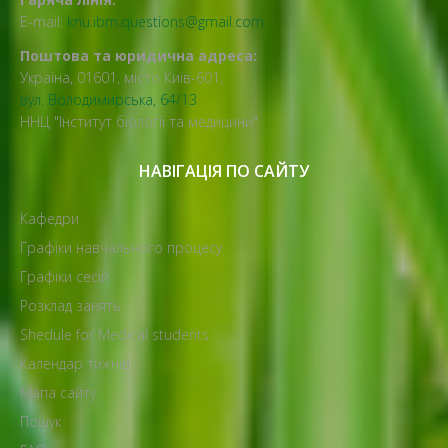
E-mail:
knu.ibm.questions@gmail.com
Поштова та юридична адреса:
Україна, 01601, місто Київ-601,
вул. Володимирська, 64/13
ННЦ "Інститут біології та медицини"
НАВІГАЦІЯ ПО САЙТУ
Кафедри
Графіки навчального процесу
Графіки сесій
Розклад занять
Shedule for Medical students
Календар тижнів
Мапа сайту
Пошук