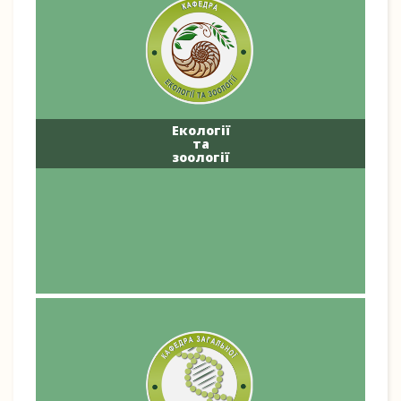
Екології
та
зоології