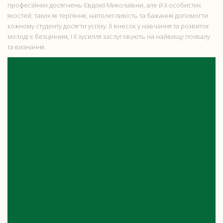
професійних досягнень Євдокії Миколаївни, але й її особистих
якостей, таких як терпіння, наполегливість та бажання допомогти
кожному студенту досягти успіху. Її внесок у навчання та розвиток
молоді є безцінним, і її зусилля заслуговують на найвищу похвалу
та визнання.
ПОДЯКИ ЗА ВАГОМИЙ ВНЕСОК У
РОЗВИТОК НАУКОВОГО
ПОТЕНЦІАЛУ МОЛОДОГО
ПОКОЛІННЯ, ВИСОКИЙ
ПРОФЕСІОНАЛІЗМ ТА ЯКІСНУ
ПІДГОТОВКУ ПЕРЕМОЖЦІВ 1
ТУРУ ВСЕУКРАЇНСЬКОГО
КОНКУРСУ СТУДЕНТСЬКИХ