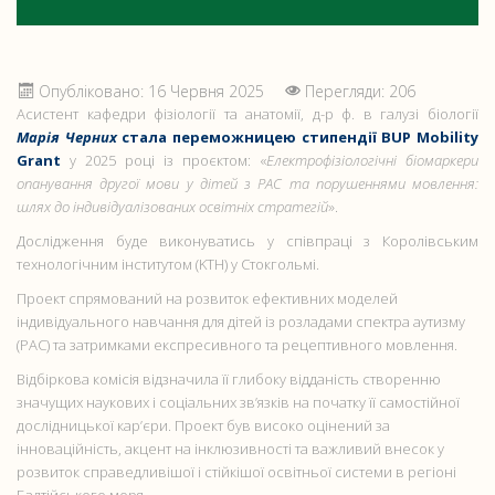
Опубліковано: 16 Червня 2025
Перегляди: 206
Асистент кафедри фізіології та анатомії, д-р ф. в галузі біології
Марія Черних
стала переможницею стипендії BUP Mobility
Grant
у 2025 році із проєктом: «
Електрофізіологічні біомаркери
опанування другої мови у дітей з РАС та порушеннями мовлення:
шлях до індивідуалізованих освітніх стратегій
».
Дослідження буде виконуватись у співпраці з Королівським
технологічним інститутом (KTH) у Стокгольмі.
Проект спрямований на розвиток ефективних моделей
індивідуального навчання для дітей із розладами спектра аутизму
(РАС) та затримками експресивного та рецептивного мовлення.
Відбіркова комісія відзначила її глибоку відданість створенню
значущих наукових і соціальних зв’язків на початку її самостійної
дослідницької кар’єри. Проект був високо оцінений за
інноваційність, акцент на інклюзивності та важливий внесок у
розвиток справедливішої і стійкішої освітньої системи в регіоні