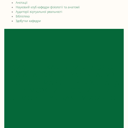
Анотації
Науковий клуб кафедри фізіології та анатомії
Аудиторії віртуальної реальності
Бібліотека
Здобутки кафедри
АСИСТЕНТ КАФЕДРИ ФІЗІОЛОГІЇ
ТА АНАТОМІЇ, Д-Р Ф. В ГАЛУЗІ
БІОЛОГІЇ МАРІЯ ЧЕРНИХ СТАЛА
ПЕРЕМОЖНИЦЕЮ СТИПЕНДІЇ
BUP MOBILITY GRANT У 2025 РОЦІ