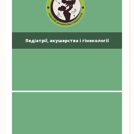
Педіатрії, акушерства і гінекології