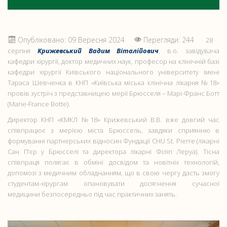
Опубліковано: 09 Вересня 2024
Перегляди: 244
28
серпня
Крижевський Вадим Віталійович
, в.о. завідувача
кафедри хірургії, доктор медичних наук, професор на клінічній базі
кафедри хірургії Київського національного університету імені
Тараса Шевченка в КНП «Київська міська клінічна лікарня №18»
провів зустріч з представницею мерії Брюсселя – Марі-Франс Ботт
(Marie-France Botte).
Директор КНП «КМКЛ №18» Крижевський В.В. вже довгий час
співпрацює з мерією міста Брюссель, завдяки сприянню в
формуванні партнерських відносин Фундації CHU St. Pierre (лікарні
Сан Пʼєр у Брюсселі та директора лікарні Філіп Леруа). Тісна
співпраця полягає в обміні досвідом та новітніх технологій,
допомозі з медичним обладнанням, що в свою чергу дасть змогу
студентам-хірургам опановувати досягнення сучасної
медицини безпосередньо під час практичних занять.