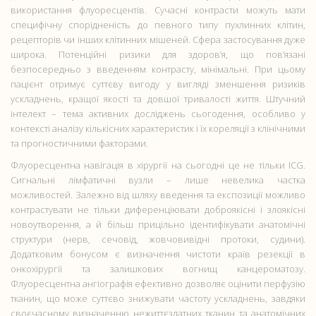
використання флуоресцентів. Сучасні контрасти можуть мати
специфічну спорідненість до певного типу пухлинних клітин,
рецепторів чи інших клітинних мішеней. Сфера застосування дуже
широка. Потенційні ризики для здоров’я, що пов’язані
безпосередньо з введенням контрасту, мінімальні. При цьому
пацієнт отримує суттєву вигоду у вигляді зменшення ризиків
ускладнень, кращої якості та довшої тривалості життя. Штучний
інтелект – тема активних досліджень сьогодення, особливо у
контексті аналізу кількісних характеристик і їх кореляції з клінічними
та прогностичними факторами.
Флуоресцентна навігація в хірургії на сьогодні це не тільки ICG.
Сигнальні лімфатичні вузли – лише невелика частка
можливостей. Залежно від шляху введення та експозиції можливо
контрастувати не тільки диференціювати доброякісні і злоякісні
новоутворення, а й більш прицільно ідентифікувати анатомічні
структури (нерв, сечовід, жовчовивідні протоки, судини).
Додатковим бонусом є визначення чистоти країв резекції в
онкохірургії та залишкових вогнищ канцероматозу.
Флуоресцентна ангіографія ефективно дозволяє оцінити перфузію
тканин, що може суттєво знижувати частоту ускладнень, завдяки
своєчасному визначенню нежиттєздатних тканин та анатомічних