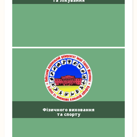
та лікування
Фізичного виховання
та спорту