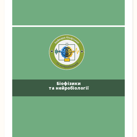
Біофізики
та нейробіології