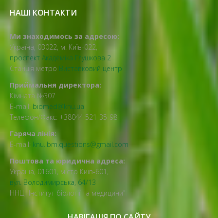
НАШІ КОНТАКТИ
Ми знаходимось за адресою:
Україна, 03022, м. Київ-022,
проспект Академіка Глушкова 2
Станція метро
Виставковий центр
Приймальня директора:
Кімната №307
E-mail:
biomed@knu.ua
Телефон/Факс: +38044 521-35-98
Гаряча лінія:
E-mail:
knu.ibm.questions@gmail.com
Поштова та юридична адреса:
Україна, 01601, місто Київ-601,
вул. Володимирська, 64/13
ННЦ "Інститут біології та медицини"
НАВІГАЦІЯ ПО САЙТУ