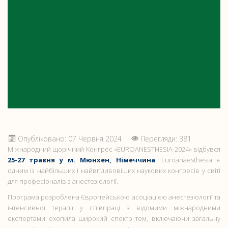
УЧАСТЬ В РОБОТІ
МІЖНАРОДНОГО ЩОРІЧНОГО
КОНГРЕСУ «EUROANESTHESIA-
2024» (М. МЮНХЕН, НІМЕЧЧИНА)
Опубліковано: 07 Червня 2024
Перегляди: 381
Міжнародний щорічний Конгрес «EUROANESTHESIA-2024» відбувся
25-27 травня у м. Мюнхен, Німеччина
. Euroanaesthesia є
одним із найбільших і найвпливовіших наукових конгресів у світі
для професіоналів з анестезіології.
Програма розроблена Європейською асоціацією анестезіології та
інтенсивної терапії у співпраці з відомими міжнародними
експертами охопила широкий спектр тем, включаючи загальну