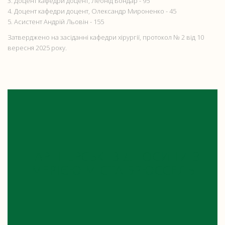
3. Доцент кафедри доцент, Леонід Бондар - 95
4. Доцент кафедри доцент, Олександр Мироненко - 45
5. Асистент Андрій Льовін - 155
Затверджено на засіданні кафедри хірургії, протокол № 2 від 10
вересня 2025 року.
ПАРТНЕРСЬКІ ВІДНОСИНИ З
МЕРІЄЮ МІСТА БРЮССЕЛЬ