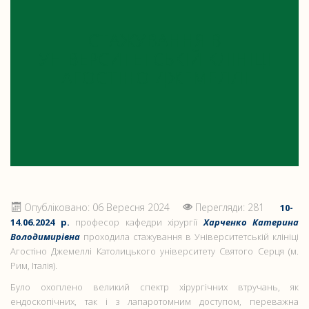
СТАЖУВАННЯ В
УНІВЕРСИТЕТСЬКІЙ КЛІНІЦІ
АГОСТІНО ДЖЕМЕЛЛІ
Опубліковано: 06 Вересня 2024
Перегляди: 281
10-
14.06.2024 р.
професор кафедри хірургії
Харченко Катерина
Володимирівна
проходила стажування в Університетській клініці
Агостіно Джемеллі Католицького університету Святого Серця (м.
Рим, Італія).
Було охоплено великий спектр хірургічних втручань, як
ендоскопічних, так і з лапаротомним доступом, переважна