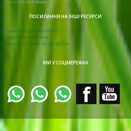
натисніть
Ctrl+Enter
ПОСИЛАННЯ НА ІНШІ РЕСУРСИ
Енциклопедія університету
Рада Молодих Вчених
Наші фотогалереї на GoogleDisk
МИ У СОЦМЕРЕЖАХ