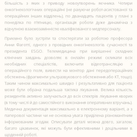
більшість з яких з приводу новоутворень яєчника. Чотири
онкогінекологічних операційні (не рахуючи робот-асистованої та
операційних інших відділень), по дванадцять пацієнтів у плані з
понеділка по п'ятницю, організація роботи дуже динамічна з
відчутною взаємозамінністю кваліфікованого медперсоналу.
Приємно було зустріти та спостерігати за роботою професора
Анни Фаготті, одного з провідних онкогінекологів сучасності та
президента ESGO. Телемедицина при вирішенні складних
клінічних завдань дозволяє в онлайн режимі скликати всіх
необхідних спеціалістів, включити відеотрансляцію з
операційного поля, вивести на монітор дані передопераційних
обстежень (фрагменти ультразвукового обстеження або КТ, тощо).
Таким чином максимально швидко і результативно для пацієнта
може бути обрана подальша тактика лікування. Велика кількість
резидентів активно залучається до всіх спектрів лікування хворих
(в тому числі й до самостійного виконання оперативних втручань).
Медична документація максимально в електронному варіанті, а з
паперової частини чи не основна увага приділена різноманітним
інформованим згодам. Описувати деталі можна довго, загалом,
багато цікавинок, які можуть бути ефективними і доцільними в
щоденній роботі.