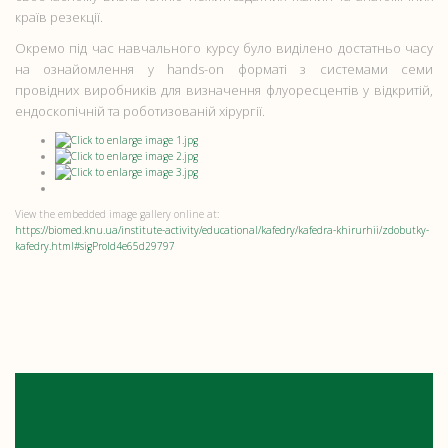
країв резекції.
Окремо під час навчального курсу було виділено достатньо часу
на ознайомлення у hands-on форматі з системами семи
провідних виробників для визначення флуоресцентів у відкритій,
ендоскопічній та роботизованій хірургії.
View the embedded image gallery online at:
https://biomed.knu.ua/institute-activity/educational/kafedry/kafedra-khirurhii/zdobutky-
kafedry.html#sigProId4e65d29797