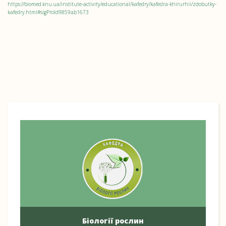
https://biomed.knu.ua/institute-activity/educational/kafedry/kafedra-khirurhii/zdobutky-
kafedry.html#sigProId9859ab1673
Біології рослин