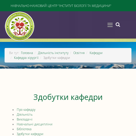
НАВЧАЛЬНО-НАУКОВИЙ ЦЕНТР "ІНСТИТУТ БІОЛОГІЇ ТА МЕДИЦИНИ"
Ви тут:
Головна
Діяльність інституту
Освітня
Кафедри
Кафедра хірургії
Здобутки кафедри
Здобутки кафедри
Про кафедру
Діяльність
Викладачі
Навчальні дисципліни
Бібліотека
Здобутки кафедри