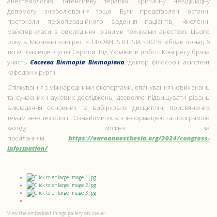
анестезіологію, інтенсивну терапію, критичну невідкладну
допомогу, знеболювання тощо. Були представлені останні
протоколи періопераційного ведення пацієнтів, численні
майстер-класи з оволодіння різними техніками анестезії. Цього
року в Мюнхені конгрес «EUROANESTHESIA -2024» зібрав понад 6
тисяч фахівців з усієї Європи. Від України в роботі Конгресу брала
участь
Євсеєва Вікторія Вікторівна
, доктор філософії, асистент
кафедри хірургії.
Спілкування з міжнародними експертами, опанування нових знань
та сучасних наукових досліджень, дозволяє підвищувати рівень
викладання основних та вибіркових дисциплін, присвячених
темам анестезіології. Ознайомитись з інформацією та програмою
заходу можна за
посиланням
https://euroanaesthesia.org/2024/congress-
information/
View the embedded image gallery online at: