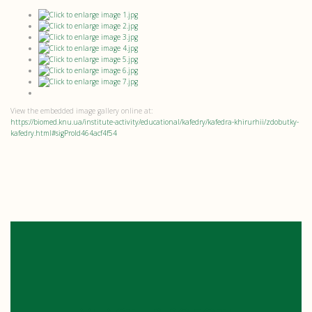
View the embedded image gallery online at:
https://biomed.knu.ua/institute-activity/educational/kafedry/kafedra-khirurhii/zdobutky-
kafedry.html#sigProId464acf4f54