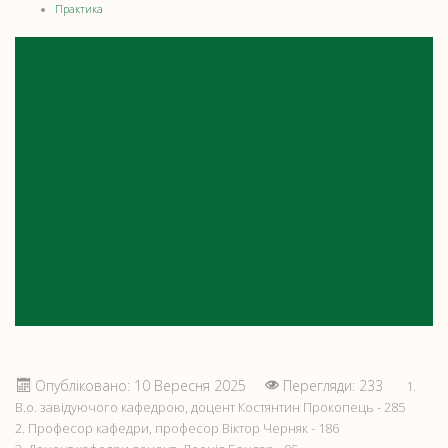
Практика
РЕЙТІНГ НПП КАФЕДРИ ХІРУРГІЇ
ЗА 2024 / 2025 Н.Р.
Опубліковано: 10 Вересня 2025
Перегляди: 233
1.
В.о. завідуючого кафедрою, доцент Костянтин Прокопець - 285
2. Професор кафедри, професор Віктор Черняк - 186