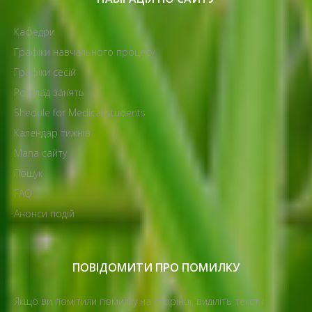
Кафедри
Графіки навчального процесу
Графіки сесій
Розклад занять
Shedule for Medical students
Календар тижнів
Мапа сайту
Пошук
FAQ
Анонси подій
ПОВІДОМИТИ ПРО ПОМИЛКУ
Якщо ви помітили помилку на сторінці, виділіть текст і