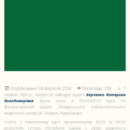
УЧАСТЬ В ESSO-ISFGS КУРСІ ПО
ФЛУОРЕСЦЕНТНІЙ ХІРУРГІЇ
Опубліковано: 06 Вересня 2024
Перегляди: 238
6 - 7
червня 2024 р., професор кафедри хірургії
Харченко Катерина
Володимирівна
брала учать в ESSO-ISFGS Курсі по
флуоресцентній хірургії Лейденського Університетського
медичного центру (м. Лейден, Нідерланди).
Участь у тематичному курсі організованому ESSO та ISFGS
дозволила суттєво поглибити знання у сфері медичного