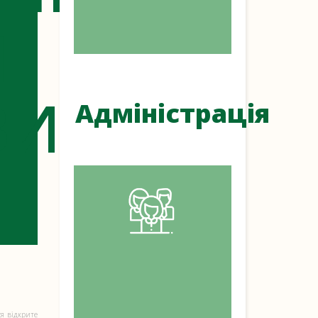
Я
ВИЧА
Адміністрація
я відкрите