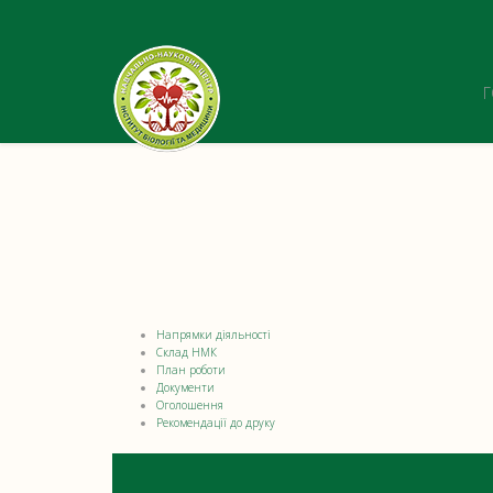
Напрямки діяльності
Склад НМК
План роботи
Документи
Оголошення
Рекомендації до друку