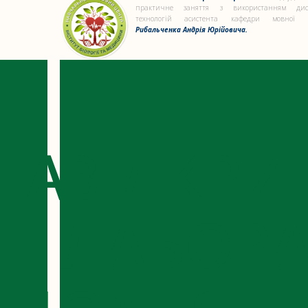
практичне заняття з використанням дис
технологій асистента кафедри мовної п
Рибальченка Андрія Юрійовича.
ТА
ВІДКРИ
Я
ЛАБОРА