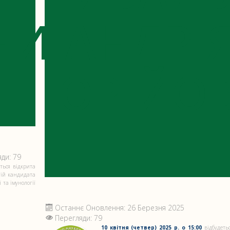
НИ
АНДРІ
ЮРІЙО
ди: 79
ться відкрита
гій кандидата
 та імунології
Останнє Оновлення: 26 Березня 2025
Перегляди: 79
10 квітня (четвер) 2025 р. о 15:00
відбудетьс