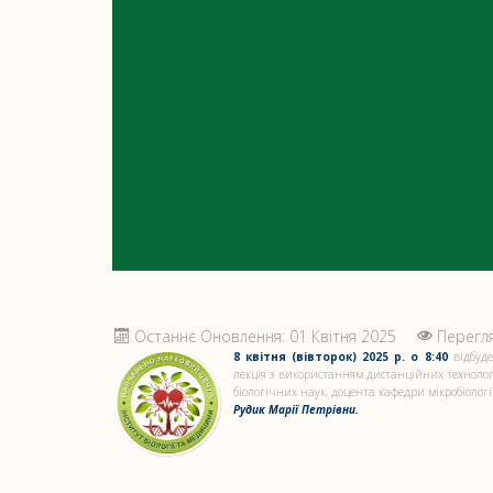
ПЕТРІВ
Останнє Оновлення: 01 Квітня 2025
Перегля
8 квітня (вівторок) 2025 р. о 8:40
відбуде
лекція з використанням дистанційних техноло
біологічних наук, доцента кафедри мікробіології
Рудик Марії Петрівни.