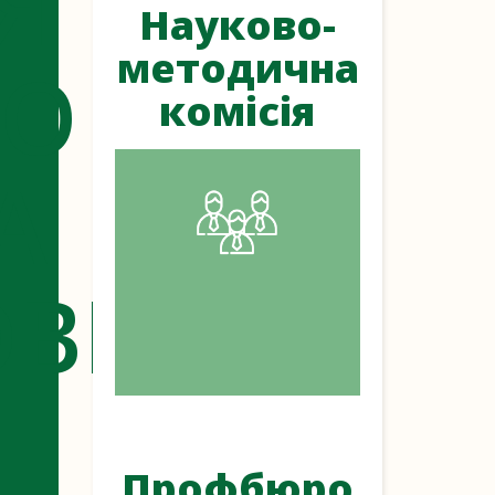
Я
Науково-
методична
ГО
комісія
А
ОВИЧА
Профбюро