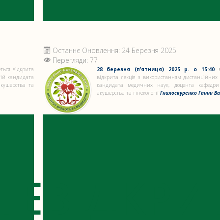
Останнє Оновлення: 24 Березня 2025
Перегляди: 77
ться відкрита
28 березня (п’ятниця) 2025 р. о 15:40
в
гій кандидата
відкрита лекція з використанням дистанційних 
акушерства та
кандидата медичних наук, доцента кафедри п
акушерства та гінекології
Гнилоскуренко Ганни Ва
ТЕ
ВІДКРИ