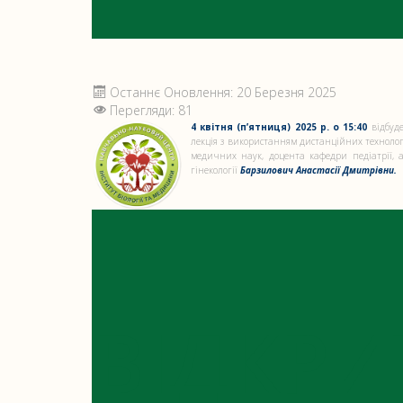
Останнє Оновлення: 20 Березня 2025
Перегляди: 81
4 квітня (п’ятниця) 2025 р. о 15:40
відбуде
лекція з використанням дистанційних техноло
медичних наук, доцента кафедри педіатрії, 
гінекології
Барзилович Анастасії Дмитрівни.
ВІДКРИ