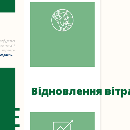
ідбудеться
технологій
едіатрії,
леріївни.
Відновлення вітр
ТЕ