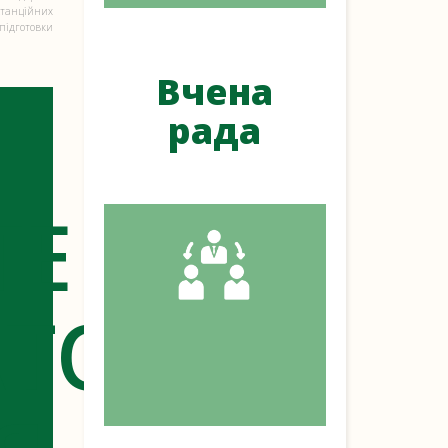
танційних
ідготовки
Вчена
рада
ТЕ
ТОРНЕ