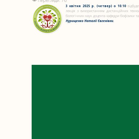
Перегляди: 76
3 квітня 2025 р. (четвер) о 10.10
відбуде
лекція з використанням дистанційних техно
біологічних наук доцента кафедри біофізики та
Нурищенко Наталії Євгенівни.
ВІДКРИ