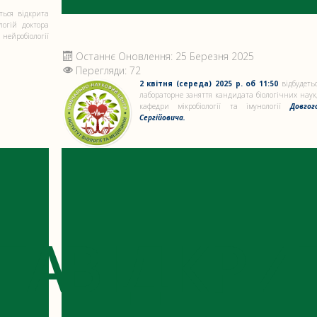
ться відкрита
логій доктора
 нейробіології
Останнє Оновлення: 25 Березня 2025
Перегляди: 72
2 квітня (середа) 2025 р. об 11:50
відбудетьс
лабораторне заняття кандидата біологічних наук
кафедри мікробіології та імунології
Довго
Сергійовича.
ТА
ВІДКРИ