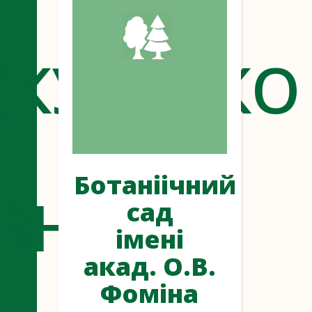
Я
СКУРЕНКО
И
Ботаніічний
ЇВНИ
сад
імені
акад. О.В.
Фоміна