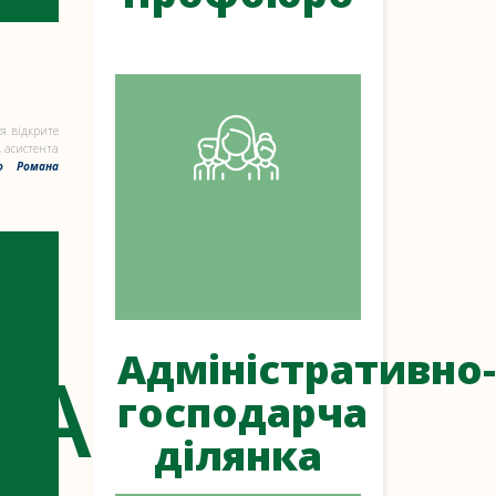
я відкрите
, асистента
го Романа
Адміністративно-
ТА
господарча
ділянка