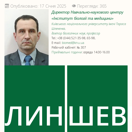
Опубліковано: 17 Січня 2025
Перегляди: 365
Директор Навчально-наукового центру
«Інститут біології та медицини»
Київського національного університету імені Тараса
Шевченка,
доктор біологічних наук, професор
Tel.: +38 (044) 521-35-98, 65-98,
E-mail:
biomed@knu.ua
Робочий кабінет: № 307
Приймальні години
: середа 14.00-16.00
ЛИНЧАК
ШЕВ