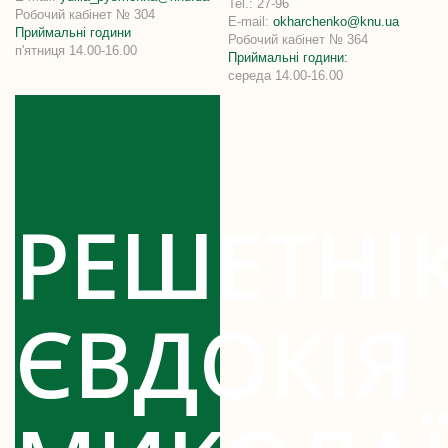
Tel.: 27-96
Робочий кабінет № 304
E-mail:
okharchenko@knu.ua
Приймальні години
Робочий кабінет № 364
п'ятниця 14.00-16.00
Приймальні години:
середа 14.00-16.00
РЕШЕТНІ
ЄВДОКІЯ