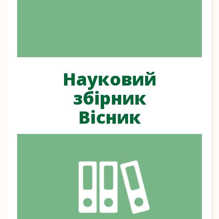
Науковий
збірник
Вісник