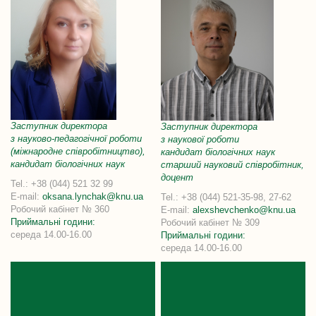
Заступник директора
Заступник директора
з науково-педагогічної роботи
з наукової роботи
(міжнародне співробітництво),
кандидат біологічних наук
кандидат біологічних наук
старший науковий співробітник,
доцент
Tel.: +38 (044) 521 32 99
E-mail:
oksana.lynchak@knu.ua
Tel.: +38 (044) 521-35-98, 27-62
Робочий кабінет № 360
E-mail:
alexshevchenko@knu.ua
Приймальні години:
Робочий кабінет № 309
середа 14.00-16.00
Приймальні години:
середа 14.00-16.00