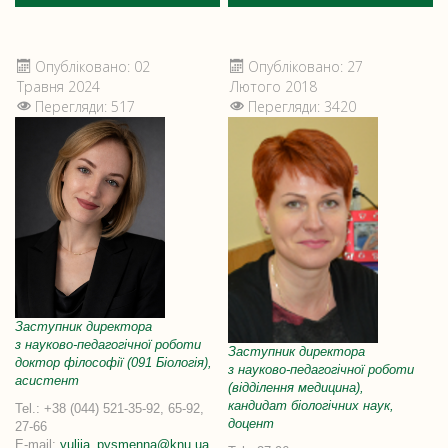
Опубліковано: 02
Опубліковано: 27
Травня 2024
Лютого 2018
Перегляди: 517
Перегляди: 3420
Заступник директора
з науково-педагогічної роботи
Заступник директора
доктор філософії (091 Біологія),
з науково-педагогічної роботи
асистент
(відділення медицина),
кандидат біологічних наук,
Tel.: +38 (044) 521-35-92, 65-92,
доцент
27-66
E-mail:
yuliia_pysmenna@knu.ua