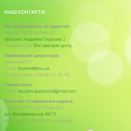
НАШІ КОНТАКТИ
Ми знаходимось за адресою:
Україна, 03022, м. Київ-022,
проспект Академіка Глушкова 2
Станція метро
Виставковий центр
Приймальня директора:
Кімната №307
E-mail:
biomed@knu.ua
Телефон/Факс: +38044 521-35-98
Гаряча лінія:
E-mail:
knu.ibm.questions@gmail.com
Поштова та юридична адреса:
Україна, 01601, місто Київ-601,
вул. Володимирська, 64/13
ННЦ "Інститут біології та медицини"