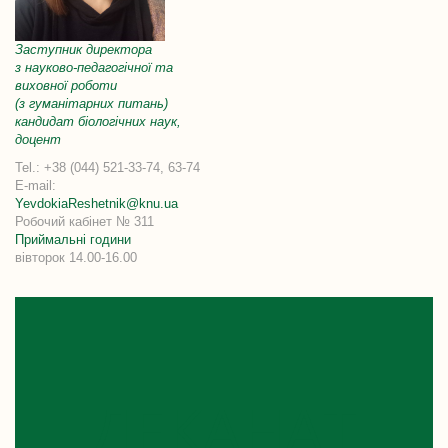
Заступник директора
з науково-педагогічної
та
виховної роботи
(з гуманітарних питань)
кандидат біологічних наук,
доцент
Tel.: +38 (044) 521-33-74, 63-74
E-mail:
YevdokiaReshetnik@knu.ua
Робочий кабінет № 311
Приймальні години
вівторок 14.00-16.00
ДЕКАНАТ