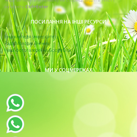
натисніть
Ctrl+Enter
ПОСИЛАННЯ НА ІНШІ РЕСУРСИ
Енциклопедія університету
Рада Молодих Вчених
Наші фотогалереї на GoogleDisk
МИ У СОЦМЕРЕЖАХ