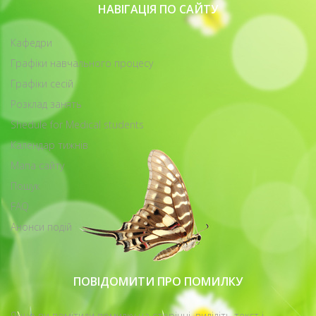
НАВІГАЦІЯ ПО САЙТУ
Кафедри
Графіки навчального процесу
Графіки сесій
Розклад занять
Shedule for Medical students
Календар тижнів
Мапа сайту
Пошук
FAQ
Анонси подій
ПОВІДОМИТИ ПРО ПОМИЛКУ
Якщо ви помітили помилку на сторінці, виділіть текст і