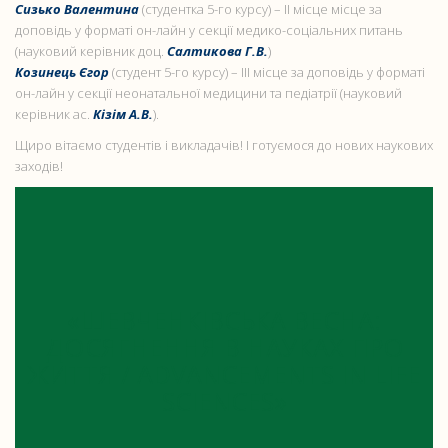
Сизько Валентина
(студентка 5-го курсу) – ІІ місце місце за
доповідь у форматі он-лайн у секції медико-соціальних питань
(науковий керівник доц.
Салтикова Г.В.
)
Козинець Єгор
(студент 5-го курсу) – ІІІ місце за доповідь у форматі
он-лайн у секції неонатальної медицини та педіатрії (науковий
керівник ас.
Кізім А.В.
).
Щиро вітаємо студентів і викладачів! І готуємося до нових наукових
заходів!
«ШЕВЧЕНКІВСЬКА ВЕСНА:
ДОСЯГНЕННЯ В НАУКАХ ПРО
ЖИТТЯ / ADVANCEMENTS IN LIFE
SCIENCES»