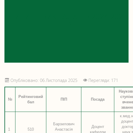
РЕЙТИНГ ВИКЛАДАЧІВ 2024-2025
Н.Р.
Опубліковано: 06 Листопада 2025
Перегляди: 171
Науков
Рейтинговий
ступін
№
ПІП
Посада
бал
вчен
званн
к.мед.н
доцент
Барзилович
Доцент
докто
1
510
Анастасія
кафедри
наук 