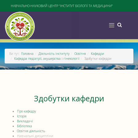
НАВЧАЛЬНО-НАУКОВИЙ ЦЕНТР "ІНСТИТУТ БІОЛОГІЇ ТА МЕДИЦИНИ"
Ви тут:
Головна
Діяльність інституту
Освітня
Кафедри
Кафедра педіатрії, акушерства і гінекології
Здобутки кафедри
Здобутки кафедри
Про кафедру
Історія
Викладачі
Бібліотека
Освітня діяльність
Навчальні дисципліни