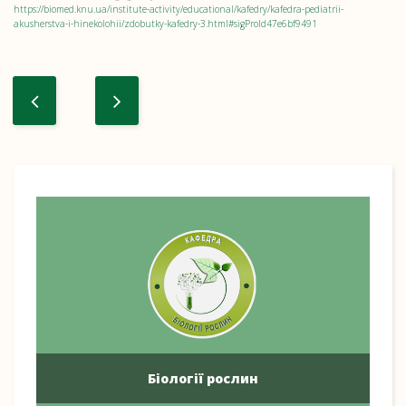
https://biomed.knu.ua/institute-activity/educational/kafedry/kafedra-pediatrii-
akusherstva-i-hinekolohii/zdobutky-kafedry-3.html#sigProId47e6bf9491
Біології рослин