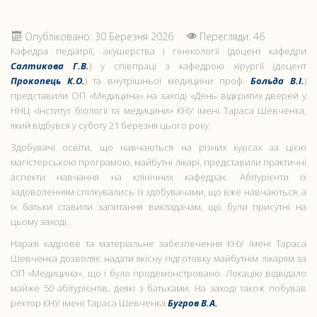
Опубліковано: 30 Березня 2026
Перегляди: 46
Кафедра педіатрії, акушерства і гінекології (доцент кафедри
Салтикова Г.В.
) у співпраці з кафедрою хірургії (доцент
Прокопець К.О.
) та внутрішньої медицини проф.
Больда В.І.
)
представили ОП «Медицина» на заході «День відкритих дверей у
ННЦ «Інститут біології та медицини» КНУ імені Тараса Шевченка,
який відбувся у суботу 21 березня цього року.
Здобувачі освіти, що навчаються на різних курсах за цією
магістерською програмою, майбутні лікарі, представили практичні
аспекти навчання на клінічних кафедрах. Абітурієнти із
задоволенням спілкувались із здобувачами, що вже навчаються, а
їх батьки ставили запитання викладачам, що були присутні на
цьому заході.
Наразі кадрове та матеріальне забезпечення КНУ імені Тараса
Шевченка дозволяє надати якісну підготовку майбутнім лікарям за
ОП «Медицина», що і було продемонстровано. Локацію відвідало
майже 50 абітурієнтів, деякі з батьками. На заході також побував
ректор КНУ імені Тараса Шевченка
Бугров В.А.