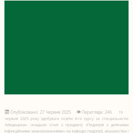
УСПІШНЕ СКЛАДАННЯ ІСПИТУ З
ПЕДІАТРІЇ СТУДЕНТАМИ 4-ГО
КУРСУ
Опубліковано: 27 Червня 2025
Перегляди: 246
19
червня 2025 року здобувачі освіти 4-го курсу за спеціальністю
«Медицина» складали іспит з предмету «Педіатрія з дитячими
інфекційними захворюваннями» на кафедрі педіатрії, акушерства і