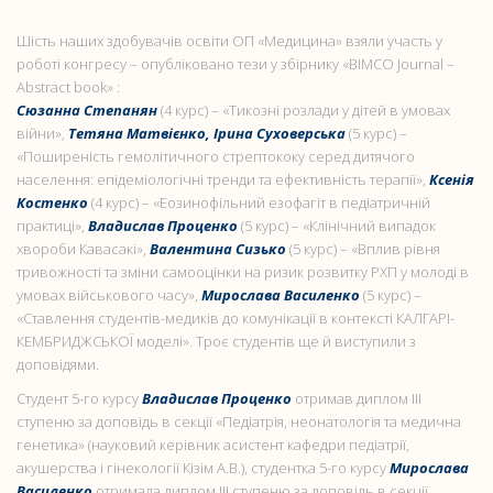
Шість наших здобувачів освіти ОП «Медицина» взяли участь у
роботі конгресу – опубліковано тези у збірнику «BIMCO Journal –
Abstract book» :
Сюзанна Степанян
(4 курс) – «Тикозні розлади у дітей в умовах
війни»,
Тетяна Матвієнко, Ірина Суховерська
(5 курс) –
«Поширеність гемолітичного стрептококу серед дитячого
населення: епідеміологічні тренди та ефективність терапії»,
Ксенія
Костенко
(4 курс) – «Еозинофільний езофагіт в педіатричній
практиці»,
Владислав Проценко
(5 курс) – «Клінічний випадок
хвороби Кавасакі»,
Валентина Сизько
(5 курс) – «Вплив рівня
тривожності та зміни самооцінки на ризик розвитку РХП у молоді в
умовах військового часу»,
Мирослава Василенко
(5 курс) –
«Ставлення студентів-медиків до комунікації в контексті КАЛГАРІ-
КЕМБРИДЖСЬКОЇ моделі». Троє студентів ще й виступили з
доповідями.
Студент 5-го курсу
Владислав Проценко
отримав диплом ІІІ
ступеню за доповідь в секції «Педіатрія, неонатологія та медична
генетика» (науковий керівник асистент кафедри педіатрії,
акушерства і гінекології Кізім А.В.), студентка 5-го курсу
Мирослава
Василенко
отримала диплом ІІІ ступеню за доповідь в секції