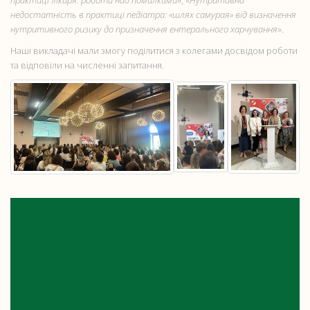
практиці лікаря: робота над помилками
», «
Нутритивна
недостатність в практиці педіатра: «шлях самурая» від визначення
нутритивного ризику до призначення ентерального харчування
».
Наші викладачі мали змогу поділитися з колегами досвідом роботи
та відповіли на численні запитання.
НАВЧАЛЬНА ПРАКТИКА ДЛЯ
СТУДЕНТІВ ІІІ КУРСУ