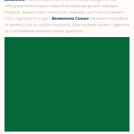
«Фундаментальні науки» (науковий керівник доцент кафедри
педіатрії, акушерства і гінекології, канд.мед. наук Гнилоскуренко
Г.В.) і студентка 5-го курсу
Валентина Сизько
отримала сертифікат
за активну участь у роботі конгресу. Щирі вітання нашим студентам
та їх керівникам! Бажаємо нових здобутків!
ДЕНЬ ВІДКРИТИХ ДВЕРЕЙ У ННЦ
«ІНСТИТУТ БІОЛОГІЇ ТА
МЕДИЦИНИ»