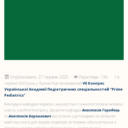
VII КОНГРЕС УКРАЇНСЬКОЇ
АКАДЕМІЇ ПЕДІАТРИЧНИХ
СПЕЦІАЛЬНОСТЕЙ "PRIME
PEDIATRICS"
Опубліковано: 27 Червня 2025
Перегляди: 134
7-8
червня 2025 року у Львові був проведений
VII Конгрес
Української Академії Педіатричних спеціальностей "Prime
Pediatrics"
.
Викладачі кафедри педіатрії, акушерства і гінекології взяли активну
участь у роботі Конгресу. Доценти кафедри
Анастасія Горобець
та
Анастасія Барзилович
виступили з доповідями та провели
майстер-класи для лікарів-педіатрів за темами «
Мальнутриція в