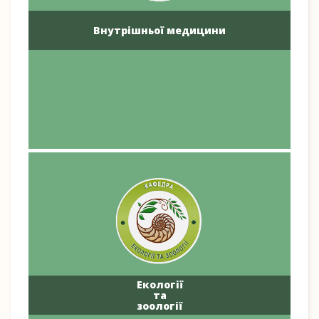
Внутрішньої медицини
Екології
та
зоології