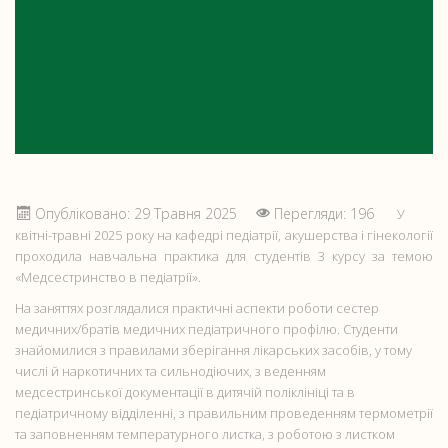
«МЕДСЕСТРИНСТВО В ПЕДІАТРІЇ»
Опубліковано: 29 Травня 2025
Перегляди: 196
У
квітні-травні 2025 року на кафедрі педіатрії, акушерства і гінекології
проходила навчальна практика для студентів 3 курсу за темою
«Медсестринство в педіатрії».
На заняттях розглядалися практичні аспекти роботи сестер
медичних/братів медичних педіатричного профілю. Студенти
знайомилися з правилами зберігання лікарських засобів, у тому
числі й наркотичних та сильнодіючих, з веденням
медсестринської документації в дитячій поліклініці та в
педіатричному відділенні, з правильним проведенням термометрії
та заповненням температурного листка, з роботою з листком