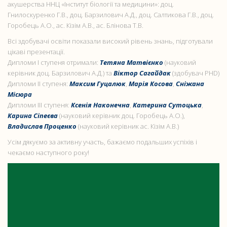
акушерства ННЦ «Інститут біології та медицини»: доц.
Гнилоскуренко Г.В., доц. Барзилович А.Д., доц. Салтикова Г.В., доц.
Горобець А.О., ас. Кізім А.В., ас. Блінова Т.В.
Всі здобувачі освіти показали високий рівень знань, підготували
цікаві презентації.
Дипломи І ступеня отримали:
Тетяна Матвієнко
(науковий
керівник доц. Барзилович А.Д.) та
Віктор Сагайдак
(здобувач PHD)
Дипломи ІІ ступеня:
Максим Гуцалюк
,
Марія Косова
,
Сніжана
Місюра
Дипломи ІІІ ступеня:
Ксенія Наконечна
,
Катерина Сутоцька
,
Карина Сіпеєва
(науковий керівник доц. Горобець А.О.),
Владислав Проценко
(науковий керівник ас. Кізім А.В.)
Усім дякуємо за активну участь, бажаємо подальших успіхів і
чекаємо наступного року!