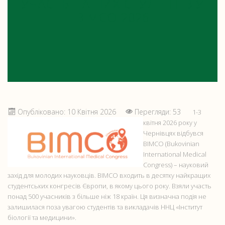
УЧАСТЬ НАШИХ СТУДЕНТІВ У
BIMCO-2026
Опубліковано: 10 Квітня 2026
Перегляди: 53
1-3
квітня 2026 року у
Чернівцях відбувся
BIMCO (Bukovinian
International Medical
Congress) – науковий
захід для молодих науковців. BIMCO входить в десятку найкращих
студентських конгресів Європи, в якому цього року. Взяли участь
понад 500 учасників з більше ніж 18 країн. Ця визначна подія не
залишилася поза увагою студентів та викладачів ННЦ «Інститут
біології та медицини».