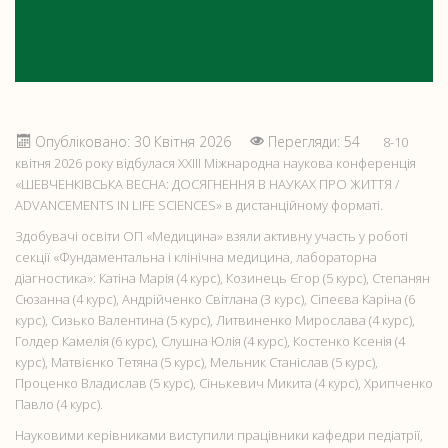
Опубліковано: 30 Квітня 2026
Перегляди: 54
8-10
квітня 2026 року відбулася XXІІІ Міжнародна наукова конференція
«ШЕВЧЕНКІВСЬКА ВЕСНА: ДОСЯГНЕННЯ В НАУКАХ ПРО ЖИТТЯ /
ADVANCEMENTS IN LIFE SCIENCES» в дистанційному форматі.
Здобувачі освіти ОП «Медицина» взяли активну участь у роботі
секції «Фундаментальна і клінічна медицина, лабораторна
діагностика»: Катіна Марія (4 курс), Козинець Єгор (5 курс), Степанян
Сюзанна (4 курс), Андрійченко Світлана (3 курс), Сіпеєва Каріна (6
курс), Сизько Валентина (5 курс), Литвиненко Мирослава (4 курс),
Голдер Камелія (6 курс), Слушна Юлія (4 курс), Костенко Ксенія (4
курс), Матвієнко Тетяна (5 курс), Мельник Станіслав (5 курс),
Проценко Владислав (5 курс), Сінькевич Микита (4 курс), Хрипченко
Павло (4 курс).
Науковими керівниками виступили працівники кафедри педіатрії,