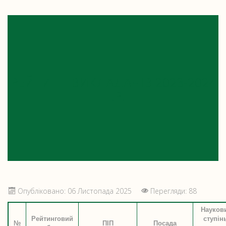
РЕЙТИНГ ВИКЛАДАЧІВ 2023-2024
Н.Р.
Опубліковано: 06 Листопада 2025
Перегляди: 88
Науков
Рейтинговий
ступінь
№
ПІП
Посада