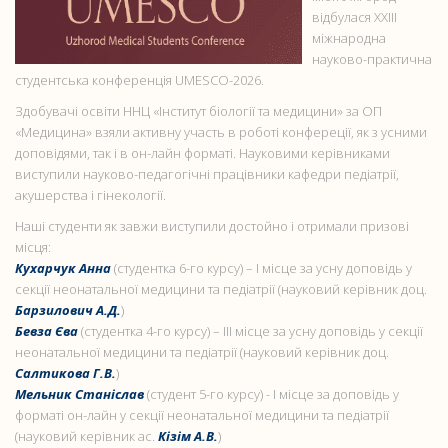
відбулася XXIII
міжнародна
науково-практична
студентська конференція UMESCO-2026.
Здобувачі освіти ННЦ «Інститут біології та медицини» за ОП
«Медицина» взяли активну участь в роботі конфереції, як з усними
доповідями, так і в он-лайн форматі. Науковими керівниками
виступили науково-педагогічні працівники кафедри педіатрії,
акушерства і гінекології.
Наші студенти як завжи виступили достойно і отримали призові
місця:
Кухарчук Анна
(студентка 6-го курсу) – І місце за усну доповідь у
секції неонатальної медицини та педіатрії (науковий керівник доц.
Барзилович А.Д.
)
Бевза Єва
(студентка 4-го курсу) – ІІІ місце за усну доповідь у секції
неонатальної медицини та педіатрії (науковий керівник доц.
Салтикова Г.В.
)
Мельник Станіслав
(студент 5-го курсу) - І місце за доповідь у
форматі он-лайн у секції неонатальної медицини та педіатрії
(науковий керівник ас.
Кізім А.В.
)