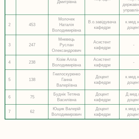
Дмитрівна
державн
управлі
Молочек
В.о.завідувача
к.мед.н
2
453
Наталія
кафедри
доцен
Володимирівна
Мневець
Асистент
3
247
Руслан
-
кафедри
Олександрович
Кізім Алла
Асистент
4
238
-
Володимирівна
кафедри
Гнилоскуренко
Доцент
к.мед.н
5
138
Ганна
кафедри
доцен
Валеріївна
Буднік Тетяна
Доцент
Д.мед.
6
75
Василівна
кафедри
доцен
Ющик Валерій
Доцент
к.мед.н
7
62
Володимирович
кафедри
доцен