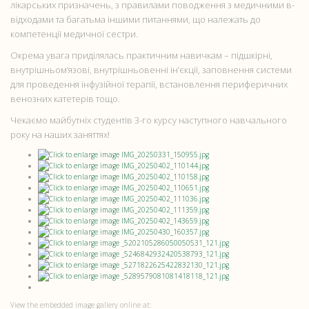
лікарських призначень, з правилами поводження з медичними в-
відходами та багатьма іншими питаннями, що належать до
компетенції медичної сестри.
Окрема увага приділялась практичним навичкам – підшкірні,
внутрішньом’язові, внутрішньовенні ін’єкції, заповнення системи
для проведення інфузійної терапії, встановлення периферичних
венозних катетерів тощо.
Чекаємо майбутніх студентів 3-го курсу наступного навчального
року на наших заняттях!
View the embedded image gallery online at: