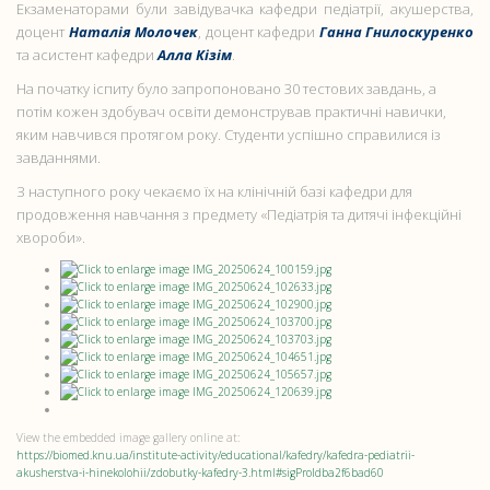
Екзаменаторами були завідувачка кафедри педіатрії, акушерства,
доцент
Наталія Молочек
, доцент кафедри
Ганна Гнилоскуренко
та асистент кафедри
Алла Кізім
.
На початку іспиту було запропоновано 30 тестових завдань, а
потім кожен здобувач освіти демонстрував практичні навички,
яким навчився протягом року. Студенти успішно справилися із
завданнями.
З наступного року чекаємо їх на клінічній базі кафедри для
продовження навчання з предмету «Педіатрія та дитячі інфекційні
хвороби».
View the embedded image gallery online at:
https://biomed.knu.ua/institute-activity/educational/kafedry/kafedra-pediatrii-
akusherstva-i-hinekolohii/zdobutky-kafedry-3.html#sigProIdba2f6bad60