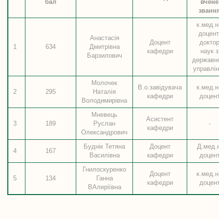
бал
вчене
званн
к.мед.н
доцент
Анастасія
Доцент
докто
1
634
Дмитрівна
кафедри
наук з
Барзилович
державн
управлі
Молочек
В.о.завідувача
к.мед.н
2
295
Наталія
кафедри
доцен
Володимирівна
Мневець
Асистент
3
189
Руслан
-
кафедри
Олександрович
Буднік Тетяна
Доцент
Д.мед.н
4
167
Василівна
кафедри
доцен
Гнилоскуренко
Доцент
к.мед.н
5
134
Ганна
кафедри
доцен
ВАлеріївна