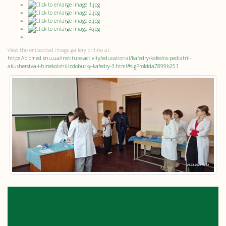
View the embedded image gallery online at:
https://biomed.knu.ua/institute-activity/educational/kafedry/kafedra-pediatrii-
akusherstva-i-hinekolohii/zdobutky-kafedry-3.html#sigProIdda7899b251