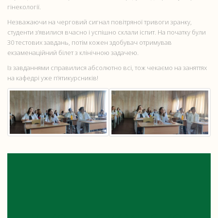
гінекології.
Незважаючи на черговий сигнал повітряної тривоги зранку,
студенти з’явилися вчасно і успішно склали іспит. На початку були
30 тестових завдань, потім кожен здобувач отримував
екзаменаційний білет з клінічною задачею.
Із завданнями справилися абсолютно всі, тож чекаємо на заняттях
на кафедрі уже п’ятикурсників!