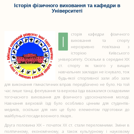
Історія фізичного виховання та кафедри в
Університеті
Історія кафедри фізичного
виховання та спорту
нерозривно пов’язана з
історією Київського
університету. Оскільки в середині ХІХ
ст. спорту як такого у вищих
навчальних закладах не існувало, тож
будь-якої спортивної зали або зали
для виконання гімнастичних вправ передбачено не було. На той
час лише танці, фехтування та верхова їзда вважалися складовими
тогочасного виховання для фізичного удосконалення молоді.
Навчання верховій їзді було особливо цінним для студентів-
медиків, оскільки для них це було елементом підготовки до
майбутньої посади воєнного лікаря..
Друга половина ХІХ – початок ХХ ст. стали переломними. Зміни в
політичному, економічному, а також культурному і науковому