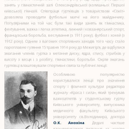
занять у гімнастичній залі Олександрівської (колишньої Першої
київської) гімназії. Співпраця гуртківців з товариством «Сокіл»
дозволяла проводити футбольні матчі на його майданчику.
Популярними на той час були такі види занять як гімнастика,
фехтування, важка і легка атлетика, лижний і ковзанярський спорт,
французська боротьба, веслування (з 1911 року), футбол і хокей (з
1912 року). Одним з вагомих спортивних заходів того часу стало
пароплавне гуляння 15 травня 1914 року до Межигір’я, де відбулися
змагання членів гуртка з метання диску, ядра, спису, стрибків у
висоту з місця і з розбігу, гімнастики, боротьби. Окрім змагань
гуртківці влаштовували спортивні свята та публічні лекції.
Особливою популярністю
користувалися лекції про значення
спорту і фізичної культури редактора
журналу «Краса і сила», який тренував
важкоатлетів у студентському гуртку
Київського університету, випускника
медичного факультету Київського
університету св.Володимира, доктора
О.К. Анохіна
. Дедалі частіше
влаштовувалися змагання за участю