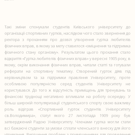
Такі зміни спонукали студентів Київського університету до
організації спортивних гуртків, наслідком чого стало звернення до
ректора з проханням про дозвіл утворення гуртка любителів
фізичних вправ, в якому за мету ставилося «зміцнення та підтримка
фізичного стану організму». Результатом цього прохання стало
відкриття «Гуртка любителів фізичних вправ» у вересні 1905 року, в
якому, окрім виконання фізичних вправ, читали статті та готували
реферати на спортивну тематику. Створений гурток діяв під
керівництвом та за підтримки правління Університету, проте
особливою популярністю серед студентів Університету не
користувався. До того ж відсутність приміщень для тренувань та
фінансові труднощі негативно впливали на роботу осередку. У
більш широкій популяризації студентського спорту свою важливу
роль відіграв «Спортивний гурток студентів Університету
св.Володимира», статут якого 27 листопада 1909 року був
затверджений Радою Університету. Членами гуртка могли стати
всі бажаючі студенти за умови сплати членського внеску для його
утримання. Вирішення проблем з приміщеннями для проведення