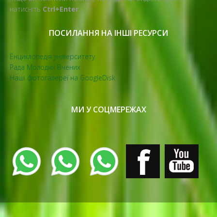
натисніть
Ctrl+Enter
ПОСИЛАННЯ НА ІНШІ РЕСУРСИ
Енциклопедія університету
Рада Молодих Вчених
Наші фотогалереї на GoogleDisk
МИ У СОЦМЕРЕЖАХ