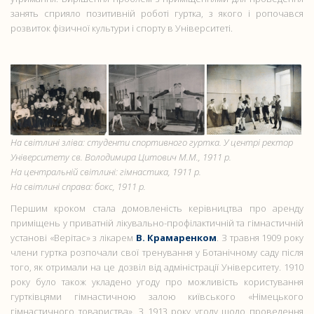
занять сприяло позитивній роботі гуртка, з якого і ропочався
розвиток фізичної культури і спорту в Університеті.
На світлині зліва: студенти спортивного гуртка. У центрі ректор
Університету св. Володимира Цитович М.М., 1911 р.
На центральній світлині: гімнастика, 1911 р.
На світлині справа: бокс, 1911 р.
Першим кроком стала домовленість керівництва про аренду
приміщень у приватній лікувально-профілактичній та гімнастичній
установі «Верітас» з лікарем
В. Крамаренком
. З травня 1909 року
члени гуртка розпочали свої тренування у Ботанічному саду після
того, як отримали на це дозвіл від адміністрації Університету. 1910
року було також укладено угоду про можливість користування
гуртківцями гімнастичною залою київського «Німецького
гімнастичного товариства». З 1913 року угоду щодо проведення