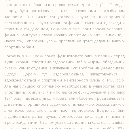
лижних гонок. Водночас продовжували діяти секції з 13 видів
спорту, були організовані заняття зі студентами з ослабленим
здоров’ям. В ті часи фунціонували групи як зі спортивної
спеціалізації, так і групи загальної фізичної підгтовки. Ці заходи й
стали тим фундаментом, на якому в 50-ті роки зросла масовість
фізичної культури і слава кращих спортсменів КДУ. Звичайно, і
масовість, і спортивні успіхи зростали на ґрунті дедалі міцніючої
спортивної бази.
Зокрема, з 1958 року почав функціонувати один з перших серед
вузів України спортивно-оздоровчий табір «Мрія», обладнаний
силами самих студентів, викладачів і співробітників університету.
Відтоді щороку тут оздоровлюється, загартовується і
вдосконалюється у спортивній майстерності близько 1400 осіб.
Але найбільшою спортивною новобудовою в університеті став
спортивний комплекс, який почав своє функціонування з початку
1974 року, і до якого увішли плавальний басейн, ігрова зала, зала
для занять спортивною й художньою гімнастикою, боксом, важкою
атлетикою, загальною фізичною підготовкою. Водночас біля
студмістечка в районі вулиці Ломоносова почали діяти численні
ігрові майданчики. Загалом уся нова спортивна база стала в шість
разів більшою за колишню. Університетські спортсмени 60-х – 80-х