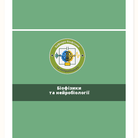
Біофізики
та нейробіології