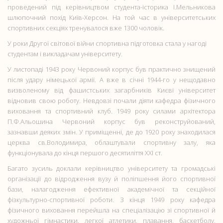
проведений під керівництвом студента-історика І.Мельникова
шлюпочний похід Київ-Херсон. На той час в університетських
спортивних секціях тренувалося вже 1300 чоловік.
У роки Другої світової війни спортивна підготовка стала у нагоді
студентам і викладачам університету.
У листопаді 1943 року Червоний корпус був практично знищений
після удару німецької армії. А вже в січні 1944-го у нещодавно
визволеному від фашистських загарбників Києві університет
відновив свою роботу. Невдовзі почали діяти кафедра фізичного
виховання та спортивний клуб. 1949 року силами архітектора
П.Ф.Альошина Червоний корпус був реконструйований,
зазнавши деяких змін. У приміщенні, де до 1920 року знаходилася
церква св.Володимира, облаштували спортивну залу, яка
функціонувала до кінця першого десятиліття ХХІ ст.
Багато зусиль доклали керівництво університету та громадські
організації до відродження вузу й поліпшення його спортивної
бази, налагодження ефективної академічної та секційної
фізкультурно-спортивної роботи. З кінця 1949 року кафедра
фізичного виховання перейшла на спеціалізацію зі спортивної й
художньої гімнастики, легкої атлетики, плавання, баскетболу,