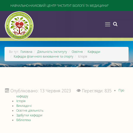
НАВЧАЛЬНО-НАУКОВИЙ ЦЕНТР "ІНСТИТУТ БІОЛОГІЇ ТА МЕДИЦИНИ"
Ви тут:
Головна
Діяльність інституту
Освітня
Кафедри
Кафедра фізичного виховання та спорту
Історія
Опубліковано: 13 Червня 2023
Перегляди: 835
Про
кафедру
Історія
Викладачі
Освітня діяльність
Здобутки кафедри
Бібліотека