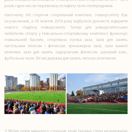
років гідно несли переможну естафету своїх попередників.
Напочатку ХХІ сторіччя спортивний комплекс Університету був
осучаснений, а 16 жовтня 2014 року відбулося урочисте відкриття
нового стадіону Університету. Тепер для університетських
любителів спорту у Навчально-спортивному комплексі функіонує
плавальний басейн, спортивна ігрова зала, зала для занять
настільним тенісом і фітнесом, тренажерна зала, зала важкої
атлетики, зала для занять оздоровчим фітнесом, шаховий клас,
футбольне поле, бігові доріжки для занять легкою атлетикою.
З 90-тих років минулого сторіччя, коли Україна стала незалежною