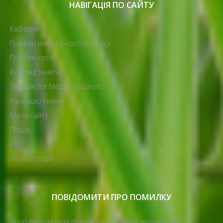
НАВІГАЦІЯ ПО САЙТУ
Кафедри
Графіки навчального процесу
Графіки сесій
Розклад занять
Shedule for Medical students
Календар тижнів
Мапа сайту
Пошук
FAQ
Анонси подій
ПОВІДОМИТИ ПРО ПОМИЛКУ
Якщо ви помітили помилку на сторінці, виділіть текст і