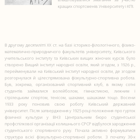
кращих спортсменів Університету і КПІ.
В другому десятилітті ХХ ст. на базі історико-філологічного, фізико-
математично-природничого факультетів університету, Київського
учительського інституту та Київських вищих жіночих курсів було
створено Вищий інститут народної освіти, який згодом, з 1926 р.,
перейменували на Київський інститут народної освіти, де згодом
розгорнулася й цілеспрямована фізкультурно-спортивна робота.
Був, зокрема, організований спортивний клуб, в якому сотні
студентів займалися волейболом, гімнастикою, лижним і
стрілецьким спортом, тенісом, шахами, шашками тощо. Восени
1933 року поновив свою роботу Київський державний
університет. Після затвердження у 1925 році положення про гурток
фізичної культури у ВНЗ Центральним бюро студентської
профспілкової організації колишнього СРСР відбулося зародження
студентського спортивного руху. Почала активно формуватися
структура всієї фізкультурно-спортивної роботи. З початку 30-х