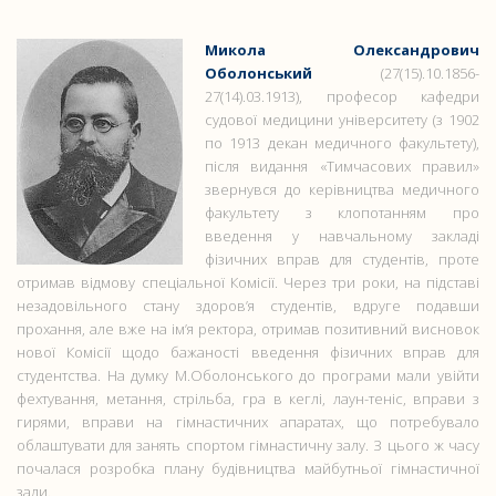
Микола Олександрович
Оболонський
(27(15).10.1856-
27(14).03.1913), професор кафедри
судової медицини університету (з 1902
по 1913 декан медичного факультету),
після видання «Тимчасових правил»
звернувся до керівництва медичного
факультету з клопотанням про
введення у навчальному закладі
фізичних вправ для студентів, проте
отримав відмову спеціальної Комісії. Через три роки, на підставі
незадовільного стану здоров’я студентів, вдруге подавши
прохання, але вже на ім’я ректора, отримав позитивний висновок
нової Комісії щодо бажаності введення фізичних вправ для
студентства. На думку М.Оболонського до програми мали увійти
фехтування, метання, стрільба, гра в кеглі, лаун-теніс, вправи з
гирями, вправи на гімнастичних апаратах, що потребувало
облаштувати для занять спортом гімнастичну залу. З цього ж часу
почалася розробка плану будівництва майбутньої гімнастичної
зали.