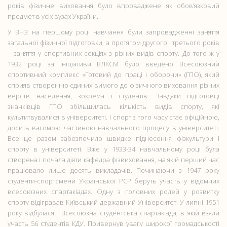
років фізичне виховання було впроваджене як обов’язковий
предмет в усіх вузах України.
У ВНЗ на першому році навчання були запровадженні заняття
загальної фізичної підготовки, а протягом другого і третього років
– заняття у спортивних секціях з різних видів спорту. До того ж у
1932 році за ініціативи ВЛКСМ було введено Всесоюзний
спортивний комплекс «Готовий до праці і оборони» (ГПО), який
сприяв створенню єдиних вимого до фізичного виховання різних
верств населення, зокрема і студентів. Завдяки підготовці
значківців ГПО збільшилась кількість видів спорту, які
культитвувалися в університеті. І спорт з того часу стає офіційною,
досить вагомою частиною навчального процесу в університеті.
Все це разом забезпечило швидке піднесення фізкультури і
спорту в університеті. Вже у 1933-34 навчальному році була
створена і почала діяти кафедра фізвиховання, на якій перший час
працювало лише десять викладачів. Починаючи з 1947 року
студенти-спортсмени Української РСР беруть участь у відомчих
всесоюзних спартакіадах. Одну з головних ролей у розвитку
спорту відігравав Київський державний Університет. У липні 1951
року відбулася І Всесоюзна студентська спартакіада, в якій взяли
участь 56 студентів КДУ. Привернув увагу широкої громадськості