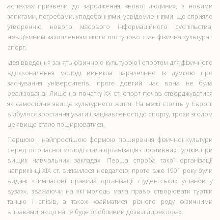
аспектах призвели до зародження «нової людини», з новими
запитами, потребами, уподобаннями, усвідомленнями, що сприяло
утворенню нового масового інформаційного суспільства,
невід’ємним захопленням якого поступово стає фізична культура і
спорт.
Ідея введення занять фізичною культурою і спортом для фізичного
вдосконалення молоді виникла паралельно із думкою про
заснування університетів, проте довгий час вона не була
реалізована. Лише на початку ХХ ст. спорт почав стверджуватися
як самостійне явище культурного життя. На межі століть у Європі
відбулося зростання уваги і зацікавленості до спорту, трохи згодом
це явище стало поширюватися.
Першою і найпростішою формою поширення фізичної культури
серед тогочасної молоді стала організація спортивних гуртків при
вищих навчальних закладах. Перша спроба такої організації
наприкінці ХІХ ст. виявилася невдалою, проте вже 1901 року були
видані «Тимчасові правила організації студентських установ у
вузах», зважаючи на які молодь мала право створювати гуртки
танцю і співів, а також «займатися різного роду фізичними
вправами, якщо на те буде особливий дозвіл директора».