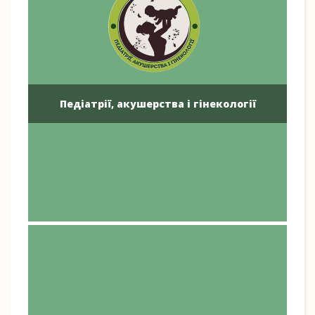
Педіатрії, акушерства і гінекології