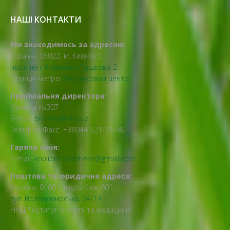
НАШІ КОНТАКТИ
Ми знаходимось за адресою:
Україна, 03022, м. Київ-022,
проспект Академіка Глушкова 2
Станція метро
Виставковий центр
Приймальня директора:
Кімната №307
E-mail:
biomed@knu.ua
Телефон/Факс: +38044 521-35-98
Гаряча лінія:
E-mail:
knu.ibm.questions@gmail.com
Поштова та юридична адреса:
Україна, 01601, місто Київ-601,
вул. Володимирська, 64/13
ННЦ "Інститут біології та медицини"