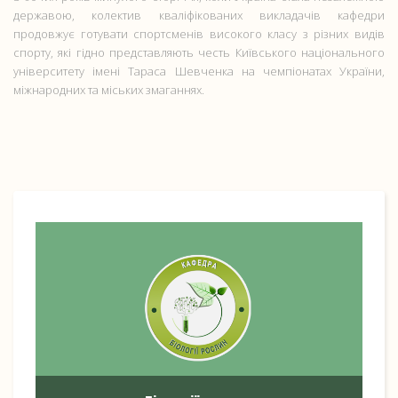
державою, колектив кваліфікованих викладачів кафедри
продовжує готувати спортсменів високого класу з різних видів
спорту, які гідно представляють честь Київського національного
університету імені Тараса Шевченка на чемпіонатах України,
міжнародних та міських змаганнях.