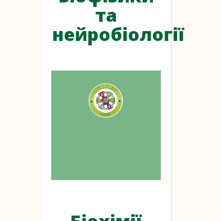
та
нейробіології