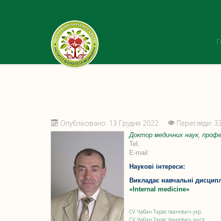
Опубліковано: 13 Грудня 2022
Перегляди: 3
Доктор медичних наук, проф
Tel.:
E-mail:
Наукові інтереси:
Викладає навчальні дисцип
«Internal medicine»
CV Чабан Тарас Іванович укр.
CV Чабан Тарас Іванович англ.