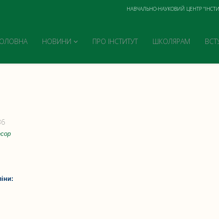
НАВЧАЛЬНО-НАУКОВИЙ ЦЕНТР "ІНСТИ
ГОЛОВНА
НОВИНИ
ПРО ІНСТИТУТ
ШКОЛЯРАМ
ВСТ
36
есор
ліни: