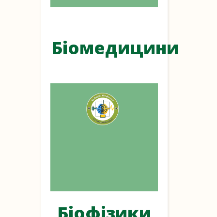
Біомедицини
Біофізики