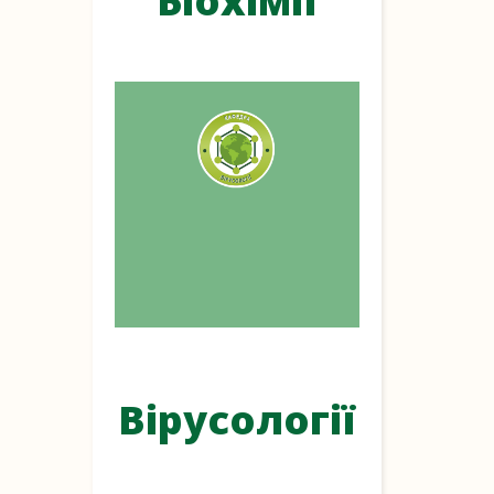
Біохімії
Вірусології