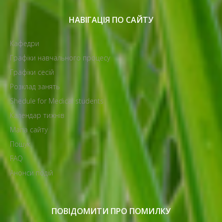
НАВІГАЦІЯ ПО САЙТУ
Кафедри
Графіки навчального процесу
Графіки сесій
Розклад занять
Shedule for Medical students
Календар тижнів
Мапа сайту
Пошук
FAQ
Анонси подій
ПОВІДОМИТИ ПРО ПОМИЛКУ