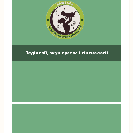
Педіатрії, акушерства і гінекології