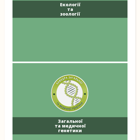
Екології
та
зоології
Загальної
та медичної
генетики