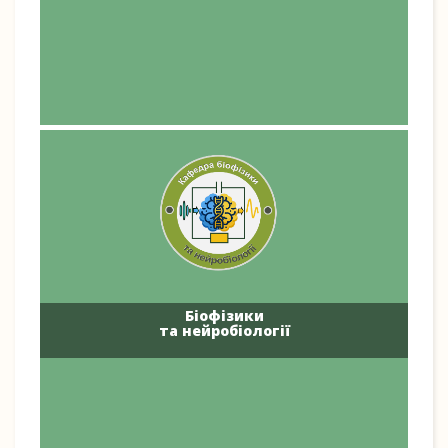
Біофізики
та нейробіології