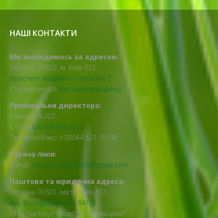
НАШІ КОНТАКТИ
Ми знаходимось за адресою:
Україна, 03022, м. Київ-022,
проспект Академіка Глушкова 2
Станція метро
Виставковий центр
Приймальня директора:
Кімната №307
E-mail:
biomed@knu.ua
Телефон/Факс: +38044 521-35-98
Гаряча лінія:
E-mail:
knu.ibm.questions@gmail.com
Поштова та юридична адреса:
Україна, 01601, місто Київ-601,
вул. Володимирська, 64/13
ННЦ "Інститут біології та медицини"