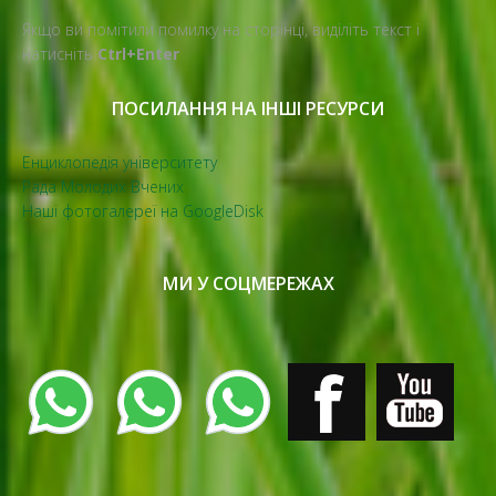
Якщо ви помітили помилку на сторінці, виділіть текст і
натисніть
Ctrl+Enter
ПОСИЛАННЯ НА ІНШІ РЕСУРСИ
Енциклопедія університету
Рада Молодих Вчених
Наші фотогалереї на GoogleDisk
МИ У СОЦМЕРЕЖАХ