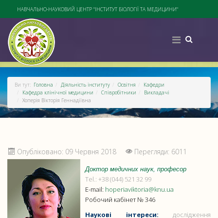
НАВЧАЛЬНО-НАУКОВИЙ ЦЕНТР "ІНСТИТУТ БІОЛОГІЇ ТА МЕДИЦИНИ"
Ви тут:
Головна
Діяльність інституту
Освітня
Кафедри
Кафедра клінічної медицини
Співробітники
Викладачі
Хоперія Вікторія Геннадіївна
Опубліковано: 09 Червня 2018
Перегляди: 6011
Доктор медичних наук, професор
Tel.: +38 (044) 521 32 99
E-mail:
hoperiaviktoria@knu.ua
Робочий кабінет № 346
Наукові інтереси:
дослідження