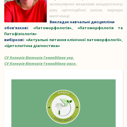
молекулярних механізмів канцерогенезу
раку щитоподібної залози, маркери
малігнізації
Викладає навчальні дисципліни
обов’язкові:
«Патоморфологія», «Патоморфологія та
Патофізіологія»
вибіркові:
«Актуальні питання клінічної патоморфології»,
«Цитологічна діагностика»
CV Хоперія Вікторія Геннадіївна укр.
CV Хоперія Вікторія Геннадіївна англ.