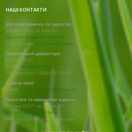
НАШІ КОНТАКТИ
Ми знаходимось за адресою:
Україна, 03022, м. Київ-022,
проспект Академіка Глушкова 2
Станція метро
Виставковий центр
Приймальня директора:
Кімната №307
E-mail:
biomed@knu.ua
Телефон/Факс: +38044 521-35-98
Гаряча лінія:
E-mail:
knu.ibm.questions@gmail.com
Поштова та юридична адреса:
Україна, 01601, місто Київ-601,
вул. Володимирська, 64/13
ННЦ "Інститут біології та медицини"