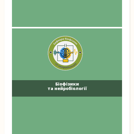
Біофізики
та нейробіології