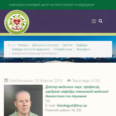
НАВЧАЛЬНО-НАУКОВИЙ ЦЕНТР "ІНСТИТУТ БІОЛОГІЇ ТА МЕДИЦИНИ"
Ви тут:
Головна
Діяльність інституту
Освітня
Кафедри
Кафедра клінічної медицини
Співробітники
Викладачі
Маєвський Олександр Євгенійович
Опубліковано: 20 Жовтня 2019
Перегляди: 4149
Доктор медичних наук, професор,
завідувач кафедри технологій медичної
діагностики та лікування
Tel.:
E-mail:
histologyst@knu.ua
Робочий кабінет № 335