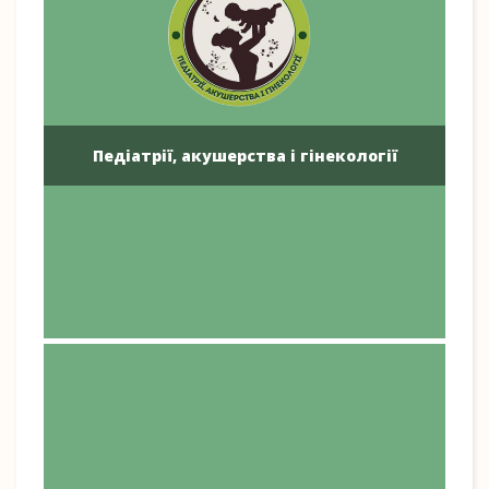
Педіатрії, акушерства і гінекології