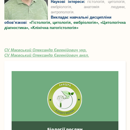
Наукові інтереси:
гістологія, цитологія,
ембріологія, анатомія людини,
антропологія.
Викладає навчальні дисципліни
обов’язкові
:
«Гістологія, цитологія, ембріологія», «Цитологічна
діагностика», «Клінічна патогістологія»
CV Маєвський Олександр Євгенійович укр.
CV Маєвський Олександр Євгенійович англ.
Біології рослин