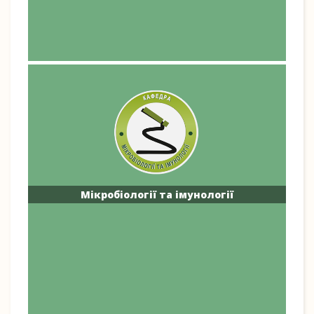
Мікробіології та імунології