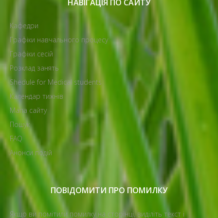
НАВІГАЦІЯ ПО САЙТУ
Кафедри
Графіки навчального процесу
Графіки сесій
Розклад занять
Shedule for Medical students
Календар тижнів
Мапа сайту
Пошук
FAQ
Анонси подій
ПОВІДОМИТИ ПРО ПОМИЛКУ
Якщо ви помітили помилку на сторінці, виділіть текст і