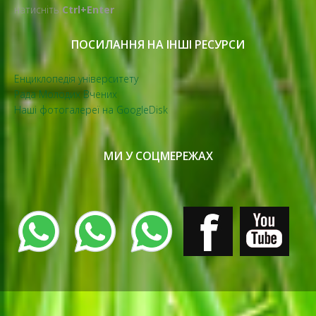
натисніть
Ctrl+Enter
ПОСИЛАННЯ НА ІНШІ РЕСУРСИ
Енциклопедія університету
Рада Молодих Вчених
Наші фотогалереї на GoogleDisk
МИ У СОЦМЕРЕЖАХ