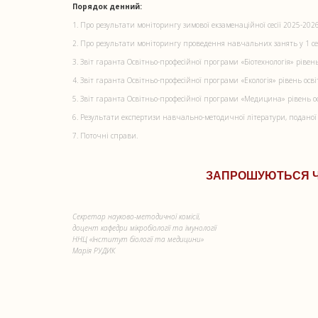
Порядок денний:
1. Про результати моніторингу зимової екзаменаційної сесії 2025-202
2. Про результати моніторингу проведення навчальних занять у 1 сем
3. Звіт гаранта Освітньо-професійної програми «Біотехнологія» рівен
4. Звіт гаранта Освітньо-професійної програми «Екологія» рівень осв
5. Звіт гаранта Освітньо-професійної програми «Медицина» рівень осв
6. Результати експертизи навчально-методичної літератури, поданої
7. Поточні справи.
ЗАПРОШУЮТЬСЯ ЧЛ
Секретар науково-методичної комісії,
доцент кафедри мікробіології та імунології
ННЦ «Інститут біології та медицини»
Марія РУДИК