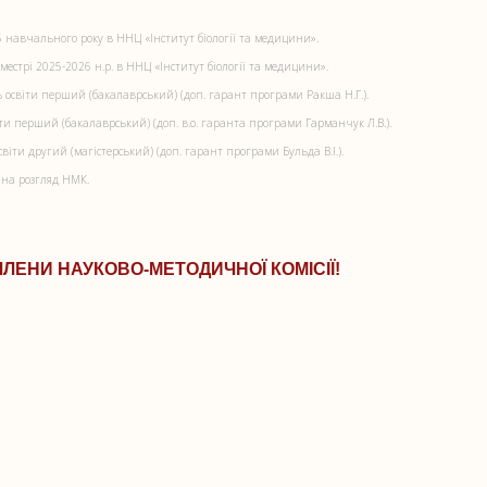
6 навчального року в ННЦ «Інститут біології та медицини».
естрі 2025-2026 н.р. в ННЦ «Інститут біології та медицини».
ь освіти перший (бакалаврський) (доп. гарант програми Ракша Н.Г.).
іти перший (бакалаврський) (доп. в.о. гаранта програми Гарманчук Л.В.).
іти другий (магістерський) (доп. гарант програми Бульда В.І.).
 на розгляд НМК.
ЕНИ НАУКОВО-МЕТОДИЧНОЇ КОМІСІЇ!