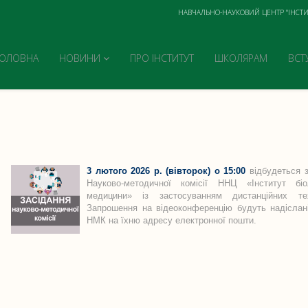
НАВЧАЛЬНО-НАУКОВИЙ ЦЕНТР "ІНСТИ
ГОЛОВНА
НОВИНИ
ПРО ІНСТИТУТ
ШКОЛЯРАМ
ВСТ
3 лютого 2026 р. (вівторок) о 15:00
відбудеться з
Науково-методичної комісії ННЦ «Інститут біо
медицини» із застосуванням дистанційних тех
Запрошення на відеоконференцію будуть надіслан
НМК на їхню адресу електронної пошти.