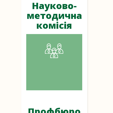
Науково-
методична
комісія
Профбюро