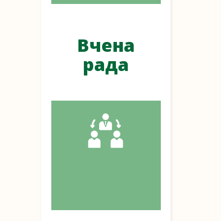
Вчена
рада