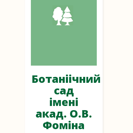
Ботаніічний
сад
імені
акад. О.В.
Фоміна