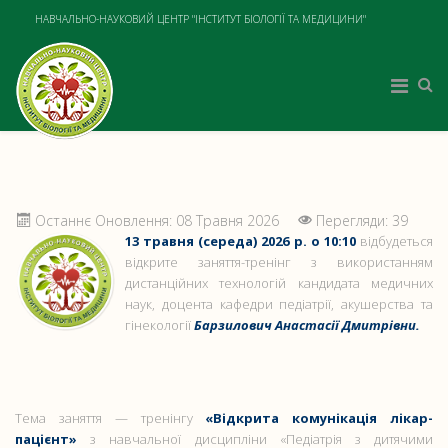
НАВЧАЛЬНО-НАУКОВИЙ ЦЕНТР "ІНСТИТУТ БІОЛОГІЇ ТА МЕДИЦИНИ"
Останнє Оновлення: 08 Травня 2026
Перегляди: 39
13 травня (середа) 2026 р. о 10:10
відбудеться
відкрите заняття-тренінг з використанням
дистанційних технологій кандидата медичних
наук, доцента кафедри педіатрії, акушерства та
гінекології
Барзилович Анастасії Дмитрівни.
Тема заняття — тренінгу
«Відкрита комунікація лікар-
пацієнт»
з навчальної дисципліни «Педіатрія з дитячими