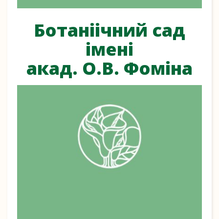
Ботаніічний сад
імені
акад. О.В. Фоміна