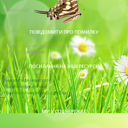
FAQ
Анонси подій
ПОВІДОМИТИ ПРО ПОМИЛКУ
Якщо ви помітили помилку на сторінці, виділіть текст і
натисніть
Ctrl+Enter
ПОСИЛАННЯ НА ІНШІ РЕСУРСИ
Енциклопедія університету
Рада Молодих Вчених
Наші фотогалереї на GoogleDisk
МИ У СОЦМЕРЕЖАХ