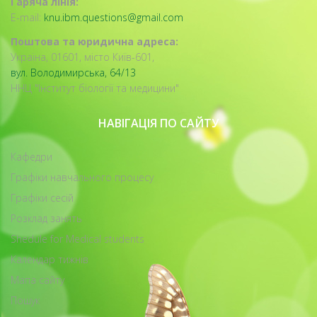
Гаряча лінія:
E-mail:
knu.ibm.questions@gmail.com
Поштова та юридична адреса:
Україна, 01601, місто Київ-601,
вул. Володимирська, 64/13
ННЦ "Інститут біології та медицини"
НАВІГАЦІЯ ПО САЙТУ
Кафедри
Графіки навчального процесу
Графіки сесій
Розклад занять
Shedule for Medical students
Календар тижнів
Мапа сайту
Пошук