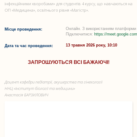
інфекційними хворобами» для студентів 4 курсу, що навчаються на
ОП «Медицина», освітнього рівня «Магістр».
Онлайн. З використанням платформи 
Місце проведення:
Підключитися:
https://meet.google.co
13 травня 2026 року, 10:10
Дата та час проведення:
ЗАПРОШУЮТЬСЯ ВСІ БАЖАЮЧІ!
Доцент кафедри педіатрії, акушерства та гінекології
ННЦ «Інститут біології та медицини»
Анастасія БАРЗИЛОВИЧ