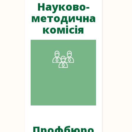
Науково-
методична
комісія
Профбюро