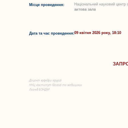
Національний науковий центр с
Місце проведення:
актова зала
09 квітня 2026 року, 18:10
Дата та час проведення:
ЗАПР
Доцент кафедри хірургії
ННЦ «Інститут біології та медицини»
Леонід БОНДАР