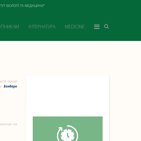
ТУТ БІОЛОГІЇ ТА МЕДИЦИНИ"
УПНИКАМ
ІНТЕРНАТУРА
MEDICINE
рита лекція
ії
Бондара
чаються на