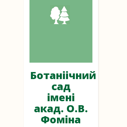
Ботаніічний
сад
імені
акад. О.В.
Фоміна