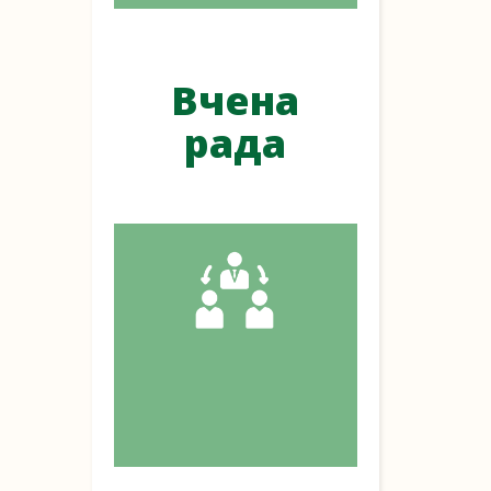
Вчена
рада