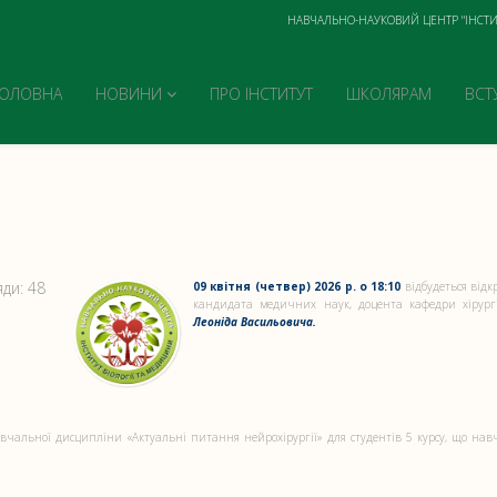
НАВЧАЛЬНО-НАУКОВИЙ ЦЕНТР "ІНСТИ
ГОЛОВНА
НОВИНИ
ПРО ІНСТИТУТ
ШКОЛЯРАМ
ВСТ
ди: 48
09 квітня (четвер) 2026 р. о 18:10
відбудеться відк
кандидата медичних наук, доцента кафедри хірург
Леоніда Васильовича.
вчальної дисципліни «Актуальні питання нейрохірургії» для студентів 5 курсу, що нав