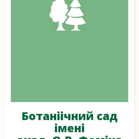
Ботаніічний сад
імені