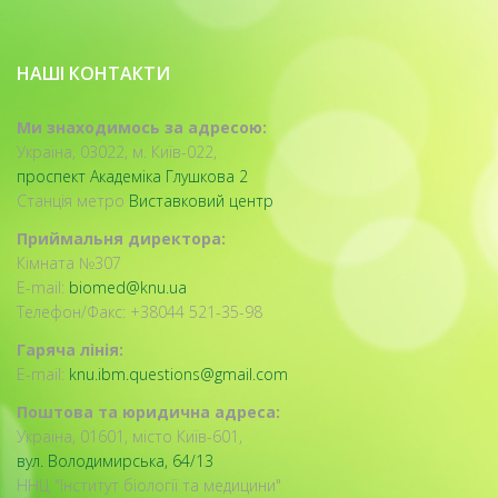
НАШІ КОНТАКТИ
Ми знаходимось за адресою:
Україна, 03022, м. Київ-022,
проспект Академіка Глушкова 2
Станція метро
Виставковий центр
Приймальня директора:
Кімната №307
E-mail:
biomed@knu.ua
Телефон/Факс: +38044 521-35-98
Гаряча лінія:
E-mail:
knu.ibm.questions@gmail.com
Поштова та юридична адреса:
Україна, 01601, місто Київ-601,
вул. Володимирська, 64/13
ННЦ "Інститут біології та медицини"