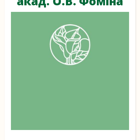
акад. О.В. Фоміна