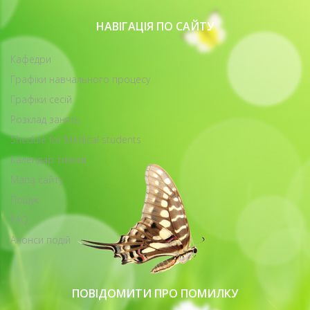
НАВІГАЦІЯ ПО САЙТУ
Кафедри
Графіки навчального процесу
Графіки сесій
Розклад занять
Shedule for Medical students
Календар тижнів
Мапа сайту
Пошук
FAQ
Анонси подій
ПОВІДОМИТИ ПРО ПОМИЛКУ