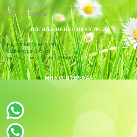
Якщо ви помітили помилку на сторінці, виділіть текст і
натисніть
Ctrl+Enter
ПОСИЛАННЯ НА ІНШІ РЕСУРСИ
Енциклопедія університету
Рада Молодих Вчених
Наші фотогалереї на GoogleDisk
МИ У СОЦМЕРЕЖАХ