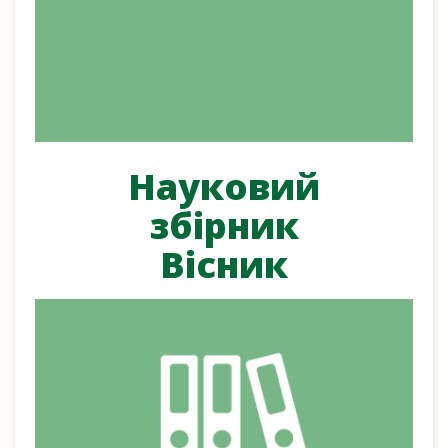
Науковий
збірник
Вісник