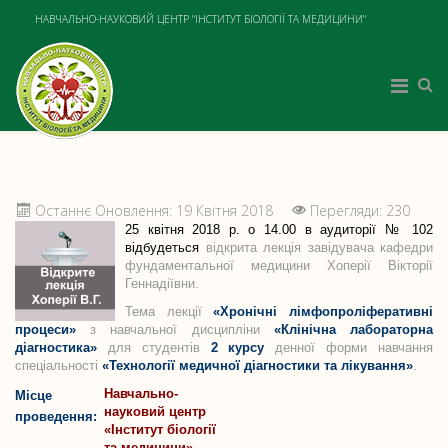
НАВЧАЛЬНО-НАУКОВИЙ ЦЕНТР "ІНСТИТУТ БІОЛОГІЇ ТА МЕДИЦИНИ"
Останнє Оновлення: 19 Квітня 2018
Перегляди: 230
25 квітня 2018 р. о 14.00 в аудиторії № 102
відбудеться
відкрита лекція завідувача кафедри
фундаментальної медицини Хоперії Вікторії
Геннадіївни.
Тема лекції
«
Хронічні лімфопроліферативні
процеси
»
з навчальної дисципліни
«
Клінічна лабораторна
діагностика
»
для студентів
2 курсу
денної форми навчання
спеціальності
«Технології медичної діагностики та лікування»
.
Навчально-
Місце
науковий центр
проведення:
«Інститут біології
та медицини»