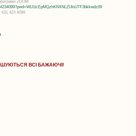
 програми ZOOM.
j/6314234099?pwd=WU1lcEpMQzhKNXNLZUloUTF3bkkwdz09
 631 423 4099
0
ШУЮТЬСЯ ВСІ БАЖАЮЧІ!