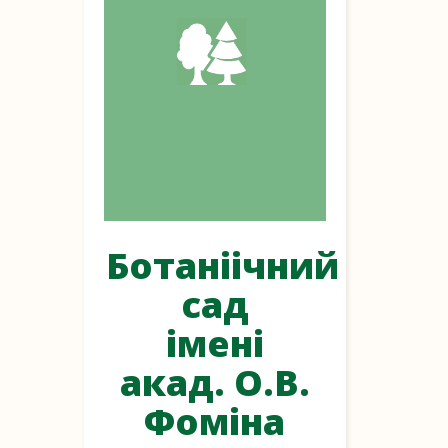
Ботаніічний
сад
імені
акад. О.В.
Фоміна