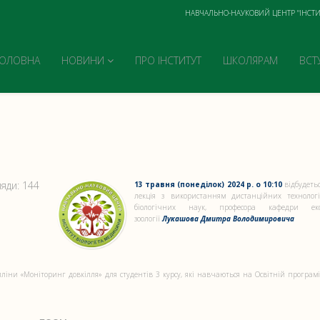
НАВЧАЛЬНО-НАУКОВИЙ ЦЕНТР "ІНСТИ
ГОЛОВНА
НОВИНИ
ПРО ІНСТИТУТ
ШКОЛЯРАМ
ВСТ
яди: 144
13 травня (понеділок) 2024 р. о 10:10
відбудеть
лекція з використанням дистанційних технолог
біологічних наук, професора кафедри ек
зоології
Лукашова Дмитра Володимировича
іни «Моніторинг довкілля» для студентів 3 курсу, які навчаються на Освітній програмі