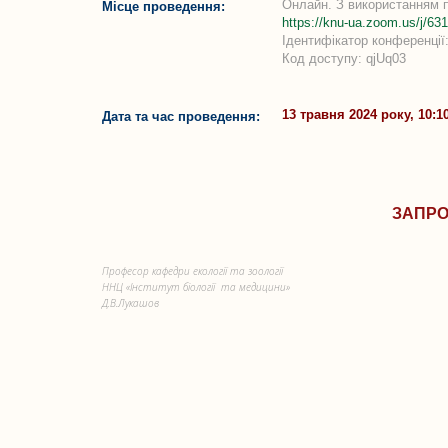
Онлайн. З використанням
Місце проведення:
https://knu-ua.zoom.us/
Ідентифікатор конференції:
Код доступу: qjUq03
13 травня 2024 року, 10:1
Дата та час проведення:
ЗАПРО
Професор кафедри екології та зоології
ННЦ «Інститут біології та медицини»
Д.В.Лукашов