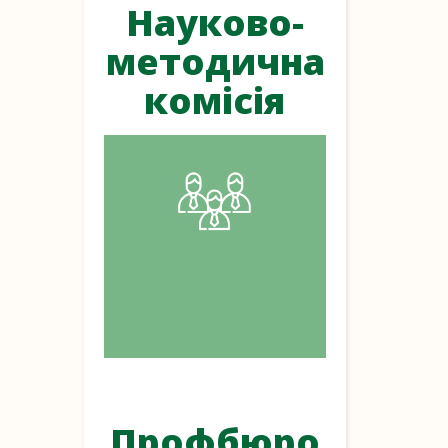
Науково-
методична
комісія
Профбюро