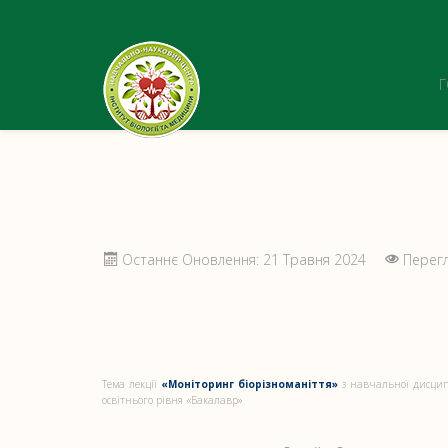
Останнє Оновлення: 21 Травня 2024
Перегл
Тема лекції
«Моніторинг біорізноманіття»
з навчальної дисципл
освітнього рівня «Бакалавр»