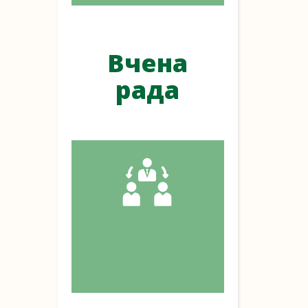
Вчена
рада