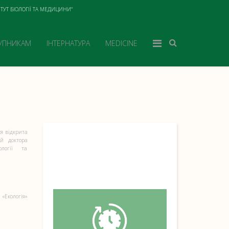
ТУТ БІОЛОГІЇ ТА МЕДИЦИНИ"
УПНИКАМ
ІНТЕРНАТУРА
MEDICINE
ся відкрита
ій доктора
ології та
 «Екологія»