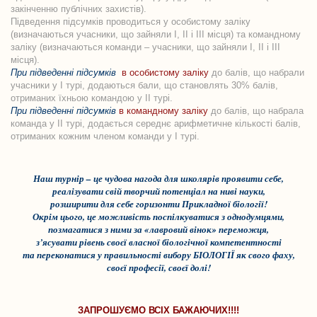
закінченню публічних захистів).
Підведення підсумків проводиться у особистому заліку
(визначаються учасники, що зайняли І, ІІ і ІІІ місця) та командному
заліку (визначаються команди – учасники, що зайняли І, ІІ і ІІІ
місця).
При підведенні підсумків
в особистому заліку
до балів, що набрали
учасники у І турі, додаються бали, що становлять 30% балів,
отриманих їхньою командою у ІІ турі.
При підведенні підсумків
в командному заліку
до балів, що набрала
команда у ІІ турі, додається середнє арифметичне кількості балів,
отриманих кожним членом команди у І турі.
Наш турнір – це чудова нагода для школярів проявити себе,
реалізувати свій творчий потенціал на ниві науки,
розширити для себе горизонти Прикладної біології!
Окрім цього, це можливість поспілкуватися з однодумцями,
позмагатися з ними за «лавровий вінок» переможця,
з’ясувати рівень своєї власної біологічної компетентності
та переконатися у правильності вибору БІОЛОГІЇ як свого фаху,
своєї професії, своєї долі!
ЗАПРОШУЄМО ВСІХ БАЖАЮЧИХ!!!!