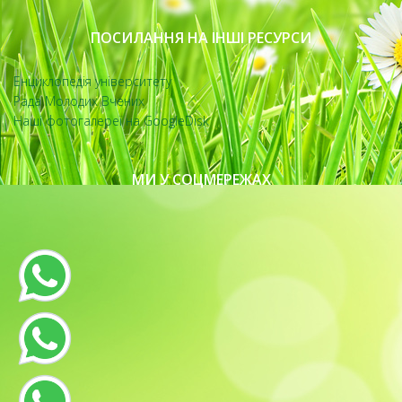
ПОСИЛАННЯ НА ІНШІ РЕСУРСИ
Енциклопедія університету
Рада Молодих Вчених
Наші фотогалереї на GoogleDisk
МИ У СОЦМЕРЕЖАХ