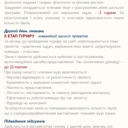
фізіологія людини і тварин; фізіологія та біохімія рослин.
Завдання складаються членами журі з урахуванням рівня шкільної
програми. Розрахунковий час вирішення задач –
3 години
. За
результатами І етапу кожному із учасників нараховується певна
кількість балів.
Другий день змагань
ІІ ЕТАП ТУРНІРУ
–
командний захист проектів
.
За місяць до проведення турніру на сайті оприлюднюються теми
проектів - практичних задач, вирішення яких мають запропонувати
команди – учасники.
Захист проектів здійснюється публічно із застосуванням
мультимедійних засобів представлення. Час колективної доповіді –
до 10 хвилин
.
При оцінці захисту членами журі враховуються::
- Наукова відповідність та реалістичність проекту;
- Креативність у вирішенні конкретної практичної задачі;
- Наочність представлення;
- Логічність, послідовність та повноту викладення матеріалу;
- Ефективність роботи команди під час захисту;
- Відповіді на запитання.
За результатами захисту командам нараховують кількість балів,
що є середньоарифметичним виставлених членами журі оцінок.
Підведення підсумків
Здійснюється оргкомітетом турніру у другий день змагань (по