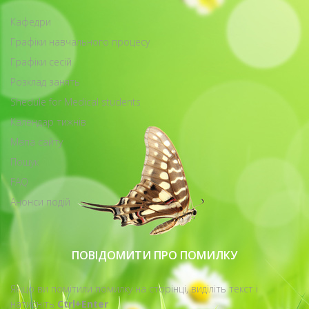
Кафедри
Графіки навчального процесу
Графіки сесій
Розклад занять
Shedule for Medical students
Календар тижнів
Мапа сайту
Пошук
FAQ
Анонси подій
ПОВІДОМИТИ ПРО ПОМИЛКУ
Якщо ви помітили помилку на сторінці, виділіть текст і
натисніть
Ctrl+Enter