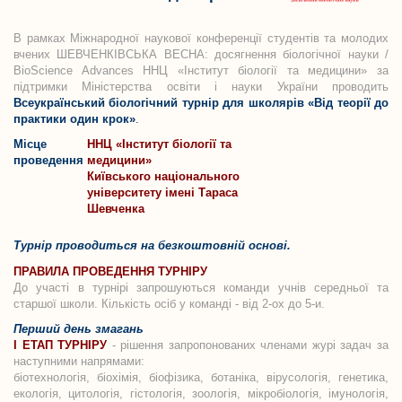
В рамках Міжнародної наукової конференції студентів та молодих
вчених ШЕВЧЕНКІВСЬКА ВЕСНА: досягнення біологічної науки /
BioScience Advances ННЦ «Інститут біології та медицини» за
підтримки Міністерства освіти і науки України проводить
Всеукраїнський біологічний турнір для школярів «Від теорії до
практики один крок»
.
Місце
ННЦ «Інститут біології та
проведення
медицини»
Київського національного
університету імені Тараса
Шевченка
Турнір проводиться на безкоштовній основі.
ПРАВИЛА ПРОВЕДЕННЯ ТУРНІРУ
До участі в турнірі запрошуються команди учнів середньої та
старшої школи. Кількість осіб у команді - від 2-ох до 5-и.
Перший день змагань
І ЕТАП ТУРНІРУ
- рішення запропонованих членами журі задач за
наступними напрямами:
біотехнологія, біохімія, біофізика, ботаніка, вірусологія, генетика,
екологія, цитологія, гістологія, зоологія, мікробіологія, імунологія,