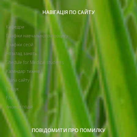
НАВІГАЦІЯ ПО САЙТУ
Кафедри
Графіки навчального процесу
Графіки сесій
Розклад занять
Shedule for Medical students
Календар тижнів
Мапа сайту
Пошук
FAQ
Анонси подій
ПОВІДОМИТИ ПРО ПОМИЛКУ