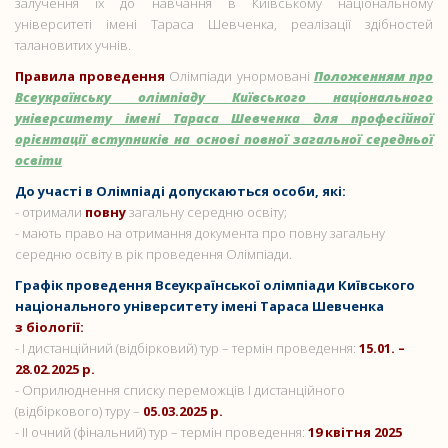
залучення їх до навчання в Київському національному
університеті імені Тараса Шевченка, реалізації здібностей
талановитих учнів.
Правила проведення
Олімпіади унормовані
Положенням про
Всеукраїнську олімпіаду Київського національного
університету імені Тараса Шевченка для професійної
орієнтації вступників на основі повної загальної середньої
освіти
До участі в Олімпіаді допускаються особи, які:
- отримали
повну
загальну середню освіту;
- мають право на отримання документа про повну загальну
середню освіту в рік проведення Олімпіади.
Графік проведення Всеукраїнської олімпіади Київського
національного університету імені Тараса Шевченка
з біології:
- І дистанційний (відбірковий) тур – термін проведення:
15.01. –
28.02.2025 р.
- Оприлюднення списку переможців І дистанційного
(відбіркового) туру –
05
.
03.2025 р.
- ІІ очний (фінальний) тур – термін проведення:
19 квітня 2025