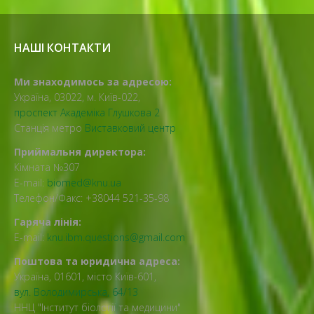
НАШІ КОНТАКТИ
Ми знаходимось за адресою:
Україна, 03022, м. Київ-022,
проспект Академіка Глушкова 2
Станція метро
Виставковий центр
Приймальня директора:
Кімната №307
E-mail:
biomed@knu.ua
Телефон/Факс: +38044 521-35-98
Гаряча лінія:
E-mail:
knu.ibm.questions@gmail.com
Поштова та юридична адреса:
Україна, 01601, місто Київ-601,
вул. Володимирська, 64/13
ННЦ "Інститут біології та медицини"