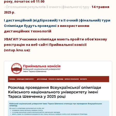
року, початок об 11:00
- Оголошення результатів ІІ очного (фінального) туру -
14 травня
2025 р.
І дистанційний (відбірковий) та ІІ очний (фінальний) тури
Олімпіади будуть проведені
з використанням
дистанційних технологій
УВАГА!!! Учасники олімпіади мають пройти обов’язкову
реєстрацію на веб-сайті Приймальної комісії
(vstup.knu.ua):