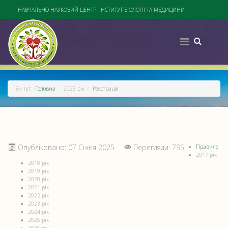
НАВЧАЛЬНО-НАУКОВИЙ ЦЕНТР "ІНСТИТУТ БІОЛОГІЇ ТА МЕДИЦИНИ"
Ви тут:
Головна
2025 рік
Реєстрація
Опубліковано: 07 Січня 2025
Перегляди: 795
Правила
2017 рік
2018 рік
2019 рік
2020 рік
2021 рік
2022 рік
2023 рік
2024 рік
2025 рік