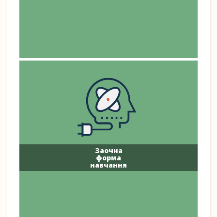
Заочна
форма
навчання