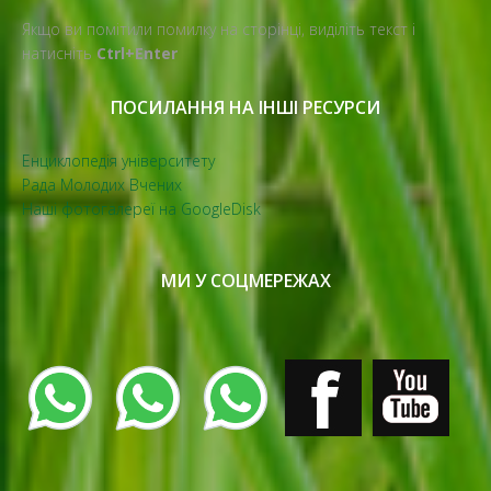
Якщо ви помітили помилку на сторінці, виділіть текст і
натисніть
Ctrl+Enter
ПОСИЛАННЯ НА ІНШІ РЕСУРСИ
Енциклопедія університету
Рада Молодих Вчених
Наші фотогалереї на GoogleDisk
МИ У СОЦМЕРЕЖАХ