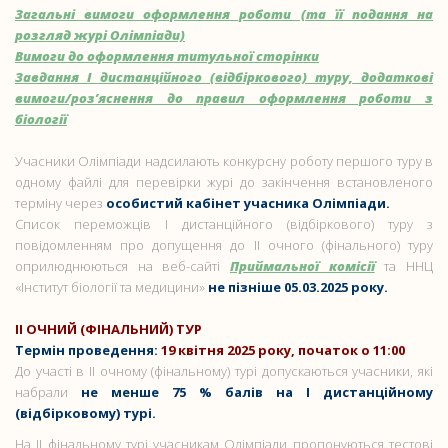
Загальні вимоги оформлення роботи (та її подання на
розгляд журі Олімпіади)
Вимоги до оформлення титульної сторінки
Завдання І дистанційного (відбіркового) туру, додаткові
вимоги/роз’яснення до правил оформлення роботи з
біології
Учасники Олімпіади надсилають конкурсну роботу першого туру в
одному файлі для перевірки журі до закінчення встановленого
терміну через
особистий кабінет учасника Олімпіади.
Список переможців І дистанційного (відбіркового) туру з
повідомленням про допущення до ІІ очного (фінального) туру
оприлюднюються на веб-сайті
Приймальної комісії
та ННЦ
«Інститут біології та медицини»
не пізніше 05.03.2025 року.
ІІ ОЧНИЙ (ФІНАЛЬНИЙ) ТУР
Термін проведення:
19 квітня 2025 року, початок о 11:00
До участі в ІІ очному (фінальному) турі допускаються учасники, які
набрали
не менше 75 % балів на І дистанційному
(відбірковому) турі.
На ІІ фінальному турі учасникам Олімпіади пропонуються тестові