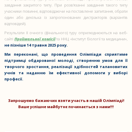
завдання закритого типу. При розв’язанні завдання такого типу
учасники повинні, відповідаючи на поставлене запитання, обрати
один або декілька із запропонованих дистракторів (варіантів
відповідей).
Результати ІІ очного (фінального) туру оприлюднюються на веб-
сайті
Приймальної комісії
та ННЦ «Інститут біології та медицини»,
не пізніше 14 травня 2025 року.
Ми переконані, що проведення Олімпіади сприятиме
підтримці обдарованої молоді, створенню умов для її
творчого зростання, реалізації здібностей талановитих
учнів та наданню їм ефективної допомоги у виборі
професії.
Запрошуємо бажаючих взяти участь в нашій Олімпіаді!
Ваше успішне майбутнє починається з нами!!!