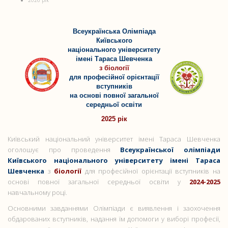
2026 рік
Всеукраїнська Олімпіада
Київського
національного університету
імені Тараса Шевченка
з біології
для професійної орієнтації
вступників
на основі повної загальної
середньої освіти
2025 рік
Київський національний університет імені Тараса Шевченка
оголошує про проведення
Всеукраїнської олімпіади
Київського національного університету імені Тараса
Шевченка
з
біології
для професійної орієнтації вступників на
основі повної загальної середньої освіти у
2024-2025
навчальному році.
Основними завданнями Олімпіади є виявлення і заохочення
обдарованих вступників, надання їм допомоги у виборі професії,