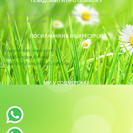
ПОВІДОМИТИ ПРО ПОМИЛКУ
Якщо ви помітили помилку на сторінці, виділіть текст і
натисніть
Ctrl+Enter
ПОСИЛАННЯ НА ІНШІ РЕСУРСИ
Енциклопедія університету
Рада Молодих Вчених
Наші фотогалереї на GoogleDisk
МИ У СОЦМЕРЕЖАХ