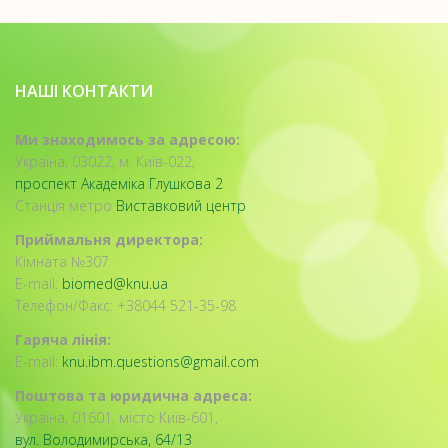
НАШІ КОНТАКТИ
Ми знаходимось за адресою:
Україна, 03022, м. Київ-022,
проспект Академіка Глушкова 2
Станція метро
Виставковий центр
Приймальня директора:
Кімната №307
E-mail:
biomed@knu.ua
Телефон/Факс: +38044 521-35-98
Гаряча лінія:
E-mail:
knu.ibm.questions@gmail.com
Поштова та юридична адреса:
Україна, 01601, місто Київ-601,
вул. Володимирська, 64/13