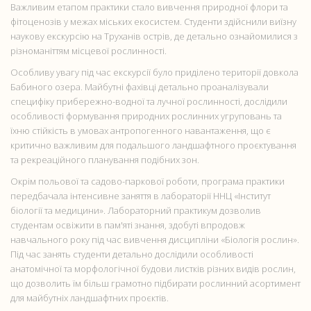
Важливим етапом практики стало вивчення природної флори та
фітоценозів у межах міських екосистем. Студенти здійснили виїзну
наукову екскурсію на Труханів острів, де детально ознайомилися з
різноманіттям місцевої рослинності.
Особливу увагу під час екскурсії було приділено території довкола
Бабиного озера. Майбутні фахівці детально проаналізували
специфіку прибережно-водної та лучної рослинності, дослідили
особливості формування природних рослинних угруповань та
їхню стійкість в умовах антропогенного навантаження, що є
критично важливим для подальшого ландшафтного проєктування
та рекреаційного планування подібних зон.
Окрім польової та садово-паркової роботи, програма практики
передбачала інтенсивне заняття в лабораторії ННЦ «Інститут
біології та медицини». Лабораторний практикум дозволив
студентам освіжити в пам'яті знання, здобуті впродовж
навчального року під час вивчення дисципліни «Біологія рослин».
Під час занять студенти детально дослідили особливості
анатомічної та морфологічної будови листків різних видів рослин,
що дозволить їм більш грамотно підбирати рослинний асортимент
для майбутніх ландшафтних проєктів.