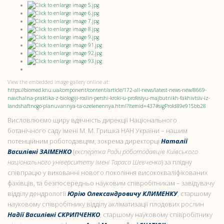
View the embedded image gallery online at:
https://biomed.knu.ua/component/content/article/172-all-news/latest-news-new/8669-
navchalna-praktika-z-biologiji-roslin-pershi-kroki-u-profesiyu-majbutnikh-fakhivtsiv-iz-
landshaftnogo-planuvannya-ta-ozelenennya.html?Itemid=437#sigProId89e915bb28
Висловлюємо щиру вдячність дирекції Національного
ботанічного саду імені М. М. Гришка НАН України – нашим
потенційним роботодавцям, зокрема директорці
Наталії
Василівні ЗАІМЕНКО
(
експертка Ради роботодавців Київського
національного університету імені Тараса Шевченка
) за плідну
співпрацю у вихованні нового покоління висококваліфікованих
фахівців, та безпосередньо науковим співробітникам – завідувачу
відділу дендрології
Юрію Олександровичу КЛИМЕНКУ
, старшому
науковому співробітнику відділу акліматизації плодових рослин
Надії Василівні СКРИПЧЕНКО
, старшому науковому співробітнику