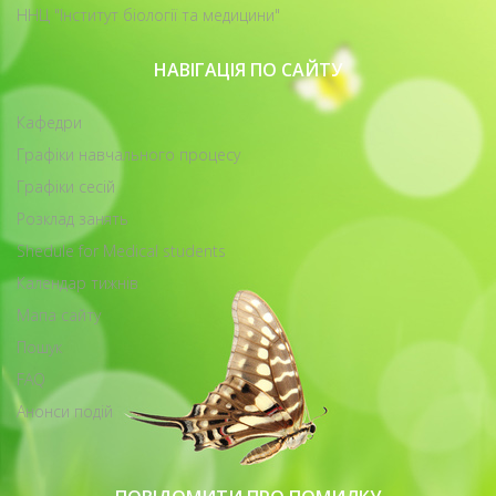
ННЦ "Інститут біології та медицини"
НАВІГАЦІЯ ПО САЙТУ
Кафедри
Графіки навчального процесу
Графіки сесій
Розклад занять
Shedule for Medical students
Календар тижнів
Мапа сайту
Пошук
FAQ
Анонси подій