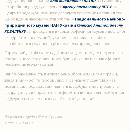
відділу природної флори
Аллі Миколаївні ГНАТЮК
та науковому
співробітнику відділу алелопатії
Арсену Васильовичу ВІТРУ
, за
щедру передачу унікального досвіду та практичне наставництво.
Щиро вдячні науковому співробітнику
Національного науково-
природничого музею НАН України
Олексію Анатолійовичу
КОВАЛЕНКУ
за проведення високопрофесійної науково-дослідної
екскурсії екосистемами Труханового острова та глибоке
ознайомлення студентів із різноманіттям природної флори.
Отриманий досвід стане надійним фундаментом для подальшого
професійного становлення майбутніх фахівців із ландшафтного
планування та озеленення.
Найглибшу вдячність висловлюємо Збройним Силам України,
завдяки мужності та героїзму яких українське студентство має
можливість продовжувати навчання, здобувати якісну освіту та
відпрацьовувати практичні професійні навички задля майбутньої
відбудови та озеленення нашої квітучої держави!
Доцентка кафедри біології рослин
Марія КОВАЛЕНКО