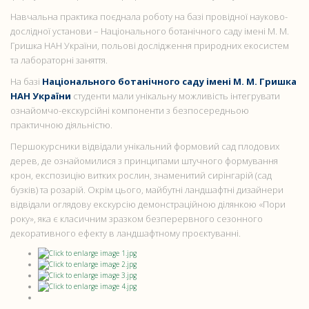
Навчальна практика поєднала роботу на базі провідної науково-
дослідної установи – Національного ботанічного саду імені М. М.
Гришка НАН України, польові дослідження природних екосистем
та лабораторні заняття.
На базі
Національного ботанічного саду імені М. М. Гришка
НАН України
студенти мали унікальну можливість інтегрувати
ознайомчо-екскурсійні компоненти з безпосередньою
практичною діяльністю.
Першокурсники відвідали унікальний формовий сад плодових
дерев, де ознайомилися з принципами штучного формування
крон, експозицію витких рослин, знаменитий сирінгарій (сад
бузків) та розарій. Окрім цього, майбутні ландшафтні дизайнери
відвідали оглядову екскурсію демонстраційною ділянкою «Пори
року», яка є класичним зразком безперервного сезонного
декоративного ефекту в ландшафтному проєктуванні.