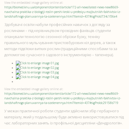
View the embedded image gallery online at:
https://biomed.knu.ua/component/content/article/172-all-news/latest-news-new/8669-
navchalna-praktika-z-biologiji-roslin-pershi-kroki-u-profesiyu-majbutnikh-fakhivtsiv-iz-
landshaftnogo-planuvannya-ta-ozelenennya.html?Itemid=437#sigProId734c1f36e4
Здобувачі освіти набули професійних навичок з догляду за
рослинами – під керівництвом провідних фахівців студенти
опанували технологію сезонної обрізки бузку, техніку
правильного мульчування пристовбурових кіл дерев, а також
методи підв’язки витких рослин (традиційними способами та за
допомогою сучасного садового інструментарію – тапенера).
View the embedded image gallery online at:
https://biomed.knu.ua/component/content/article/172-all-news/latest-news-new/8669-
navchalna-praktika-z-biologiji-roslin-pershi-kroki-u-profesiyu-majbutnikh-fakhivtsiv-iz-
landshaftnogo-planuvannya-ta-ozelenennya.html?Itemid=437#sigProIdc29158b719
У межах практичної роботи студенти здійснили збір гербарного
матеріалу, який у подальшому буде активно використовуватися під
час лабораторних занять із профільної дисципліни «Дендрологія».