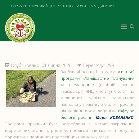
НАВЧАЛЬНО-НАУКОВИЙ ЦЕНТР "ІНСТИТУТ БІОЛОГІЇ ТА МЕДИЦИНИ"
Опубліковано: 01 Липня 2026
Перегляди: 299
Здобувачі освіти 1-го курсу
освітньої
програми «Ландшафтне планування
та озеленення»
(освітній ступінь
«Бакалавр») ННЦ «Інститут біології та
медицини» успішно завершили
навчальну практику з біології рослин
під керівництвом доцентки
кафедри
біології рослин
Марії КОВАЛЕНКО
.
Програма практики була розроблена з метою закріплення
теоретичних знань, отриманих протягом навчального року, та
формування первинних професійних навичок у галузі.