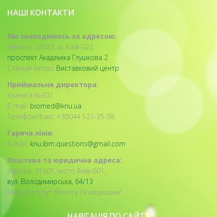
НАШІ КОНТАКТИ
Ми знаходимось за адресою:
Україна, 03022, м. Київ-022,
проспект Академіка Глушкова 2
Станція метро
Виставковий центр
Приймальня директора:
Кімната №307
E-mail:
biomed@knu.ua
Телефон/Факс: +38044 521-35-98
Гаряча лінія:
E-mail:
knu.ibm.questions@gmail.com
Поштова та юридична адреса:
Україна, 01601, місто Київ-601,
вул. Володимирська, 64/13
ННЦ "Інститут біології та медицини"
НАВІГАЦІЯ ПО САЙТУ