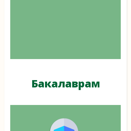
Бакалаврам