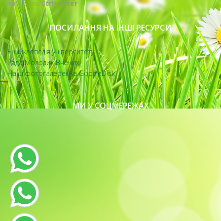
натисніть
Ctrl+Enter
ПОСИЛАННЯ НА ІНШІ РЕСУРСИ
Енциклопедія університету
Рада Молодих Вчених
Наші фотогалереї на GoogleDisk
МИ У СОЦМЕРЕЖАХ