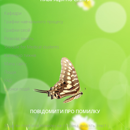
Кафедри
Графіки навчального процесу
Графіки сесій
Розклад занять
Shedule for Medical students
Календар тижнів
Мапа сайту
Пошук
FAQ
Анонси подій
ПОВІДОМИТИ ПРО ПОМИЛКУ
Якщо ви помітили помилку на сторінці, виділіть текст і