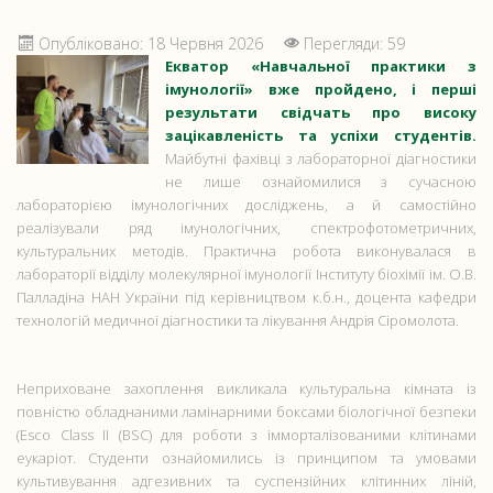
Опубліковано: 18 Червня 2026
Перегляди: 59
Екватор «Навчальної практики з
імунології» вже пройдено, і перші
результати свідчать про високу
зацікавленість та успіхи студентів.
Майбутні фахівці з лабораторної діагностики
не лише ознайомилися з сучасною
лабораторією імунологічних досліджень, а й самостійно
реалізували ряд імунологічних, спектрофотометричних,
культуральних методів. Практична робота виконувалася в
лабораторії відділу молекулярної імунології Інституту біохімії ім. О.В.
Палладіна НАН України під керівництвом к.б.н., доцента кафедри
технологій медичної діагностики та лікування Андрія Сіромолота.
Неприховане захоплення викликала культуральна кімната із
повністю обладнаними ламінарними боксами біологічної безпеки
(Esco Class II (BSC) для роботи з імморталізованими клітинами
еукаріот. Студенти ознайомились із принципом та умовами
культивування адгезивних та суспензійних клітинних ліній,