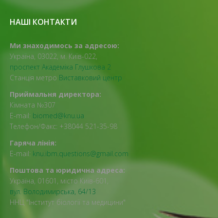
НАШІ КОНТАКТИ
Ми знаходимось за адресою:
Україна, 03022, м. Київ-022,
проспект Академіка Глушкова 2
Станція метро
Виставковий центр
Приймальня директора:
Кімната №307
E-mail:
biomed@knu.ua
Телефон/Факс: +38044 521-35-98
Гаряча лінія:
E-mail:
knu.ibm.questions@gmail.com
Поштова та юридична адреса:
Україна, 01601, місто Київ-601,
вул. Володимирська, 64/13
ННЦ "Інститут біології та медицини"