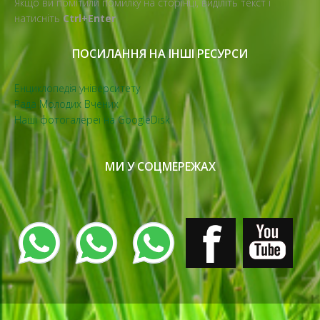
Якщо ви помітили помилку на сторінці, виділіть текст і
натисніть
Ctrl+Enter
ПОСИЛАННЯ НА ІНШІ РЕСУРСИ
Енциклопедія університету
Рада Молодих Вчених
Наші фотогалереї на GoogleDisk
МИ У СОЦМЕРЕЖАХ