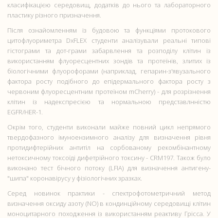
класифікацією середовищ, додатків до нього та лабораторного
пластику різного призначення.
Після ознайомленням із будовою та функціями протокового
цитофлуориметра DxFLEX студенти аналізували реальні типові
гістограми та дот-грами забарвлення та розподілу клітин із
використанням флуоресцентних зондів та протеїнів, злитих із
біологічними флуорофорами (наприклад, гепарин-з'явузального
фактора росту подібного до епідермального фактора росту з
червоним флуоресцентним протеїном mCherry) - для розрізнення
клітин із надекспресією та нормальною представлнністю
EGFR/HER-1.
Окрім того, студенти виконали майже повний цикл непрямого
твердофазного імуноензимного аналізу для визначення рівня
протидифтерійних антитіл на сорбованому рекомбінантному
нетоксичному токсоїді дифетрійного токсину - CRM197. Також було
виконано тест бічного потоку (LFIA) для визначення антигену-
"шипа" коронавірусу у фізіологічних зразках.
Серед новинок практики - спектрофотометричний метод
визначення оксиду азоту (NO) в кондинційному середовищі клітин
моноцитарного походження із використанням реактиву Грісса. У