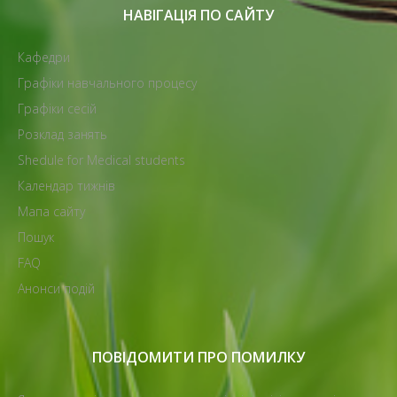
НАВІГАЦІЯ ПО САЙТУ
Кафедри
Графіки навчального процесу
Графіки сесій
Розклад занять
Shedule for Medical students
Календар тижнів
Мапа сайту
Пошук
FAQ
Анонси подій
ПОВІДОМИТИ ПРО ПОМИЛКУ