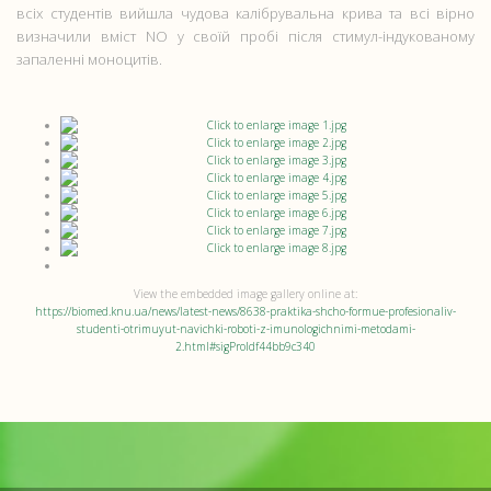
всіх студентів вийшла чудова калібрувальна крива та всі вірно
визначили вміст NO у своїй пробі після стимул-індукованому
запаленні моноцитів.
View the embedded image gallery online at:
https://biomed.knu.ua/news/latest-news/8638-praktika-shcho-formue-profesionaliv-
studenti-otrimuyut-navichki-roboti-z-imunologichnimi-metodami-
2.html#sigProIdf44bb9c340