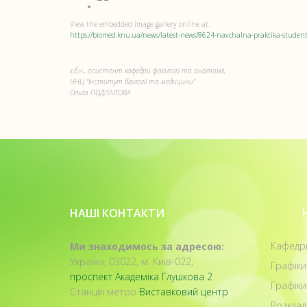
View the embedded image gallery online at:
https://biomed.knu.ua/news/latest-news/8624-navchalna-praktika-studentiv
к.б.н., асистент кафедри фізіології та анатомії,
ННЦ "Інститут біології та медицини"
Ольга ПОДПАЛОВА
НАШІ КОНТАКТИ
Кафедр
Ми знаходимось за адресою:
Україна, 03022, м. Київ-022,
Графіки
проспект Академіка Глушкова 2
Графіки
Станція метро
Виставковий центр
Розклад