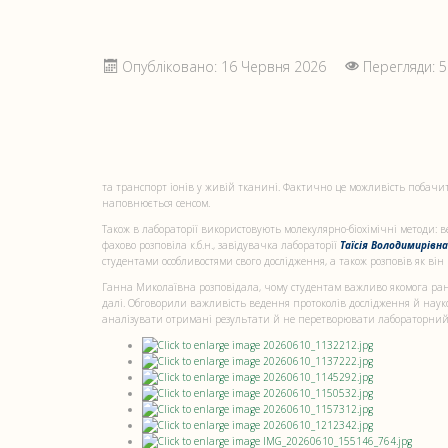
Опубліковано: 16 Червня 2026
Перегляди: 5
та транспорт іонів у живій тканині. Фактично це можливість побачит
наповнюється сенсом.
Також в лабораторії використовують молекулярно-біохімічні методи: в
фахово розповіла к.б.н., завідувачка лабораторії
Таїсія Володимирівн
студентами особливостями свого дослідження, а також розповів як він
Ганна Миколаївна розповідала, чому студентам важливо якомога рані
далі. Обговорили важливість ведення протоколів дослідження й науко
аналізувати отримані результати й не перетворювати лабораторний 