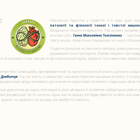
2
Навчальна практика у студентів 2-го курсу дуже на
патології та фізіології тонкої і товстої кишок
обладнання нашого Університету. Про основні напрями ро
анатомії, д.б.н.
Ганна Миколаївна Толстанова
— настільки
товсту кишки, тепер точно подивилися на нього з більшо
Студенти дізналися, як вивчають моторну, всмоктувальну т
фармакологічних препаратів. Окремо говорили про камеру
и, як кишкова стінка працює як функціональний бар’єр, з'ясувати тонкі механізми всмокт
естерн-блот, зимографію, імуноферментний та імуногістохімічний аналіз, оцінюють склад с
а Довбинчук
. Під час візиту, в лабораторіі над своїм проєктом працював аспірант 2-го р
 використовує метод тензометріі для вивчення скоротливої активності гладеньких м'язів то
ше долучатися до науки, опановувати різні методики й не боятися лабораторної роботи 
вої документації. Це та частина науки, яка не завжди виглядає ефектно на фото, але сам
журнал на археологічну загадку для майбутніх поколінь.