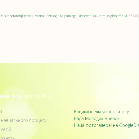
-u-laboratoriji-molekulyarnoji-fiziologiji-ta-patologiji-kishechnika-2.html#sigProId5b14155443
НАВІГАЦІЯ ПО САЙТУ
ПОСИЛ
и
Енциклопедія університету
Рада Молодих Вчених
 навчального процесу
Наші фотогалереї на GoogleDi
 сесій
 занять