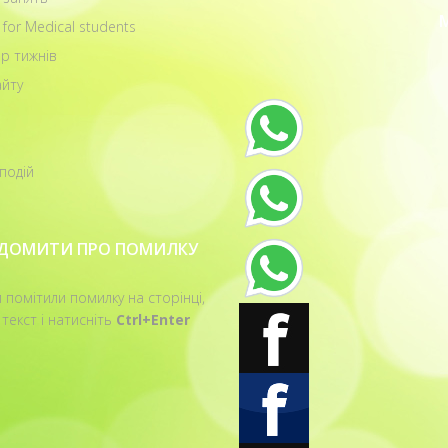
 for Medical students
р тижнів
йту
подій
ІДОМИТИ ПРО ПОМИЛКУ
 помітили помилку на сторінці,
 текст і натисніть
Ctrl+Enter