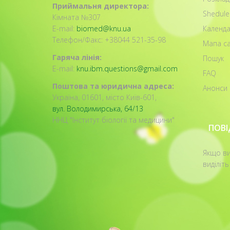
Приймальня директора:
Shedule
Кімната №307
E-mail:
biomed@knu.ua
Календа
Телефон/Факс: +38044 521-35-98
Мапа са
Гаряча лінія:
Пошук
E-mail:
knu.ibm.questions@gmail.com
FAQ
Поштова та юридична адреса:
Анонси 
Україна, 01601, місто Київ-601,
вул. Володимирська, 64/13
ННЦ "Інститут біології та медицини"
ПОВ
Якщо ви
виділіть