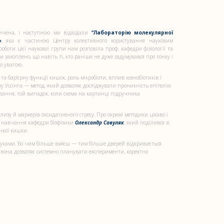
сичена, і наступною ми відвідали
“Лабораторію молекулярної
»
, яка є частиною Центру колективного користування науковим
боти цієї наукової групи нам розповіла проф. кафедри фізіології та
 захоплено, що навіть ті, хто раніше не дуже задумувався про тонку і
ю увагою.
а бар’єрну функції кишок, роль мікробіоти, вплив ксенобіотиків і
 Уссінга — метод, який дозволяє досліджувати проникність епітелію
ування, той випадок, коли схема на картинці підручника
лизу й маркерів оксидативного стресу. Про окремі методики цікаво і
оку навчання кафедри біофізики
Олександр Савуляк
, який поділився зі
нкої кишки.
руками. Бо чим більше вмієш — тим більше дверей відкривається
е вона дозволяє системно планувати експерименти, коректно