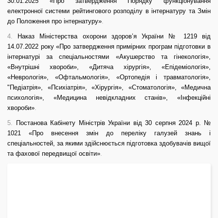
30.01.2025 «Про затвердження Порядку функціонування
електронної системи рейтингового розподілу в інтернатуру та Змін
до Положення про інтернатуру»
.
4.
Наказ Міністерства охорони здоров’я України № 1219 від
14.07.2022 року «Про затвердження примірних програм підготовки в
інтернатурі за спеціальностями «Акушерство та гінекологія»,
«Внутрішні хвороби», «Дитяча хірургія», «Епідеміологія»,
«Неврологія», «Офтальмологія», «Ортопедія і травматологія»,
"Педіатрія», «Психіатрія», «Хірургія», «Стоматологія», «Медична
психологія», «Медицина невідкладних станів», «Інфекційні
хвороби»
.
5.
Постанова Кабінету Міністрів України від 30 серпня 2024 р. №
1021 «Про внесення змін до переліку галузей знань і
спеціальностей, за якими здійснюється підготовка здобувачів вищої
та фахової передвищої освіти»
.