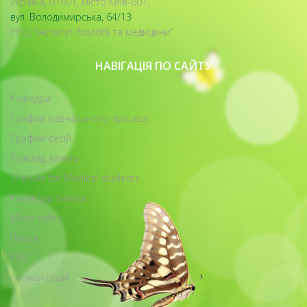
Україна, 01601, місто Київ-601,
вул. Володимирська, 64/13
ННЦ "Інститут біології та медицини"
НАВІГАЦІЯ ПО САЙТУ
Кафедри
Графіки навчального процесу
Графіки сесій
Розклад занять
Shedule for Medical students
Календар тижнів
Мапа сайту
Пошук
FAQ
Анонси подій