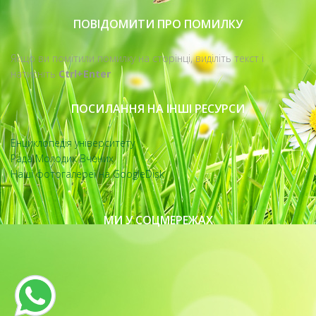
ПОВІДОМИТИ ПРО ПОМИЛКУ
Якщо ви помітили помилку на сторінці, виділіть текст і
натисніть
Ctrl+Enter
ПОСИЛАННЯ НА ІНШІ РЕСУРСИ
Енциклопедія університету
Рада Молодих Вчених
Наші фотогалереї на GoogleDisk
МИ У СОЦМЕРЕЖАХ