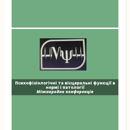
Психофізіологічні та вісцеральні функції в
нормі і патології
Міжнародна конференція