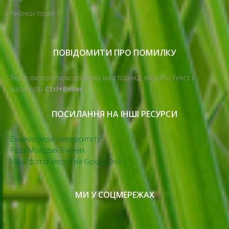
Анонси подій
ПОВІДОМИТИ ПРО ПОМИЛКУ
Якщо ви помітили помилку на сторінці, виділіть текст і
натисніть
Ctrl+Enter
ПОСИЛАННЯ НА ІНШІ РЕСУРСИ
Енциклопедія університету
Рада Молодих Вчених
Наші фотогалереї на GoogleDisk
МИ У СОЦМЕРЕЖАХ