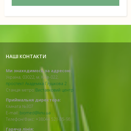
НАШІ КОНТАКТИ
Ми знаходимось за адресою:
Україна, 03022, м. Київ-022,
проспект Академіка Глушкова 2
Станція метро
Виставковий центр
Приймальня директора:
Кімната №307
E-mail:
biomed@knu.ua
Телефон/Факс: +38044 521-35-98
Гаряча лінія: