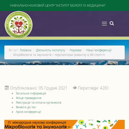
НАВЧАЛЬНО-НАУКОВИЙ ЦЕНТР "ІНСТИТУТ БІОЛОГІЇ ТА МЕДИЦИНИ"
Ви тут:
Головна
Діяльність інституту
Наукова
Наші конференції
Мікробіологія та імунологія – перспективи розвитку в XXI столітті
Опубліковано: 05 Грудня 2021
Перегляди: 4281
Загальна інформація
Місце проведення
Реєстрація та оплата оргвнесків
Вимоги до тез
Архів конференції