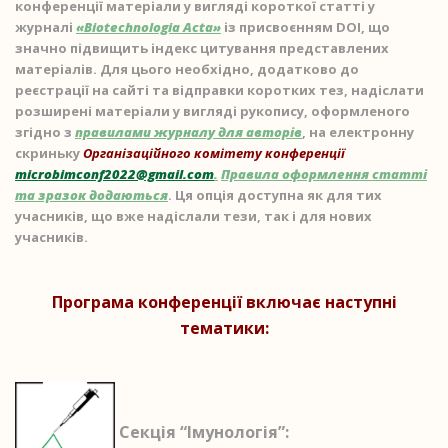
конференції матеріали у вигляді короткої статті у
журналі
«Biotechnologia Acta»
із присвоєнням DOI, що
значно підвищить індекс цитування представлених
матеріалів. Для цього необхідно, додатково до
реєстрації на сайті та відправки коротких тез, надіслати
розширені матеріали у вигляді рукопису, оформленого
згідно з
правилами журналу для авторів
, на електронну
скриньку
Організаційного комітету конференції
microbimconf2022@gmail.com
.
Правила оформлення статті
та зразок додаються
. Ця опція доступна як для тих
учасників, що вже надіслали тези, так і для нових
учасників.
Програма конференції включає наступні
тематики:
Секція “Імунологія”: