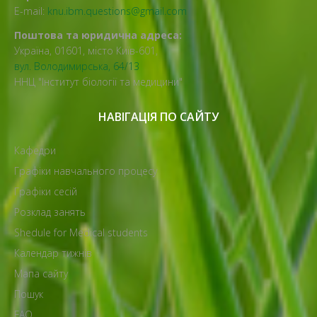
E-mail:
knu.ibm.questions@gmail.com
Поштова та юридична адреса:
Україна, 01601, місто Київ-601,
вул. Володимирська, 64/13
ННЦ "Інститут біології та медицини"
НАВІГАЦІЯ ПО САЙТУ
Кафедри
Графіки навчального процесу
Графіки сесій
Розклад занять
Shedule for Medical students
Календар тижнів
Мапа сайту
Пошук
FAQ