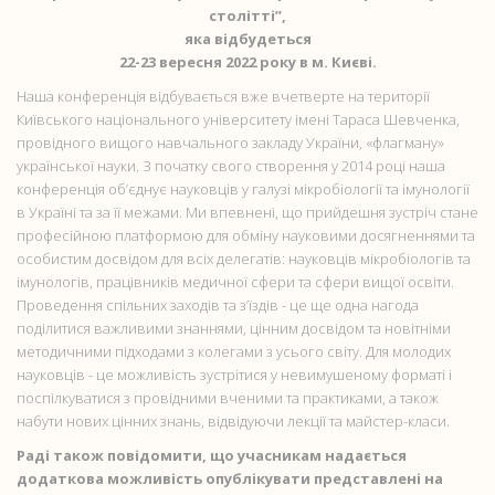
столітті”,
яка відбудеться
22-23 вересня 2022 року в м. Києві.
Наша конференція відбувається вже вчетверте на території
Київського національного університету імені Тараса Шевченка,
провідного вищого навчального закладу України, «флагману»
української науки. З початку свого створення у 2014 році наша
конференція об’єднує науковців у галузі мікробіології та імунології
в Україні та за її межами. Ми впевнені, що прийдешня зустріч стане
професійною платформою для обміну науковими досягненнями та
особистим досвідом для всіх делегатів: науковців мікробіологів та
імунологів, працівників медичної сфери та сфери вищої освіти.
Проведення спільних заходів та з’їздів - це ще одна нагода
поділитися важливими знаннями, цінним досвідом та новітніми
методичними підходами з колегами з усього світу. Для молодих
науковців - це можливість зустрітися у невимушеному форматі і
поспілкуватися з провідними вченими та практиками, а також
набути нових цінних знань, відвідуючи лекції та майстер-класи.
Раді також повідомити, що учасникам надається
додаткова можливість опублікувати представлені на