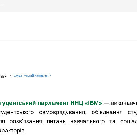
НИ"
559
Студентський парламент
тудентський парламент ННЦ «ІБМ»
— виконавча
тудентського самоврядування, об'єднання сту
ля розв'язання питань навчального та соціа
арактерів.