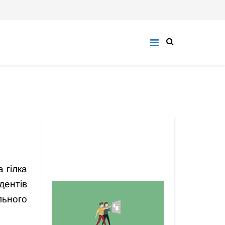
 гілка
дентів
льного