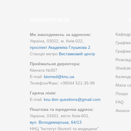
НАШІ КОНТАКТИ
Н
Кафедр
Ми знаходимось за адресою:
Україна, 03022, м. Київ-022,
Графіки
проспект Академіка Глушкова 2
Графіки
Станція метро
Виставковий центр
Розклад
Приймальня директора:
Shedule 
Кімната №307
E-mail:
biomed@knu.ua
Календа
Телефон/Факс: +38044 521-35-98
Мапа са
Гаряча лінія:
Пошук
E-mail:
knu.ibm.questions@gmail.com
FAQ
Поштова та юридична адреса:
Анонси 
Україна, 01601, місто Київ-601,
вул. Володимирська, 64/13
ННЦ "Інститут біології та медицини"