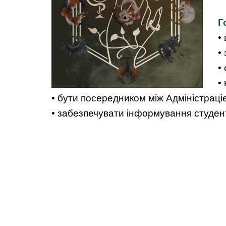
Г
•
•
•
•
• бути посередником між Адміністраці
• забезпечувати інформування студент