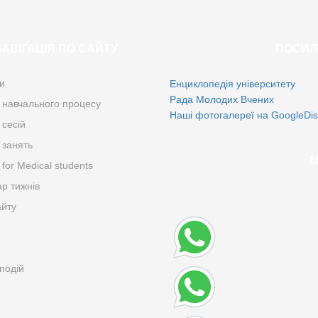
АВІГАЦІЯ ПО САЙТУ
ПОСИЛ
и
Енциклопедія університету
Рада Молодих Вчених
 навчального процесу
Наші фотогалереї на GoogleDis
 сесій
 занять
М
for Medical students
р тижнів
йту
подій