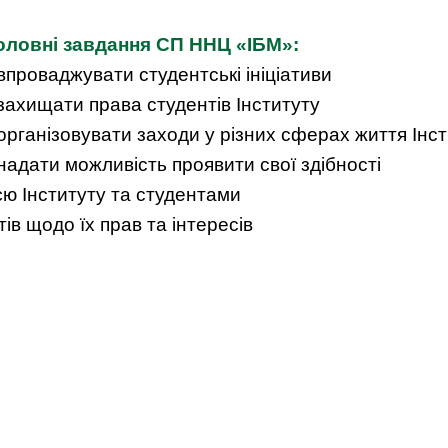
оловні завдання СП ННЦ «ІБМ»:
 впроваджувати студентські ініціативи
 захищати права студентів Інституту
 організовувати заходи у різних сферах життя Інс
 надати можливість проявити свої здібності
єю Інституту та студентами
ів щодо їх прав та інтересів