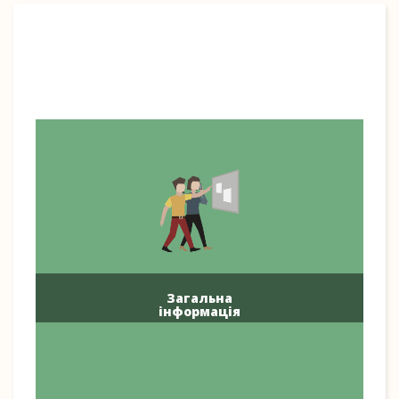
Загальна
інформація