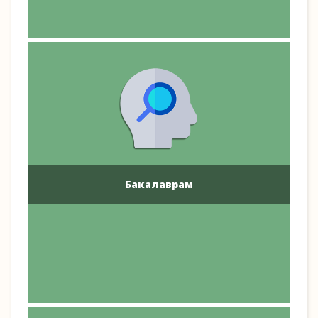
Бакалаврам