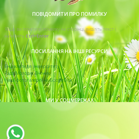
ПОВІДОМИТИ ПРО ПОМИЛКУ
Якщо ви помітили помилку на сторінці, виділіть текст і
натисніть
Ctrl+Enter
ПОСИЛАННЯ НА ІНШІ РЕСУРСИ
Енциклопедія університету
Рада Молодих Вчених
Наші фотогалереї на GoogleDisk
МИ У СОЦМЕРЕЖАХ