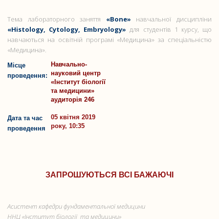
Тема лабораторного заняття
«Bone»
навчальної дисципліни
«Histology, Cytology, Embryology»
для студентів 1 курсу, що
навчаються на освітній програмі «Медицина» за спеціальністю
«Медицина».
Навчально-
Місце
науковий центр
проведення:
«Інститут біології
та медицини»
аудиторія 246
05 квітня 2019
Дата та час
року, 10:35
проведення
ЗАПРОШУЮТЬСЯ ВСІ БАЖАЮЧІ
Асистент кафедри фундаментальної медицини
ННЦ «Інститут біології та медицини»