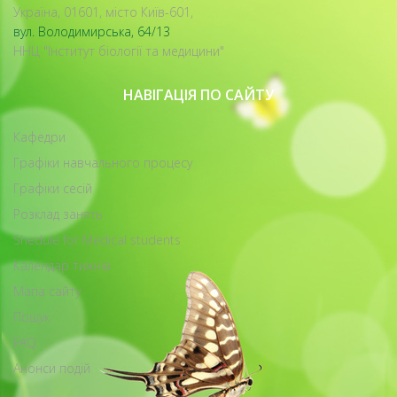
Україна, 01601, місто Київ-601,
вул. Володимирська, 64/13
ННЦ "Інститут біології та медицини"
НАВІГАЦІЯ ПО САЙТУ
Кафедри
Графіки навчального процесу
Графіки сесій
Розклад занять
Shedule for Medical students
Календар тижнів
Мапа сайту
Пошук
FAQ
Анонси подій