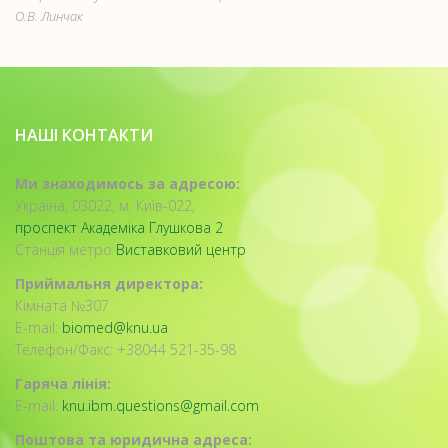
О.В. Линчак
НАШІ КОНТАКТИ
Ми знаходимось за адресою:
Україна, 03022, м. Київ-022,
проспект Академіка Глушкова 2
Станція метро
Виставковий центр
Приймальня директора:
Кімната №307
E-mail:
biomed@knu.ua
Телефон/Факс: +38044 521-35-98
Гаряча лінія:
E-mail:
knu.ibm.questions@gmail.com
Поштова та юридична адреса: