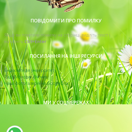
ПОВІДОМИТИ ПРО ПОМИЛКУ
Якщо ви помітили помилку на сторінці, виділіть текст і
натисніть
Ctrl+Enter
ПОСИЛАННЯ НА ІНШІ РЕСУРСИ
Енциклопедія університету
Рада Молодих Вчених
Наші фотогалереї на GoogleDisk
МИ У СОЦМЕРЕЖАХ