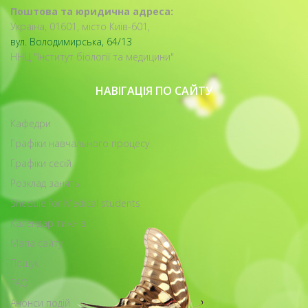
Поштова та юридична адреса:
Україна, 01601, місто Київ-601,
вул. Володимирська, 64/13
ННЦ "Інститут біології та медицини"
НАВІГАЦІЯ ПО САЙТУ
Кафедри
Графіки навчального процесу
Графіки сесій
Розклад занять
Shedule for Medical students
Календар тижнів
Мапа сайту
Пошук
FAQ
Анонси подій