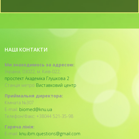
НАШІ КОНТАКТИ
Ми знаходимось за адресою:
Україна, 03022, м. Київ-022,
проспект Академіка Глушкова 2
Станція метро
Виставковий центр
Приймальня директора:
Кімната №307
E-mail:
biomed@knu.ua
Телефон/Факс: +38044 521-35-98
Гаряча лінія:
E-mail:
knu.ibm.questions@gmail.com