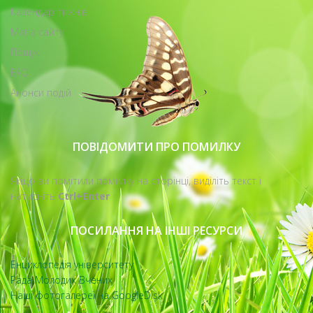
Календар тижнів
Мапа сайту
Пошук
FAQ
Анонси подій
ПОВІДОМИТИ ПРО ПОМИЛКУ
Якщо ви помітили помилку на сторінці, виділіть текст і
натисніть
Ctrl+Enter
ПОСИЛАННЯ НА ІНШІ РЕСУРСИ
Енциклопедія університету
Рада Молодих Вчених
Наші фотогалереї на GoogleDisk