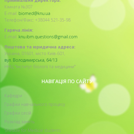
Приймальня директора:
Кімната №307
E-mail:
biomed@knu.ua
Телефон/Факс: +38044 521-35-98
Гаряча лінія:
E-mail:
knu.ibm.questions@gmail.com
Поштова та юридична адреса:
Україна, 01601, місто Київ-601,
вул. Володимирська, 64/13
ННЦ "Інститут біології та медицини"
НАВІГАЦІЯ ПО САЙТУ
Кафедри
Графіки навчального процесу
Графіки сесій
Розклад занять
Shedule for Medical students