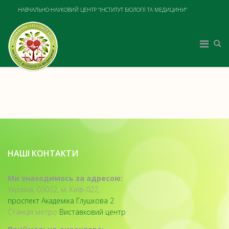
НАВЧАЛЬНО-НАУКОВИЙ ЦЕНТР "ІНСТИТУТ БІОЛОГІЇ ТА МЕДИЦИНИ"
НАШІ КОНТАКТИ
Ми знаходимось за адресою:
Україна, 03022, м. Київ-022,
проспект Академіка Глушкова 2
Станція метро
Виставковий центр