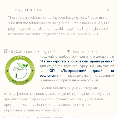
×
Повідомлення
There was a problem rendering your image gallery. Please make
sure that the folder you are using in the Simple Image Gallery Pro
plugin tags exists and contains valid image files. The plugin could
not locate the folder: images/stories/News/2024/20241203
Опубліковано: 03 Грудня 2024
Перегляди: 347
Традиційно лабораторні заняття з дисципліни
"Квітникарство з основами аранжування"
для студентів третього курсу, які навчаються
за
ОП «Ландшафтний дизайн та
озеленення»
, завершуються створенням
різдвяних флористичних композицій.
Не став винятком і цей рік. Студенти-
ландшафтники навчились застосовувати принципи аранжування
при створенні різдвяних флористичних композицій за участі
природних матеріалів та декоративних (штучних) рослин,
поринувши у святкову атмосферу.