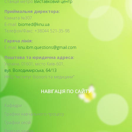
Станція метро
Виставковий центр
Приймальня директора:
Кімната №307
E-mail:
biomed@knu.ua
Телефон/Факс: +38044 521-35-98
Гаряча лінія:
E-mail:
knu.ibm.questions@gmail.com
Поштова та юридична адреса:
Україна, 01601, місто Київ-601,
вул. Володимирська, 64/13
ННЦ "Інститут біології та медицини"
НАВІГАЦІЯ ПО САЙТУ
Кафедри
Графіки навчального процесу
Графіки сесій
Розклад занять