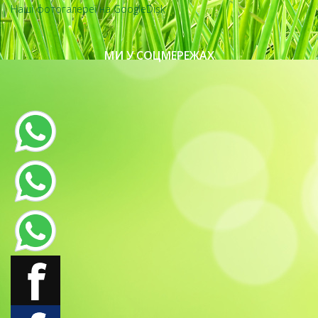
Наші фотогалереї на GoogleDisk
МИ У СОЦМЕРЕЖАХ