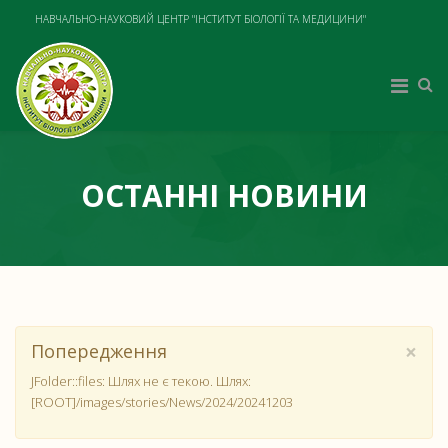
НАВЧАЛЬНО-НАУКОВИЙ ЦЕНТР "ІНСТИТУТ БІОЛОГІЇ ТА МЕДИЦИНИ"
ОСТАННІ НОВИНИ
×
Попередження
JFolder::files: Шлях не є текою. Шлях:
[ROOT]/images/stories/News/2024/20241203