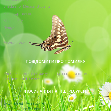
Shedule for Medical students
Календар тижнів
Мапа сайту
Пошук
FAQ
Анонси подій
ПОВІДОМИТИ ПРО ПОМИЛКУ
Якщо ви помітили помилку на сторінці, виділіть текст і
натисніть
Ctrl+Enter
ПОСИЛАННЯ НА ІНШІ РЕСУРСИ
Енциклопедія університету
Рада Молодих Вчених