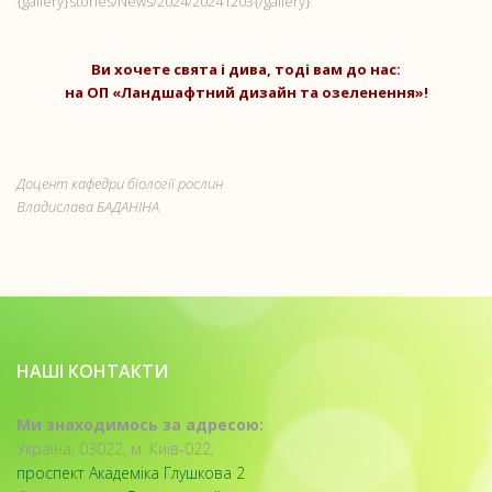
{gallery}stories/News/2024/20241203{/gallery}
Ви хочете свята і дива, тоді вам до нас:
на ОП «Ландшафтний дизайн та озеленення»!
Доцент кафедри біології рослин
Владислава БАДАНІНА
НАШІ КОНТАКТИ
Ми знаходимось за адресою:
Україна, 03022, м. Київ-022,
проспект Академіка Глушкова 2