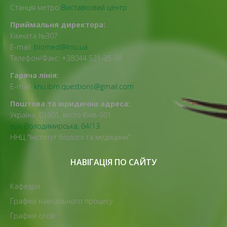
Станція метро
Виставковий центр
Приймальня директора:
Кімната №307
E-mail:
biomed@knu.ua
Телефон/Факс: +38044 521-35-98
Гаряча лінія:
E-mail:
knu.ibm.questions@gmail.com
Поштова та юридична адреса:
Україна, 01601, місто Київ-601,
вул. Володимирська, 64/13
ННЦ "Інститут біології та медицини"
НАВІГАЦІЯ ПО САЙТУ
Кафедри
Графіки навчального процесу
Графіки сесій