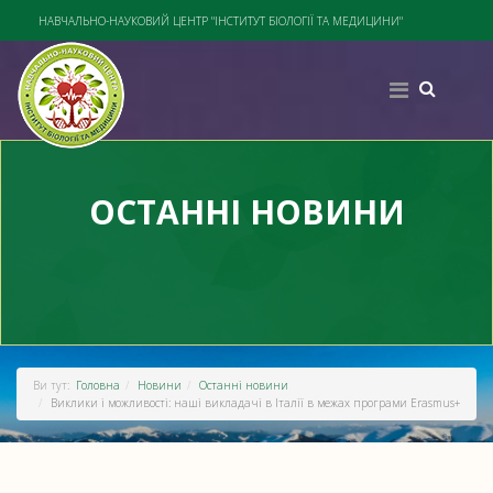
НАВЧАЛЬНО-НАУКОВИЙ ЦЕНТР "ІНСТИТУТ БІОЛОГІЇ ТА МЕДИЦИНИ"
ОСТАННІ НОВИНИ
Ви тут:
Головна
Новини
Останні новини
Виклики і можливості: наші викладачі в Італії в межах програми Erasmus+