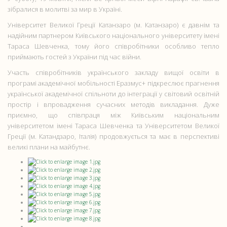
зібралися в молитві за мир в Україні.
Університет Великої Греції Катанзаро (м. Катанзаро) є давнім та
надійним партнером Київського національного університету імені
Тараса Шевченка, тому його співробітники особливо тепло
приймають гостей з України під час війни.
Участь співробітників українського закладу вищої освіти в
програмі академічної мобільності Еразмус+ підкреслює прагнення
української академічної спільноти до інтеграції у світовий освітній
простір і впровадження сучасних методів викладання. Дуже
приємно, що співпраця між Київським національним
університетом імені Тараса Шевченка та Університетом Великої
Греції (м. Катандзаро, Італія) продовжується та має в перспективі
великі плани на майбутнє.