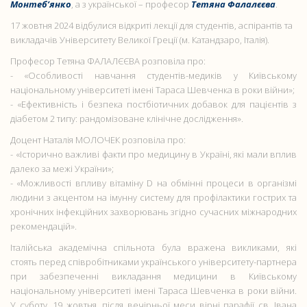
Монтеб’янко
, а з української – професор
Тетяна Фалалєєва
.
17 жовтня 2024 відбулися відкриті лекції для студентів, аспірантів та
викладачів Університету Великої Греції (м. Катандзаро, Італія).
Професор Тетяна ФАЛАЛЄЄВА розповіла про:
- «Особливості навчання студентів-медиків у Київському
національному університеті імені Тараса Шевченка в роки війни»;
- «Ефективність і безпека постбіотичних добавок для пацієнтів з
діабетом 2 типу: рандомізоване клінічне дослідження».
Доцент Наталія МОЛОЧЕК розповіла про:
- «Історично важливі факти про медицину в Україні, які мали вплив
далеко за межі України»;
- «Можливості впливу вітаміну D на обмінні процеси в організмі
людини з акцентом на імунну систему для профілактики гострих та
хронічних інфекційних захворювань згідно сучасних міжнародних
рекомендацій».
Італійська академічна спільнота була вражена викликами, які
стоять перед співробітниками українського університету-партнера
при забезпеченні викладання медицини в Київському
національному університеті імені Тараса Шевченка в роки війни.
У суботу, 19 жовтня, після вечірньої меси вірні парафії св. Івана