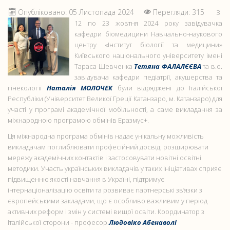
Опубліковано: 05 Листопада 2024
Перегляди: 315
З
12 по 23 жовтня 2024 року завідувачка
кафедри біомедицини Навчально-наукового
центру «Інститут біології та медицини»
Київського національного університету імені
Тараса Шевченка
Тетяна ФАЛАЛЄЄВА
та в.о.
завідувача кафедри педіатрії, акушерства та
гінекології
Наталія МОЛОЧЕК
були відряджені до Італійської
Республіки (Університет Великої Греції Катанзаро, м. Катанзаро) для
участі у програмі академічної мобільності, а саме викладання за
міжнародною програмою обмінів Еразмус+.
Ця міжнародна програма обмінів надає унікальну можливість
викладачам поглиблювати професійний досвід, розширювати
мережу академічних контактів і застосовувати новітні освітні
методики. Участь українських викладачів у таких ініціативах сприяє
підвищенню якості навчання в Україні, підтримує
інтернаціоналізацію освіти та розвиває партнерські зв’язки з
європейськими закладами, що є особливо важливим у період
активних реформ і змін у системі вищої освіти. Координатор з
італійської сторони - професор
Людовіко Абенаволі