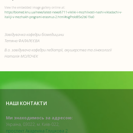
View the embedded image gallery online at:
https://biomed.knu.ua/news/latest-news/6711-vikliki-i-mozhlivosti-nashi-vikladachi-v-
italiji-v-mezhakh-programi-erasmus-2.html#sigProId85e2b619a0
Завідувачка кафедри біомедицини
Тетяна ФАЛАЛЄЄВА
В.о. завідувача кафедри педіатрії, акушерства та гінекології
Наталія МОЛОЧЕК
НАШІ КОНТАКТИ
Ми знаходимось за адресою:
Україна, 03022, м. Київ-022,
проспект Академіка Глушкова 2