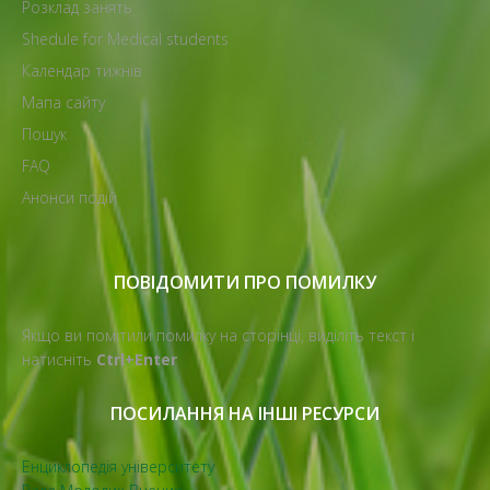
Розклад занять
Shedule for Medical students
Календар тижнів
Мапа сайту
Пошук
FAQ
Анонси подій
ПОВІДОМИТИ ПРО ПОМИЛКУ
Якщо ви помітили помилку на сторінці, виділіть текст і
натисніть
Ctrl+Enter
ПОСИЛАННЯ НА ІНШІ РЕСУРСИ
Енциклопедія університету