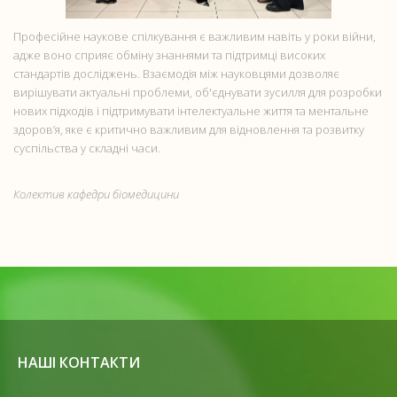
Професійне наукове спілкування є важливим навіть у роки війни,
адже воно сприяє обміну знаннями та підтримці високих
стандартів досліджень. Взаємодія між науковцями дозволяє
вирішувати актуальні проблеми, об'єднувати зусилля для розробки
нових підходів і підтримувати інтелектуальне життя та ментальне
здоров’я, яке є критично важливим для відновлення та розвитку
суспільства у складні часи.
Колектив кафедри біомедицини
НАШІ КОНТАКТИ