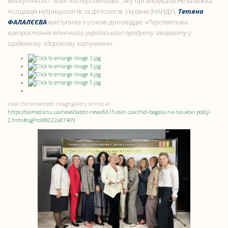
майбутнього - візія та перспективи"
, яку організувала Незалежна
Асоціація нутриціологів та дієтологів України (НАНДУ).
Тетяна
ФАЛАЛЄЄВА
виступила з усною доповіддю «
Перспектива
використання етнічного українського продукту амаранту у
щоденному здоровому харчуванні
».
View the embedded image gallery online at:
https://biomed.knu.ua/news/latest-news/6615-osin-zavzhdi-bagata-na-naukovi-podiji-
2.html#sigProId8022a87409