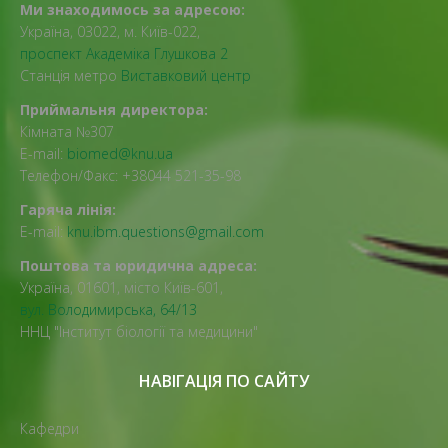
Ми знаходимось за адресою:
Україна, 03022, м. Київ-022,
проспект Академіка Глушкова 2
Станція метро
Виставковий центр
Приймальня директора:
Кімната №307
E-mail:
biomed@knu.ua
Телефон/Факс: +38044 521-35-98
Гаряча лінія:
E-mail:
knu.ibm.questions@gmail.com
Поштова та юридична адреса:
Україна, 01601, місто Київ-601,
вул. Володимирська, 64/13
ННЦ "Інститут біології та медицини"
НАВІГАЦІЯ ПО САЙТУ
Кафедри