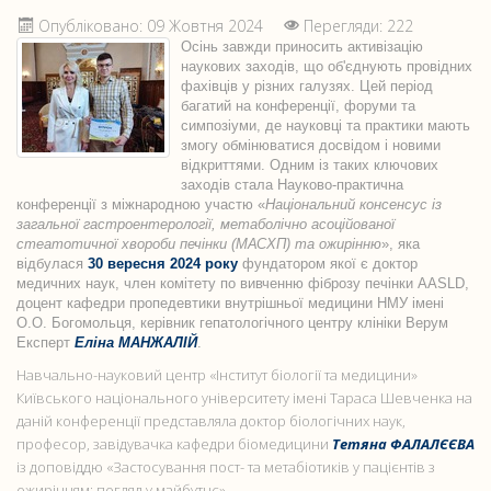
Опубліковано: 09 Жовтня 2024
Перегляди: 222
Осінь завжди приносить активізацію
наукових заходів, що об'єднують провідних
фахівців у різних галузях. Цей період
багатий на конференції, форуми та
симпозіуми, де науковці та практики мають
змогу обмінюватися досвідом і новими
відкриттями. Одним із таких ключових
заходів стала Науково-практична
конференції з міжнародною участю «
Національний консенсус із
загальної гастроентерології, метаболічно асоційованої
стеатотичної хвороби печінки (МАСХП) та ожирінню
», яка
відбулася
30 вересня 2024 року
фундатором якої є доктор
медичних наук, член комітету по вивченню фіброзу печінки ААSLD,
доцент кафедри пропедевтики внутрішньої медицини НМУ імені
О.О. Богомольця, керівник гепатологічного центру клініки Верум
Експерт
Еліна МАНЖАЛІЙ
.
Навчально-науковий центр «Інститут біології та медицини»
Київського національного університету імені Тараса Шевченка на
даній конференції представляла доктор біологічних наук,
професор, завідувачка кафедри біомедицини
Тетяна ФАЛАЛЄЄВА
із доповіддю «Застосування пост- та метабіотиків у пацієнтів з
ожирінням: погляд у майбутнє».