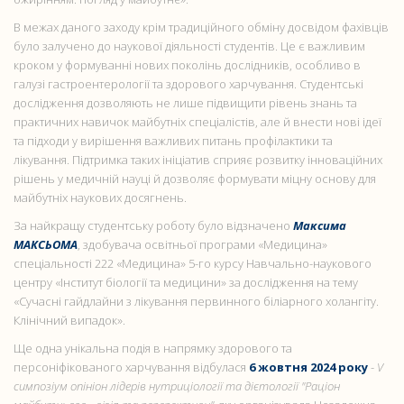
В межах даного заходу крім традиційного обміну досвідом фахівців
було залучено до наукової діяльності студентів. Це є важливим
кроком у формуванні нових поколінь дослідників, особливо в
галузі гастроентерології та здорового харчування. Студентські
дослідження дозволяють не лише підвищити рівень знань та
практичних навичок майбутніх спеціалістів, але й внести нові ідеї
та підходи у вирішення важливих питань профілактики та
лікування. Підтримка таких ініціатив сприяє розвитку інноваційних
рішень у медичній науці й дозволяє формувати міцну основу для
майбутніх наукових досягнень.
За найкращу студентську роботу було відзначено
Максима
МАКСЬОМА
, здобувача освітньої програми «Медицина»
спеціальності 222 «Медицина» 5-го курсу Навчально-наукового
центру «Інститут біології та медицини» за дослідження на тему
«Сучасні гайдлайни з лікування первинного біліарного холангіту.
Клінічний випадок».
Ще одна унікальна подія в напрямку здорового та
персоніфікованого харчування відбулася
6 жовтня 2024 року
-
V
симпозіум опініон лідерів нутриціології та дієтології "Раціон