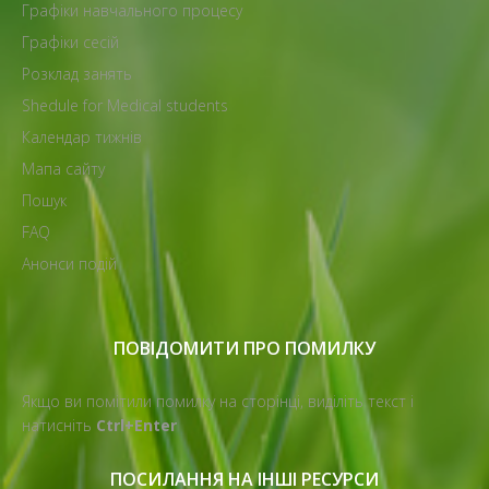
Графіки навчального процесу
Графіки сесій
Розклад занять
Shedule for Medical students
Календар тижнів
Мапа сайту
Пошук
FAQ
Анонси подій
ПОВІДОМИТИ ПРО ПОМИЛКУ
Якщо ви помітили помилку на сторінці, виділіть текст і
натисніть
Ctrl+Enter
ПОСИЛАННЯ НА ІНШІ РЕСУРСИ