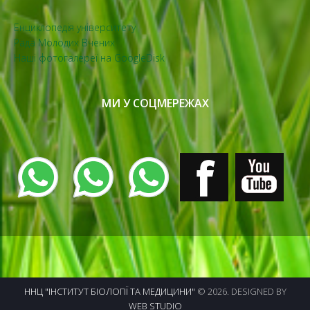
Енциклопедія університету
Рада Молодих Вчених
Наші фотогалереї на GoogleDisk
МИ У СОЦМЕРЕЖАХ
ННЦ "ІНСТИТУТ БІОЛОГІЇ ТА МЕДИЦИНИ"
© 2026. DESIGNED BY
WEB STUDIO