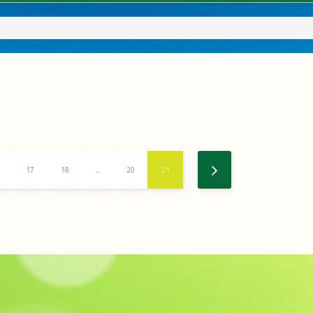
17
18
...
20
21