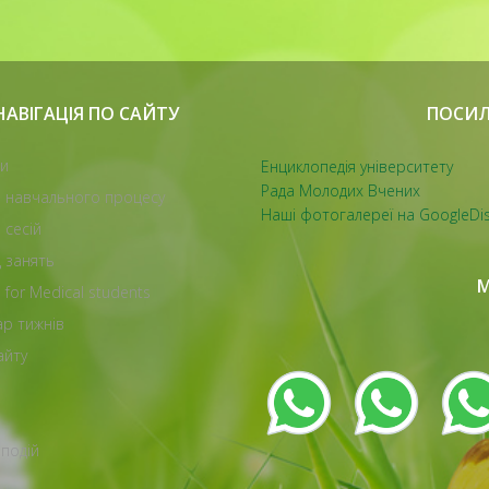
НАВІГАЦІЯ ПО САЙТУ
ПОСИЛ
и
Енциклопедія університету
Рада Молодих Вчених
и навчального процесу
Наші фотогалереї на GoogleDi
 сесій
 занять
М
 for Medical students
ар тижнів
айту
подій