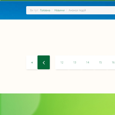
Ви тут:
Головна
Новини
Анонси подій
12
13
14
15
16