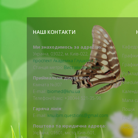
НАШІ КОНТАКТИ
Кафедр
Ми знаходимось за адресою:
Україна, 03022, м. Київ-022,
Графік
проспект Академіка Глушкова 2
Графіки
Станція метро
Виставковий центр
Розклад
Приймальня директора:
Shedule
Кімната №307
E-mail:
biomed@knu.ua
Календ
Телефон/Факс: +38044 521-35-98
Мапа с
Гаряча лінія:
Пошук
E-mail:
knu.ibm.questions@gmail.com
FAQ
Поштова та юридична адреса:
Анонси 
Україна, 01601, місто Київ-601,