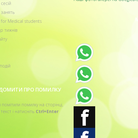
 сесій
 занять
 for Medical students
р тижнів
йту
подій
ІДОМИТИ ПРО ПОМИЛКУ
 помітили помилку на сторінці,
 текст і натисніть
Ctrl+Enter