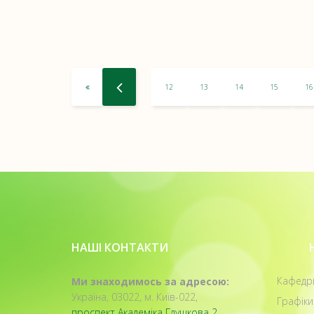
12
13
14
15
16
НАШІ КОНТАКТИ
Кафедр
Ми знаходимось за адресою:
Україна, 03022, м. Київ-022,
Графіки
проспект Академіка Глушкова 2