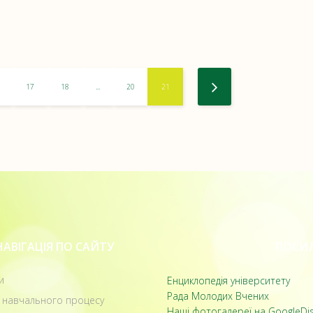
17
18
...
20
21
НАВІГАЦІЯ ПО САЙТУ
ПОСИЛ
и
Енциклопедія університету
Рада Молодих Вчених
 навчального процесу
Наші фотогалереї на GoogleDi